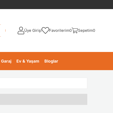
Üye Girişi
Favorilerim
0
Sepetim
0
 Garaj
Ev & Yaşam
Bloglar