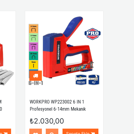
M
WORKPRO WP223002 6 IN 1
00
Profesyonel 6-14mm Mekanik
Zımba ve 15mm Çivi Tabancası
₺2.030,00
e
Sepete Ekle