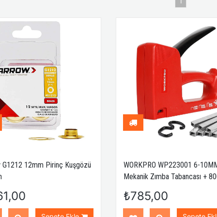
1
 G1212 12mm Pirinç Kuşgözü
WORKPRO WP223001 6-10M
n
Mekanik Zımba Tabancası + 8
Adet Zımba
61,00
₺785,00
Sepete Ekle
Sepete Ekl