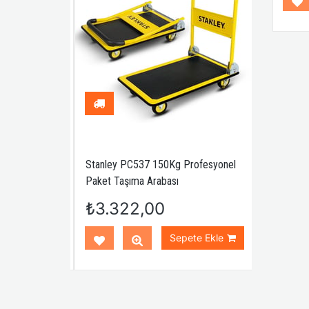
ofesyonel
Stanley PC537 150Kg Profesyonel
WORKPRO W
Paket Taşıma Arabası
Fiberglas Sa
₺3.322,00
₺772,
te Ekle
Sepete Ekle