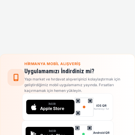
HIRMANYA MOBIL ALIŞVERIŞ
Uygulamamızı İndirdiniz mi?
Yapı market ve hırdavat alışverişinizi kolaylaştırmak için
geliştirdiğimiz mobil uygulamamız yayında. Fırsatları
kaçırmamak için hemen yükleyin.
İNDIR
iOS QR
Apple Store
Kamerayı Tut
İNDIR
Android QR