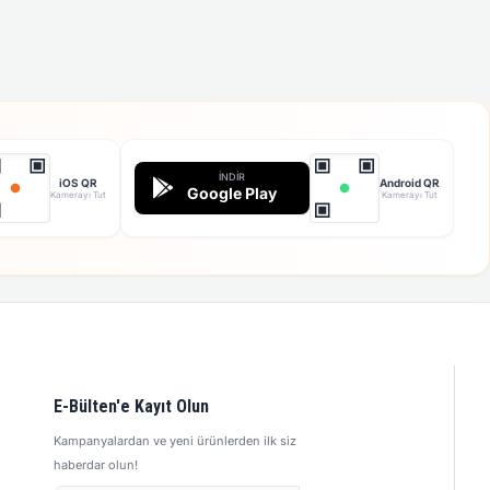
İNDIR
iOS QR
Android QR
Google Play
Kamerayı Tut
Kamerayı Tut
E-Bülten'e Kayıt Olun
Kampanyalardan ve yeni ürünlerden ilk siz
haberdar olun!