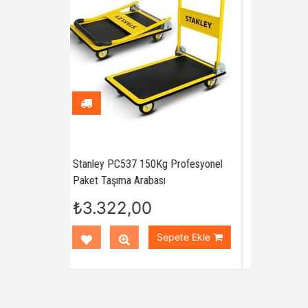
Stanley PC537 150Kg Profesyonel
WORKPRO WP241045 1000G
Paket Taşıma Arabası
Fiberglas Saplı Çekiç
₺3.322,00
₺772,00
Sepete Ekle
Sepete Ek