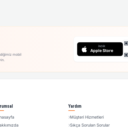
İNDIR
Apple Store
rdiğimiz mobil
in.
rumsal
Yardım
nasayfa
Müşteri Hizmetleri
akkımızda
Sıkça Sorulan Sorular