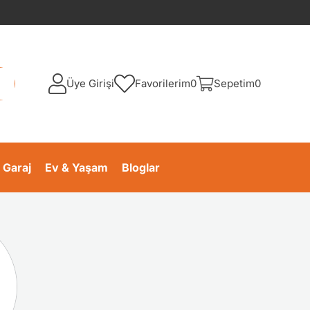
Üye Girişi
Favorilerim
0
Sepetim
0
 Garaj
Ev & Yaşam
Bloglar