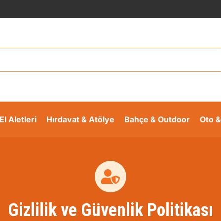
El Aletleri
Hırdavat & Atölye
Bahçe & Outdoor
Oto &
Gizlilik ve Güvenlik Politikası