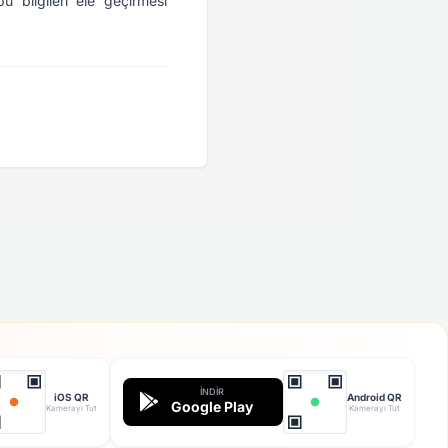
 bilgileri ele geçirmesi
İNDIR
iOS QR
Android QR
Google Play
Kamerayı Tut
Kamerayı Tut