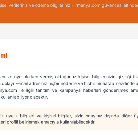
şisel verileriniz ve ödeme bilgileriniz Hirmanya.com güvencesi altındad
imi
emize üye olurken vermiş olduğunuz kişisel bilgilerinizin gizliliği b
 dolayı E-mail adresiniz hiçbir nedenle ve hiçbir muhatap nezdinde 
nya.com ile ilgili tanıtım ve kampanya haberleri gönderilmek amac
llanılabiliyor olacaktır.
niz üyelik bilgileri ve kişisel bilgiler, sizin onayınız dışında diğer 
eri profili belirlemek amacıyla kullanılabilecektir.