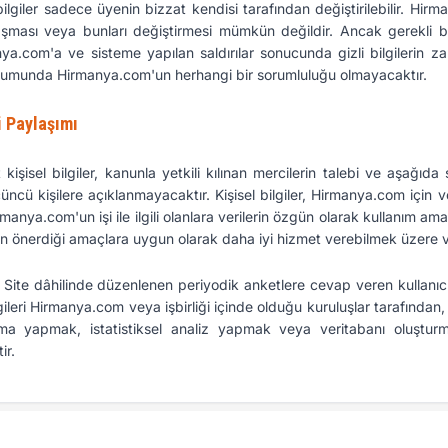
l bilgiler sadece üyenin bizzat kendisi tarafından değiştirilebilir. H
laşması veya bunları değiştirmesi mümkün değildir. Ancak gerekli bil
nya.com'a ve sisteme yapılan saldırılar sonucunda gizli bilgilerin 
durumunda Hirmanya.com'un herhangi bir sorumluluğu olmayacaktır.
i Paylaşımı
t kişisel bilgiler, kanunla yetkili kılınan mercilerin talebi ve aşağıda
üncü kişilere açıklanmayacaktır. Kişisel bilgiler, Hirmanya.com için
anya.com'un işi ile ilgili olanlara verilerin özgün olarak kullanım ama
rin önerdiği amaçlara uygun olarak daha iyi hizmet verebilmek üzere ve
ite dâhilinde düzenlenen periyodik anketlere cevap veren kullanıcıl
bilgileri Hirmanya.com veya işbirliği içinde olduğu kuruluşlar tarafından
ama yapmak, istatistiksel analiz yapmak veya veritabanı oluştu
ir.