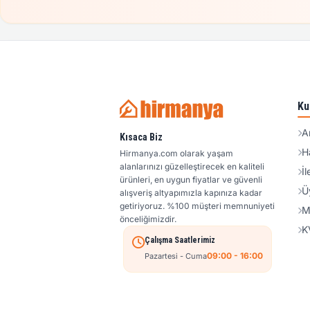
Ku
A
Kısaca Biz
H
Hirmanya.com olarak yaşam
alanlarınızı güzelleştirecek en kaliteli
İl
ürünleri, en uygun fiyatlar ve güvenli
Ü
alışveriş altyapımızla kapınıza kadar
getiriyoruz. %100 müşteri memnuniyeti
M
önceliğimizdir.
K
Çalışma Saatlerimiz
09:00 - 16:00
Pazartesi - Cuma