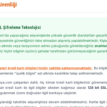
üvenliği
L Şifreleme Teknolojisi
m'da yapacağınız alışverişlerde yüksek güvenlik standartları geçerli
sayesinde güvenliğinizi riske atmadan alışveriş yapılabilmektedir. Kişisel 
n altında veya tarayıcınızın adres çubuğunda görebileceğiniz
anahtar/
z hiçbir bilginin üçüncü şahıslar tarafından görünmeyeceğinin garanti
teri kredi kartı bilgileri hiçbir şekilde saklanmamaktadır.
Bu bilgil
mlerde "üyelik bilgisi" adı altında kesinlikle talep edilmemektedir.
nya.com çalışanları dahil, hiç kimse kredi kartı bilgilerinizi görem
ılan kredi kartı ile ilgili bilgiler siteden bağımsız olarak
128 bit SSL
orgulanmak üzere doğrudan ilgili bankaya ulaştırılır.
naylandığı takdirde alışverişinize devam edebilmektesiniz. Kartla ilgili 