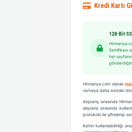
Kredi Kartı G
128-Bit SS
Hirmanya.co
Sertifikası 
her sayfanı
gönderdiğini
Hirmanya.com olarak
müş
ve/veya daha sonraki döne
Alışveriş sırasında Hirma
alışveriş sırasında kullan
protokolü ile şifrelenip s
Kartın kullanılabilirliği o