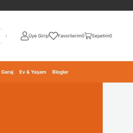
Üye Girişi
Favorilerim
0
Sepetim
0
 Garaj
Ev & Yaşam
Bloglar