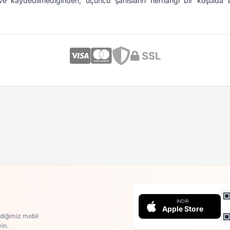
e kaydedilmediğinden, üçüncü şahısların herhangi bir koşulda bu
SSL
İNDIR
Apple Store
rdiğimiz mobil
in.