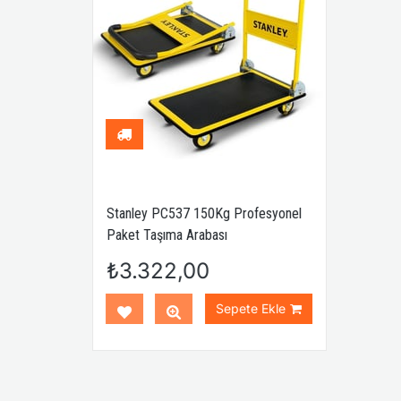
Stanley PC537 150Kg Profesyonel
WORKPRO WP241045 1
Paket Taşıma Arabası
Fiberglas Saplı Çekiç
₺3.322,00
₺772,00
Sepete Ekle
Sepe