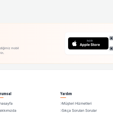
İNDIR
Apple Store
rdiğimiz mobil
in.
rumsal
Yardım
nasayfa
Müşteri Hizmetleri
akkımızda
Sıkça Sorulan Sorular