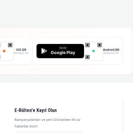
İNDIR
iOS QR
Android QR
Google Play
Kamerayı Tut
Kamerayı Tut
E-Bülten'e Kayıt Olun
Kampanyalardan ve yeni ürünlerden ilk siz
haberdar olun!