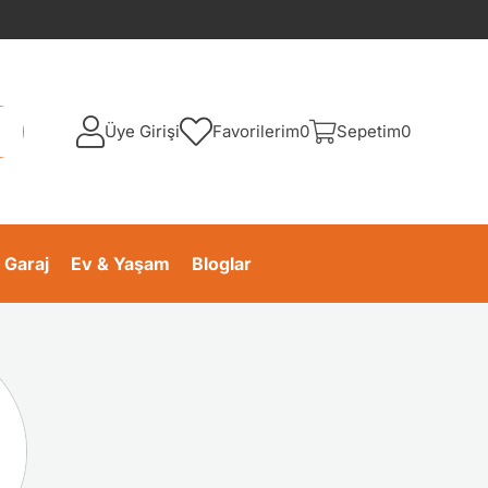
Üye Girişi
Favorilerim
0
Sepetim
0
 Garaj
Ev & Yaşam
Bloglar