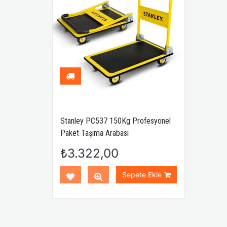
Stanley PC537 150Kg Profesyonel
WORKPRO WP241045 1
Paket Taşıma Arabası
Fiberglas Saplı Çekiç
₺3.322,00
₺772,00
Sepete Ekle
Sepe