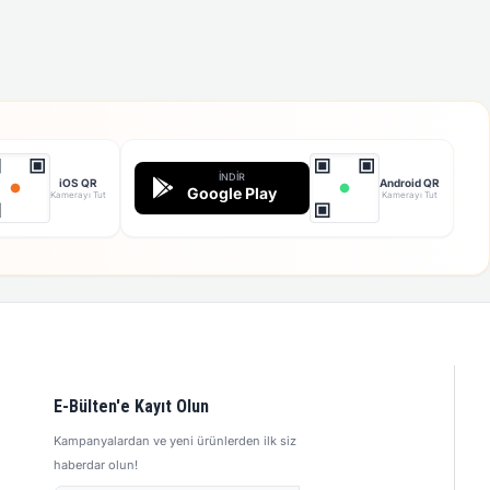
İNDIR
iOS QR
Android QR
Google Play
Kamerayı Tut
Kamerayı Tut
E-Bülten'e Kayıt Olun
Kampanyalardan ve yeni ürünlerden ilk siz
haberdar olun!