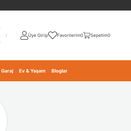
Üye Girişi
Favorilerim
0
Sepetim
0
 Garaj
Ev & Yaşam
Bloglar