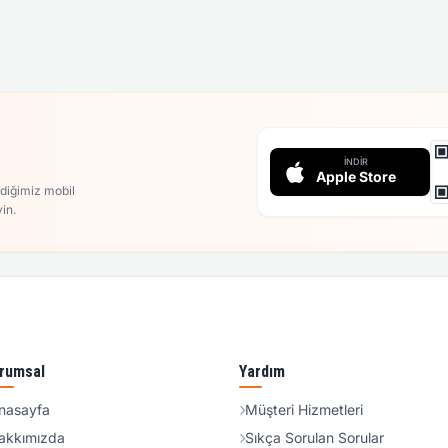
İNDIR
Apple Store
rdiğimiz mobil
in.
rumsal
Yardım
nasayfa
Müşteri Hizmetleri
akkımızda
Sıkça Sorulan Sorular