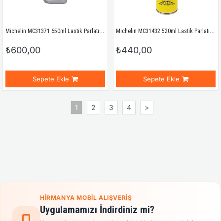
Michelin MC31371 650ml Lastik Parlatıcı, Koruyucu ve Yenileyici Sprey
Michelin MC31432 520ml Lastik Parlatıcı Sprey
₺600,00
₺440,00
Sepete Ekle
Sepete Ekle
1
2
3
4
>
HIRMANYA MOBIL ALIŞVERIŞ
Uygulamamızı İndirdiniz mi?