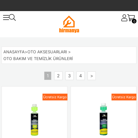
0
ANASAYFA
>
OTO AKSESUARLARI
>
OTO BAKIM VE TEMIZLIK ÜRÜNLERI
1
2
3
4
>
Ücretsiz Kargo
Ücretsiz Kargo