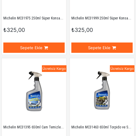
Michelin MC31975 250ml Süper Konsantre Cam Suyu Katlısı Limon Aromalı
Michelin MC31999 250ml Süper Konsantre Cam Suyu Katlısı Bahar Kokulu
₺325,00
₺325,00
Sepete Ekle
Sepete Ekle
Ücretsiz Kargo
Ücretsiz Kargo
Michelin MC31395 650ml Cam Temizleyici Köpük Sprey
Michelin MC31463 650ml Torpido ve Suni Deri Temizleme ve Bakım Spreyi