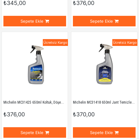
₺345,00
₺376,00
Sepete Ekle
Sepete Ekle
Ücretsiz Kargo
Ücretsiz Kargo
Michelin MC31425 650ml Koltuk, Döşeme, Halı Temizleyici ve Leke Sökücü Sprey
Michelin MC31418 650ml Jant Temizleyici Sprey
₺376,00
₺370,00
Sepete Ekle
Sepete Ekle