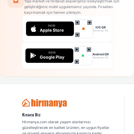
Yapı market ve hırdavat alışverişinizi kolaylaştırmak için
geliştirdiğimiz mobil uygulamamız yayında. Fırsatları
kaçırmamak için hemen yükleyin.
İNDIR
iOS QR
Apple Store
Kamerayı Tut
İNDIR
Android QR
Google Play
Kamerayı Tut
Kısaca Biz
Hirmanya.com olarak yaşam alanlarınızı
güzelleştirecek en kaliteli ürünleri, en uygun fiyatlar
ve güvenli alışveriş altyapımızla kapınıza kadar