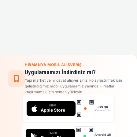
HIRMANYA MOBIL ALIŞVERIŞ
Uygulamamızı İndirdiniz mi?
Yapı market ve hırdavat alışverişinizi kolaylaştırmak için
geliştirdiğimiz mobil uygulamamız yayında. Fırsatları
kaçırmamak için hemen yükleyin.
İNDIR
iOS QR
Apple Store
Kamerayı Tut
İNDIR
Android QR