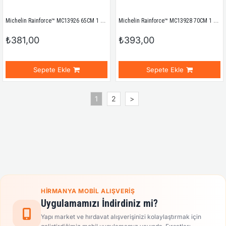
Michelin Rainforce™ MC13926 65CM 1 Adet Universal Telli Silecek
Michelin Rainforce™ MC13928 70CM 1 Adet Universal Telli Silecek
₺381,00
₺393,00
Sepete Ekle
Sepete Ekle
1
2
>
HIRMANYA MOBIL ALIŞVERIŞ
Uygulamamızı İndirdiniz mi?
Yapı market ve hırdavat alışverişinizi kolaylaştırmak için