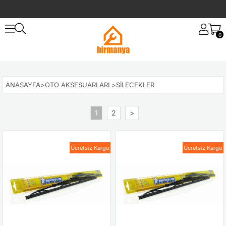
0
ANASAYFA
>
OTO AKSESUARLARI
>
SILECEKLER
1
2
>
Ücretsiz Kargo
Ücretsiz Kargo