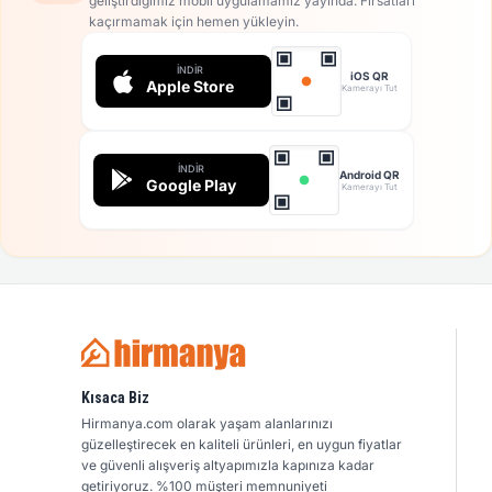
geliştirdiğimiz mobil uygulamamız yayında. Fırsatları
kaçırmamak için hemen yükleyin.
İNDIR
iOS QR
Apple Store
Kamerayı Tut
İNDIR
Android QR
Google Play
Kamerayı Tut
Kısaca Biz
Hirmanya.com olarak yaşam alanlarınızı
güzelleştirecek en kaliteli ürünleri, en uygun fiyatlar
ve güvenli alışveriş altyapımızla kapınıza kadar
getiriyoruz. %100 müşteri memnuniyeti