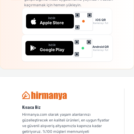
kaçırmamak için hemen yükleyin.
İNDIR
iOS QR
Apple Store
Kamerayı Tut
İNDIR
Android QR
Google Play
Kamerayı Tut
Kısaca Biz
Hirmanya.com olarak yaşam alanlarınızı
güzelleştirecek en kaliteli ürünleri, en uygun fiyatlar
ve güvenli alışveriş altyapımızla kapınıza kadar
getiriyoruz. %100 müşteri memnuniyeti