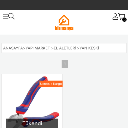
0
ANASAYFA
>
YAPI MARKET
>
EL ALETLERI
>
YAN KESKI
1
Ücretsiz Kargo
Tükendi