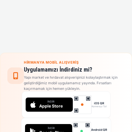
HIRMANYA MOBIL ALIŞVERIŞ
Uygulamamızı İndirdiniz mi?
Yapı market ve hırdavat alışverişinizi kolaylaştırmak için
geliştirdiğimiz mobil uygulamamız yayında. Fırsatları
kaçırmamak için hemen yükleyin.
İNDIR
iOS QR
Apple Store
Kamerayı Tut
İNDIR
Android QR