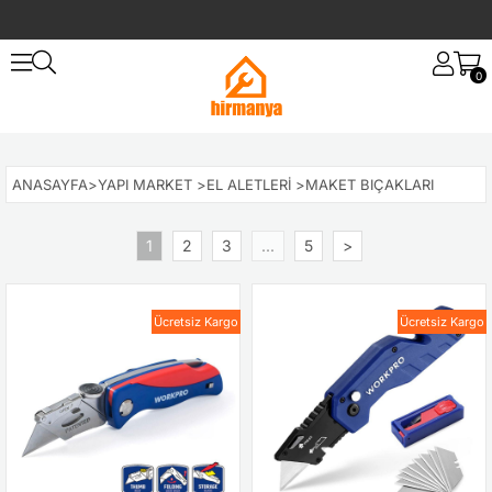
0
ANASAYFA
>
YAPI MARKET
>
EL ALETLERI
>
MAKET BIÇAKLARI
1
2
3
...
5
>
Ücretsiz Kargo
Ücretsiz Kargo