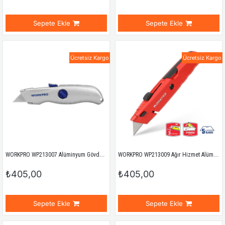
Sepete Ekle
Sepete Ekle
Ücretsiz Kargo
Ücretsiz Kargo
WORKPRO WP213007 Alüminyum Gövde Otomatik Geri Çekilebilir Rötuş Maket Bıçağı
WORKPRO WP213009 Ağır Hizmet Alüminyum Gövde Geri Çekilebilir Rötuş Maket Bıçağı + 5 Adet Yedek Bıçak
₺405,00
₺405,00
Sepete Ekle
Sepete Ekle