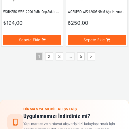
WORKPRO WP212006 9MM Cep Askılı Maket Bıçağı
WORKPRO WP212008 9MM Ağır Hizmet Paslanmaz Çelik Kasa Maket Bıçağı
₺194,00
₺250,00
Sepete Ekle
Sepete Ekle
1
2
3
...
5
>
HIRMANYA MOBIL ALIŞVERIŞ
Uygulamamızı İndirdiniz mi?
Yapı market ve hırdavat alışverişinizi kolaylaştırmak için