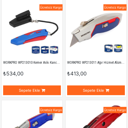
Ücretsiz Kargo
Ücretsiz Kargo
WORKPRO WP213010 Kemer Askı Kancalı Otomatik Geri Çekilebilir Mandallı Rötuş Maket Bıçağı + 3 Adet Yedek Bıçak
WORKPRO WP213011 Ağır Hizmet Alüminyum Gövde Geri Çekilebilir Rötuş Maket Bıçağı + 3 Adet Yedek Bıçak
₺534,00
₺413,00
Sepete Ekle
Sepete Ekle
Ücretsiz Kargo
Ücretsiz Kargo