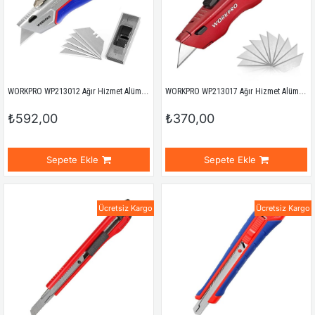
WORKPRO WP213012 Ağır Hizmet Alüminyum Gövde Geri Çekilebilir Rötuş Maket Bıçağı + 4 Adet Yedek Bıçak
WORKPRO WP213017 Ağır Hizmet Alüminyum Gövde Geri Çekilebilir Rötuş Maket Bıçağı + 3 Adet Yedek Bıçak
₺592,00
₺370,00
Sepete Ekle
Sepete Ekle
Ücretsiz Kargo
Ücretsiz Kargo