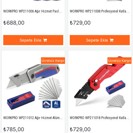
WORKPRO WP211006 Ağır Hizmet Paslanmaz Çelik Gövde Katlanır Rötuş Maket Bıçağı + 6 Adet Yedek Bıçak
WORKPRO WP211008 Profesyonel Katlanır Çok Amaçlı Rötuş Maket Bıçağı + 10 Adet Yedek Bıçak
₺688,00
₺729,00
Sepete Ekle
Sepete Ekle
Ücretsiz Kargo
Ücretsiz Kargo
WORKPRO WP211012 Ağır Hizmet Alüminyum Gövde Katlanır Rötuş Maket Bıçağı + 10 Adet Yedek Bıçak
WORKPRO WP211018 Profesyonel Katlanır Çok Amaçlı Rötuş Maket Bıçağı + 10 Adet Yedek Bıçak
₺785,00
₺729,00