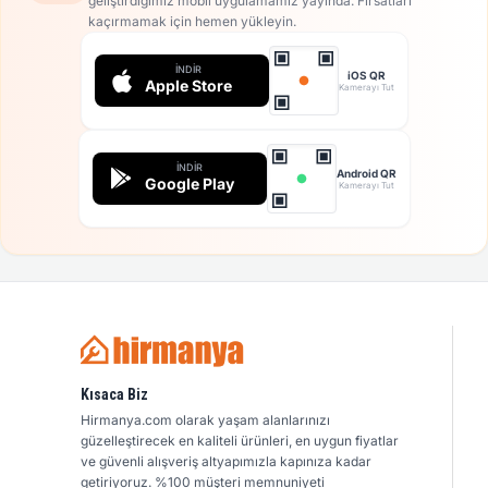
geliştirdiğimiz mobil uygulamamız yayında. Fırsatları
kaçırmamak için hemen yükleyin.
İNDIR
iOS QR
Apple Store
Kamerayı Tut
İNDIR
Android QR
Google Play
Kamerayı Tut
Kısaca Biz
Hirmanya.com olarak yaşam alanlarınızı
güzelleştirecek en kaliteli ürünleri, en uygun fiyatlar
ve güvenli alışveriş altyapımızla kapınıza kadar
getiriyoruz. %100 müşteri memnuniyeti