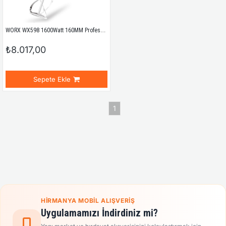
WORX WX598 1600Watt 160MM Profesyonel 2 Vitesli Devir Ayarlı Karıştırıcı
₺8.017,00
Sepete Ekle
1
HIRMANYA MOBIL ALIŞVERIŞ
Uygulamamızı İndirdiniz mi?