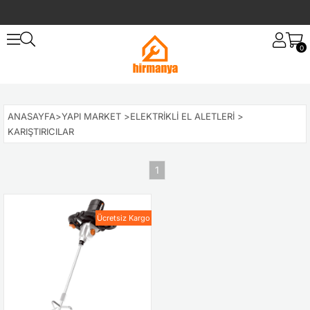
0
ANASAYFA
>
YAPI MARKET
>
ELEKTRIKLI EL ALETLERI
>
KARIŞTIRICILAR
1
Ücretsiz Kargo