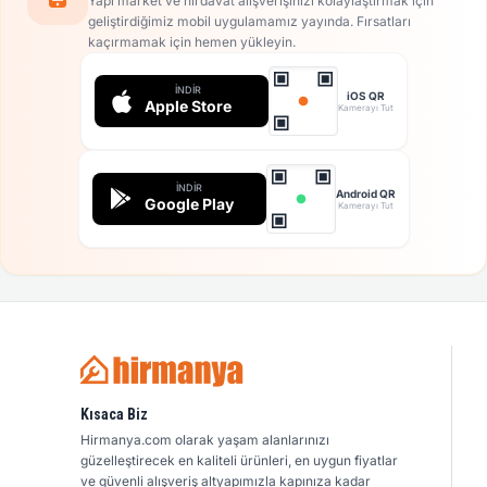
Yapı market ve hırdavat alışverişinizi kolaylaştırmak için
geliştirdiğimiz mobil uygulamamız yayında. Fırsatları
kaçırmamak için hemen yükleyin.
İNDIR
iOS QR
Apple Store
Kamerayı Tut
İNDIR
Android QR
Google Play
Kamerayı Tut
Kısaca Biz
Hirmanya.com olarak yaşam alanlarınızı
güzelleştirecek en kaliteli ürünleri, en uygun fiyatlar
ve güvenli alışveriş altyapımızla kapınıza kadar