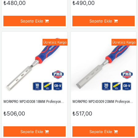
₺480,00
₺490,00
Sepete Ekle
Sepete Ekle
Ücretsiz Kargo
Ücretsiz Kargo
WORKPRO WP243008 18MM Profesyonel İskarpela
WORKPRO WP243009 20MM Profesyonel İskarpela
₺506,00
₺517,00
Sepete Ekle
Sepete Ekle