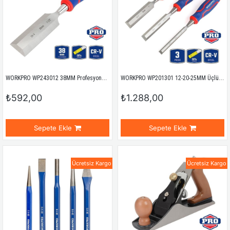
WORKPRO WP243012 38MM Profesyonel İskarpela
WORKPRO WP201301 12-20-25MM Üçlü Profesyonel İskarpela Seti
₺592,00
₺1.288,00
Sepete Ekle
Sepete Ekle
Ücretsiz Kargo
Ücretsiz Kargo