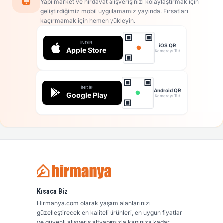
Yapı market ve hırdavat alışverişinizi kolaylaştırmak için
geliştirdiğimiz mobil uygulamamız yayında. Fırsatları
kaçırmamak için hemen yükleyin.
İNDIR
iOS QR
Apple Store
Kamerayı Tut
İNDIR
Android QR
Google Play
Kamerayı Tut
Kısaca Biz
Hirmanya.com olarak yaşam alanlarınızı
güzelleştirecek en kaliteli ürünleri, en uygun fiyatlar
ve güvenli alışveriş altyapımızla kapınıza kadar