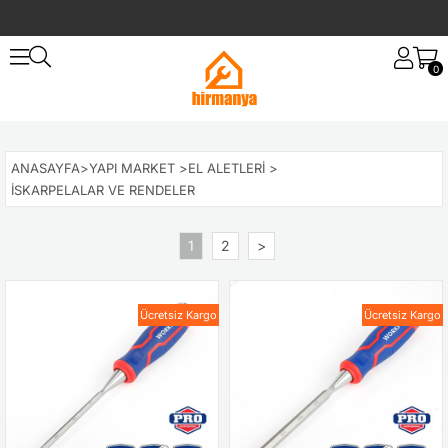
0
ANASAYFA
>
YAPI MARKET
>
EL ALETLERI
>
İSKARPELALAR VE RENDELER
1
2
>
Ücretsiz Kargo
Ücretsiz Kargo