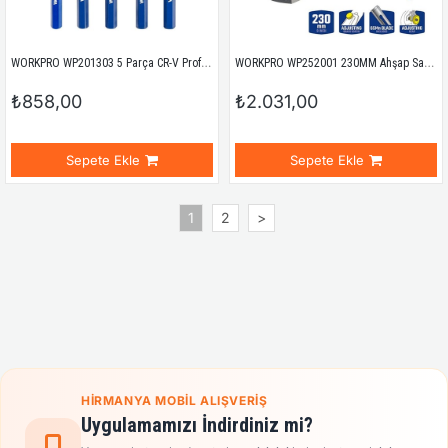
WORKPRO WP201303 5 Parça CR-V Profesyonel Noktalama ve Keski Seti
WORKPRO WP252001 230MM Ahşap Saplı Profesyonel Marangoz Ahşap Rendesi
₺858,00
₺2.031,00
Sepete Ekle
Sepete Ekle
1
2
>
HIRMANYA MOBIL ALIŞVERIŞ
Uygulamamızı İndirdiniz mi?