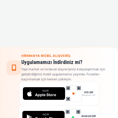
HIRMANYA MOBIL ALIŞVERIŞ
Uygulamamızı İndirdiniz mi?
Yapı market ve hırdavat alışverişinizi kolaylaştırmak için
geliştirdiğimiz mobil uygulamamız yayında. Fırsatları
kaçırmamak için hemen yükleyin.
İNDIR
iOS QR
Apple Store
Kamerayı Tut
İNDIR
Android QR