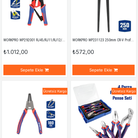
WORKPRO WP292001 RJ45/RJ11/RJ12/RJ22 Profesyonel Konnektör Sıkma Pensesi
WORKPRO WP231123 250mm CR-V Profesyonel Betoncu Kerpeteni
₺1.012,00
₺572,00
Sepete Ekle
Sepete Ekle
Ücretsiz Kargo
Ücretsiz Kargo