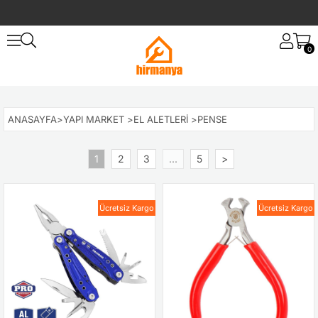
0
ANASAYFA
>
YAPI MARKET
>
EL ALETLERI
>
PENSE
1
2
3
...
5
>
Ücretsiz Kargo
Ücretsiz Kargo