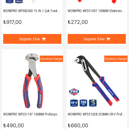
WORKPRO WP382003 15 IN 1 Çok Fonksiyonlu Profesyonel Pense Seti + Taşıma Kılıfı
WORKPRO WP231037 100MM Elektronikçi Mini Tepe Keski
₺917,00
₺272,00
Sepete Ekle
Sepete Ekle
Ücretsiz Kargo
Ücretsiz Kargo
WORKPRO WP231147 160MM Profesyonel Tepe Keski
WORKPRO WP231028 250MM CR-V Profesyonel Fort Pense
₺490,00
₺660,00