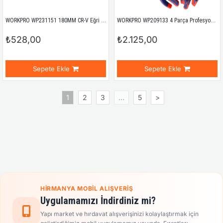
WORKPRO WP231151 180MM CR-V Eğri Uçlu Yaylı Profesyonel Dış Segman Pensesi
WORKPRO WP209133 4 Parça Profesyonel Pense Seti
₺528,00
₺2.125,00
Sepete Ekle
Sepete Ekle
1
2
3
...
5
>
HIRMANYA MOBIL ALIŞVERIŞ
Uygulamamızı İndirdiniz mi?
Yapı market ve hırdavat alışverişinizi kolaylaştırmak için