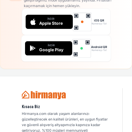
geliştirdiğimiz mobil uygulamamız yayında. Fırsatları
kaçırmamak için hemen yükleyin.
İNDIR
iOS QR
Apple Store
Kamerayı Tut
İNDIR
Android QR
Google Play
Kamerayı Tut
Kısaca Biz
Hirmanya.com olarak yaşam alanlarınızı
güzelleştirecek en kaliteli ürünleri, en uygun fiyatlar
ve güvenli alışveriş altyapımızla kapınıza kadar
getiriyoruz. %100 müşteri memnuniyeti