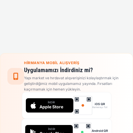
HIRMANYA MOBIL ALIŞVERIŞ
Uygulamamızı İndirdiniz mi?
Yapı market ve hırdavat alışverişinizi kolaylaştırmak için
geliştirdiğimiz mobil uygulamamız yayında. Fırsatları
kaçırmamak için hemen yükleyin.
İNDIR
iOS QR
Apple Store
Kamerayı Tut
İNDIR
Android QR