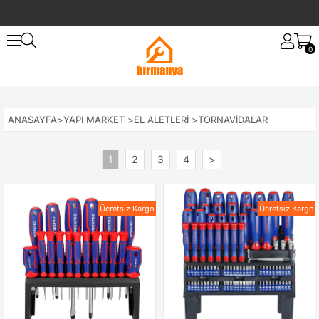
0
ANASAYFA
>
YAPI MARKET
>
EL ALETLERI
>
TORNAVIDALAR
1
2
3
4
>
Ücretsiz Kargo
Ücretsiz Kargo