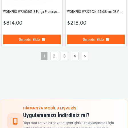
WORKPRO WP200505 8 Parça Profesyonel CR-V Manyetik Tornavida Seti
WORKPRO WP221024 6.5x38mm CR-V Manyetik Profesyonel Düz Topaç Tornavida
₺814,00
₺218,00
Sepete Ekle
Sepete Ekle
1
2
3
4
>
HIRMANYA MOBIL ALIŞVERIŞ
Uygulamamızı İndirdiniz mi?
Yapı market ve hırdavat alışverişinizi kolaylaştırmak için