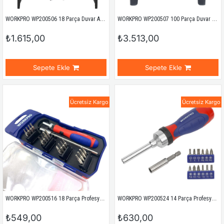
WORKPRO WP200506 18 Parça Duvar Askı Aparatlı Profesyonel CR-V Manyetik Tornavida Seti
WORKPRO WP200507 100 Parça Duvar Askı Aparatlı Profesyonel CR-V Manyetik Tornavida ve Bits Uç Seti
₺1.615,00
₺3.513,00
Sepete Ekle
Sepete Ekle
Ücretsiz Kargo
Ücretsiz Kargo
WORKPRO WP200516 18 Parça Profesyonel CR-V Cırcırlı Hassas/Elektronikçi Bits Tornavida Seti
WORKPRO WP200524 14 Parça Profesyonel CR-V Cırcırlı Bits Tornavida Seti
₺549,00
₺630,00