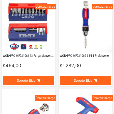
Ücretsiz Kargo
Ücretsiz Kargo
WORKPRO WP221062 13 Parça Manyetik CR-V Vidalama Bits Uç Seti
WORKPRO WP221069 6-IN-1 Profesyonel CR-V Cırcırlı Manyetik Tornavida Seti
₺464,00
₺1.282,00
Sepete Ekle
Sepete Ekle
Ücretsiz Kargo
Ücretsiz Kargo