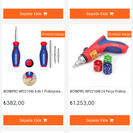
Sepete Ekle
Sepete Ekle
Ücretsiz Kargo
Ücretsiz Kargo
WORKPRO WP221046 6-IN-1 Profesyonel Çok Fonksiyonlu Değişken Uçlu Tornavida Seti
WORKPRO WP221048 24 Parça Profesyonel CR-V Kabzalı Cırcırlı Bits Tornavida Seti + Kemer Askılı Bez Taşıma Çantası
₺382,00
₺1.253,00
Sepete Ekle
Sepete Ekle