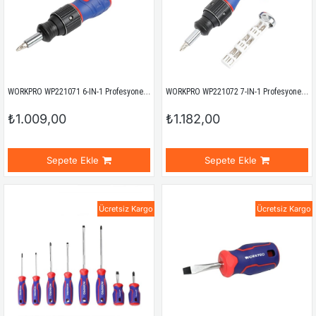
WORKPRO WP221071 6-IN-1 Profesyonel CR-V Cırcırlı Manyetik Topaç Tornavida Seti
WORKPRO WP221072 7-IN-1 Profesyonel CR-V T- Saplı Cırcırlı Manyetik Tornavida Seti
₺1.009,00
₺1.182,00
Sepete Ekle
Sepete Ekle
Ücretsiz Kargo
Ücretsiz Kargo