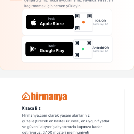
geliştirdiğimiz mobil uygulamamız yayında. Fırsatları
kaçırmamak için hemen yükleyin.
İNDIR
iOS QR
Apple Store
Kamerayı Tut
İNDIR
Android QR
Google Play
Kamerayı Tut
Kısaca Biz
Hirmanya.com olarak yaşam alanlarınızı
güzelleştirecek en kaliteli ürünleri, en uygun fiyatlar
ve güvenli alışveriş altyapımızla kapınıza kadar
getiriyoruz. %100 müşteri memnuniyeti