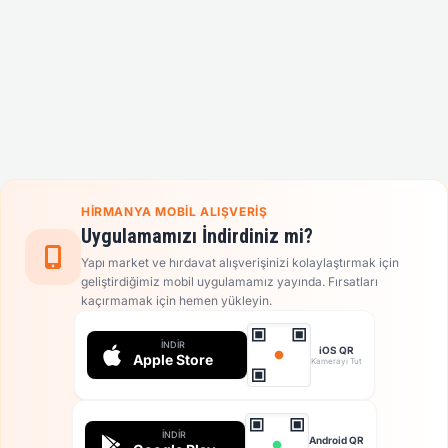
HIRMANYA MOBIL ALIŞVERIŞ
Uygulamamızı İndirdiniz mi?
Yapı market ve hırdavat alışverişinizi kolaylaştırmak için
geliştirdiğimiz mobil uygulamamız yayında. Fırsatları
kaçırmamak için hemen yükleyin.
İNDIR
iOS QR
Apple Store
Kamerayı Tut
İNDIR
Android QR