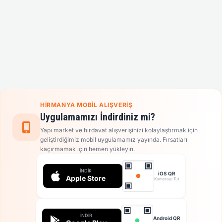
HIRMANYA MOBIL ALIŞVERIŞ
Uygulamamızı İndirdiniz mi?
Yapı market ve hırdavat alışverişinizi kolaylaştırmak için
geliştirdiğimiz mobil uygulamamız yayında. Fırsatları
kaçırmamak için hemen yükleyin.
İNDIR
iOS QR
Apple Store
Kamerayı Tut
İNDIR
Android QR