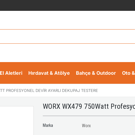
El Aletleri
Hırdavat & Atölye
Bahçe & Outdoor
Oto &
T PROFESYONEL DEVIR AYARLI DEKUPAJ TESTERE
WORX WX479 750Watt Profesyone
Marka
Worx