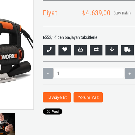
Fiyat
₺4.639,00
(KDV Dahil)
₺552,14
`den başlayan taksitlerle
Tavsiye Et
Yorum Yaz