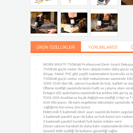
ÜRÜN ÖZELLIKLERI
YORUMLAR
(0)
·
WORX WX479 750Watt Profesyonel Devir Ayarlı Dekupaj
·
750Watt güçlü motor ile tüm rakiplerinden daha güçlü v
·
Ahşap, Metal, PVC gibi çeşitli malzemelerin kontrollü ve k
·
750Watt güçlü motor ve dişli mekanizması sayesinde 100mm
·
1000-3100 dev/dk. salınım hareketi ile hızlı, kaliteli ve 
·
Üfleme özelliği sayesinde kesim hattı ve çalışma alanı süre
·
Entegre LED aydınlatma sayesinde karanlıkta bile görüş açı
·
TOOL-LESS Anahtarsız bıçak değiştirme özelliği U tipi ve T ti
·
Anti-Vibrasyon, titreşim engelleme teknolojisi sayesinde, 
sağlığınızı korumuş olursunuz.
·
Elektronik 6 kademeli devir ayarı sayesinde kesim uygula
·
3 kademeli pandül ayarı ile kaba ve hızlı kesim için mük
·
3 kademeli pandül hareketi hızlı kesim imkânı verir.
·
20mm salınım hareketi ile daha kalın malzemelerde bile ü
·
Güvenli tetik özelliği ile kullanıcı güvenliği sağlar.