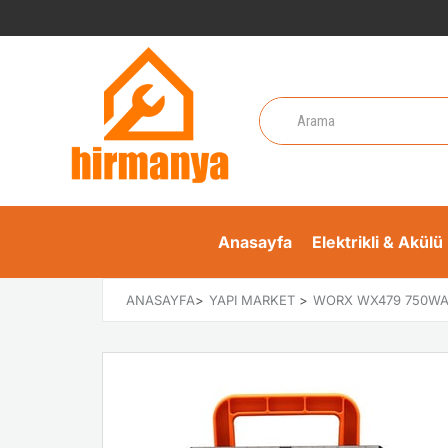
Anasayfa
Elektrikli & Akülü 
ANASAYFA
>
YAPI MARKET
>
WORX WX479 750WAT