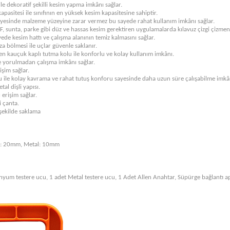
ile dekoratif şekilli kesim yapma imkânı sağlar.
tesi ile sınıfının en yüksek kesim kapasitesine sahiptir.
ayesinde malzeme yüzeyine zarar vermez bu sayede rahat kullanım imkânı sağlar.
sunta, parke gibi düz ve hassas kesim gerektiren uygulamalarda kılavuz çizgi çizmen
ede kesim hattı ve çalışma alanının temiz kalmasını sağlar.
a bölmesi ile uçlar güvenle saklanır.
en kauçuk kaplı tutma kolu ile konforlu ve kolay kullanım imkânı.
e yorulmadan çalışma imkânı sağlar.
işim sağlar.
u ile kolay kavrama ve rahat tutuş konforu sayesinde daha uzun süre çalışabilme imkân
al dişli yapısı.
 erişim sağlar.
i çanta.
 şekilde saklama
m: 20mm, Metal: 10mm
nyum testere ucu, 1 adet Metal testere ucu, 1 Adet Allen Anahtar, Süpürge bağlantı ap