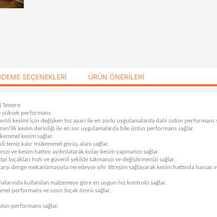
ÖDEME SEÇENEKLERI
ÜRÜN ÖNERILERI
 Testere
e yüksek performans
avisli kesimi için değişken hız ayarı ile en zorlu uygulamalarda dahi üstün performans 
’lik kesim derinliği ile en zor uygulamalarda bile üstün performans sağlar.
mükemmel kesim sağlar.
kli temiz kalır mükemmel görüş alanı sağlar.
nızı ve kesim hattını aydınlatarak kolay kesim yapmanızı sağlar.
pi bıçakları hızlı ve güvenli şekilde takmanızı ve değiştirmenizi sağlar.
karşı denge mekanizmasıyla neredeyse sıfır titreşim sağlayarak kesim hattında hassas v
malarında kullanılan malzemeye göre en uygun hız kontrolü sağlar.
emmel performans ve uzun bıçak ömrü sağlar.
stün performans sağlar.