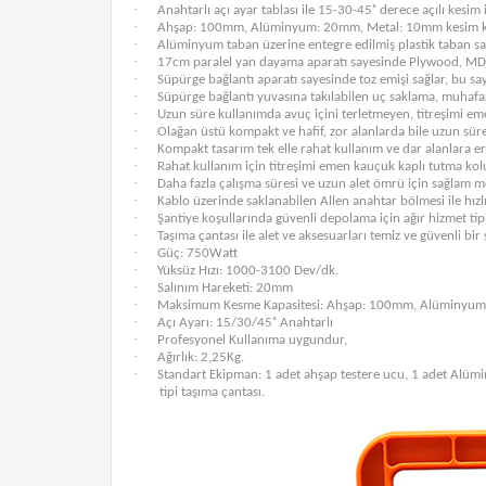
·
Anahtarlı açı ayar tablası ile 15-30-45˚ derece açılı kesim 
·
Ahşap: 100mm, Alüminyum: 20mm, Metal: 10mm kesim kapasi
·
Alüminyum taban üzerine entegre edilmiş plastik taban s
·
17cm paralel yan dayama aparatı sayesinde Plywood, MDF, 
·
Süpürge bağlantı aparatı sayesinde toz emişi sağlar, bu say
·
Süpürge bağlantı yuvasına takılabilen uç saklama, muhafaz
·
Uzun süre kullanımda avuç içini terletmeyen, titreşimi em
·
Olağan üstü kompakt ve hafif, zor alanlarda bile uzun sür
·
Kompakt tasarım tek elle rahat kullanım ve dar alanlara er
·
Rahat kullanım için titreşimi emen kauçuk kaplı tutma kol
·
Daha fazla çalışma süresi ve uzun alet ömrü için sağlam met
·
Kablo üzerinde saklanabilen Allen anahtar bölmesi ile hızlı
·
Şantiye koşullarında güvenli depolama için ağır hizmet tip
·
Taşıma çantası ile alet ve aksesuarları temiz ve güvenli bir
·
Güç: 750Watt
·
Yüksüz Hızı: 1000-3100 Dev/dk.
·
Salınım Hareketi: 20mm
·
Maksimum Kesme Kapasitesi: Ahşap: 100mm, Alüminyu
·
Açı Ayarı: 15/30/45˚ Anahtarlı
·
Profesyonel Kullanıma uygundur,
·
Ağırlık: 2,25Kg.
·
Standart Ekipman: 1 adet ahşap testere ucu, 1 adet Alümi
tipi taşıma çantası.