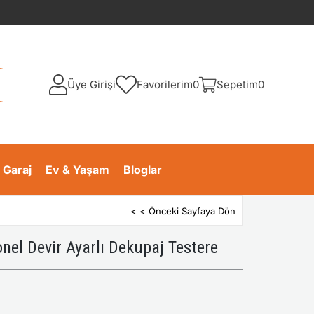
Üye Girişi
Favorilerim
0
Sepetim
0
 Garaj
Ev & Yaşam
Bloglar
< < Önceki Sayfaya Dön
l Devir Ayarlı Dekupaj Testere