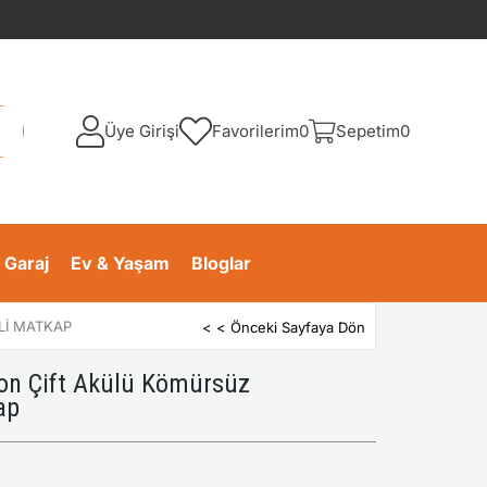
Üye Girişi
Favorilerim
0
Sepetim
0
 Garaj
Ev & Yaşam
Bloglar
LI MATKAP
< < Önceki Sayfaya Dön
on Çift Akülü Kömürsüz
ap