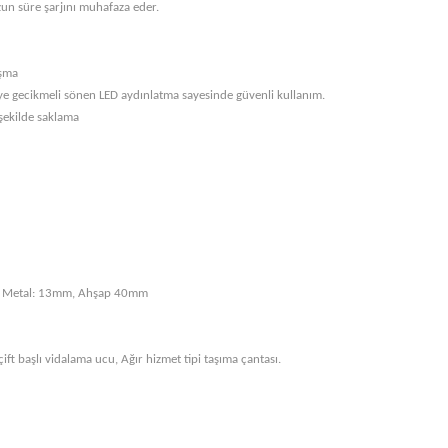
un süre şarjını muhafaza eder.
ışma
iye gecikmeli sönen LED aydınlatma sayesinde güvenli kullanım.
 şekilde saklama
, Metal: 13mm, Ahşap 40mm
çift başlı vidalama ucu, Ağır hizmet tipi taşıma çantası.