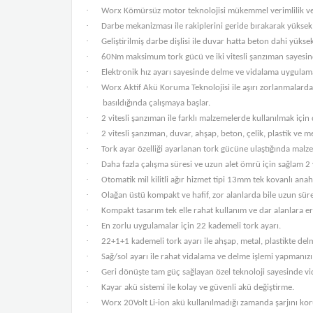
·
Worx Kömürsüz motor teknolojisi mükemmel verimlilik ve 
·
Darbe mekanizması ile rakiplerini geride bırakarak yükse
·
Geliştirilmiş darbe dişlisi ile duvar hatta beton dahi yüksek
·
60Nm maksimum tork gücü ve iki vitesli şanzıman sayesi
·
Elektronik hız ayarı sayesinde delme ve vidalama uygulam
·
Worx Aktif Akü Koruma Teknolojisi ile aşırı zorlanmalarda
basıldığında çalışmaya başlar.
·
2 vitesli şanzıman ile farklı malzemelerde kullanılmak için
·
2 vitesli şanzıman, duvar, ahşap, beton, çelik, plastik ve
·
Tork ayar özelliği ayarlanan tork gücüne ulaştığında mal
·
Daha fazla çalışma süresi ve uzun alet ömrü için sağlam 2 
·
Otomatik mil kilitli ağır hizmet tipi 13mm tek kovanlı anah
·
Olağan üstü kompakt ve hafif, zor alanlarda bile uzun sür
·
Kompakt tasarım tek elle rahat kullanım ve dar alanlara er
·
En zorlu uygulamalar için 22 kademeli tork ayarı.
·
22+1+1 kademeli tork ayarı ile ahşap, metal, plastikte de
·
Sağ/sol ayarı ile rahat vidalama ve delme işlemi yapmanızı 
·
Geri dönüşte tam güç sağlayan özel teknoloji sayesinde v
·
Kayar akü sistemi ile kolay ve güvenli akü değiştirme.
·
Worx 20Volt Li-ion akü kullanılmadığı zamanda şarjını koru