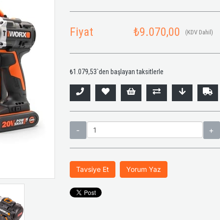
Fiyat
₺9.070,00
(KDV Dahil)
₺1.079,53
`den başlayan taksitlerle
Tavsiye Et
Yorum Yaz