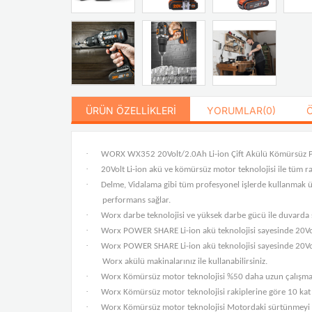
ÜRÜN ÖZELLIKLERI
YORUMLAR
(0)
·
WORX WX352 20Volt/2.0Ah Li-ion Çift Akülü Kömürsüz Pr
·
20Volt Li-ion akü ve kömürsüz motor teknolojisi ile tüm 
·
Delme, Vidalama gibi tüm profesyonel işlerde kullanmak ü
performans sağlar.
·
Worx darbe teknolojisi ve yüksek darbe gücü ile duvard
·
Worx POWER SHARE Li-ion akü teknolojisi sayesinde 20Volt 
·
Worx POWER SHARE Li-ion akü teknolojisi sayesinde 20Vol
Worx akülü makinalarınız ile kullanabilirsiniz.
·
Worx Kömürsüz motor teknolojisi %50 daha uzun çalışma s
·
Worx Kömürsüz motor teknolojisi rakiplerine göre 10 kat
·
Worx Kömürsüz motor teknolojisi Motordaki sürtünmeyi az