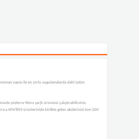
nzıman yapısı ile en zorlu uygulamalarda dahi üstün
üzle yüzlerce Worx şarjlı ürününü çalıştırabilirsiniz.
ca 40V/80V ürünlerinizle birlikte gelen akülerinizi tüm 20V