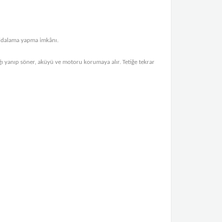
vidalama yapma imkânı.
ğı yanıp söner, aküyü ve motoru korumaya alır. Tetiğe tekrar