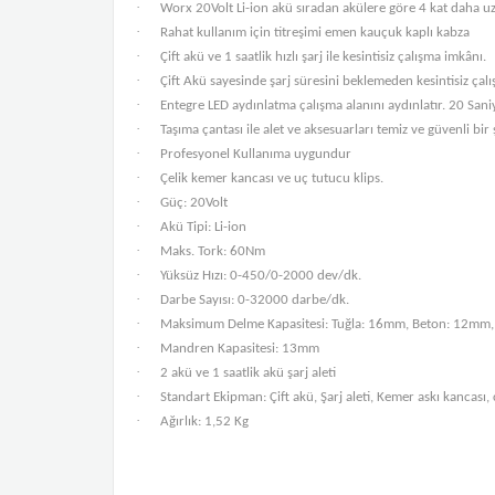
·
Worx 20Volt Li-ion akü sıradan akülere göre 4 kat daha uz
·
Rahat kullanım için titreşimi emen kauçuk kaplı kabza
·
Çift akü ve 1 saatlik hızlı şarj ile kesintisiz çalışma imkânı.
·
Çift Akü sayesinde şarj süresini beklemeden kesintisiz çal
·
Entegre LED aydınlatma çalışma alanını aydınlatır. 20 San
·
Taşıma çantası ile alet ve aksesuarları temiz ve güvenli bir
·
Profesyonel Kullanıma uygundur
·
Çelik kemer kancası ve uç tutucu klips.
·
Güç: 20Volt
·
Akü Tipi: Li-ion
·
Maks. Tork: 60Nm
·
Yüksüz Hızı: 0-450/0-2000 dev/dk.
·
Darbe Sayısı: 0-32000 darbe/dk.
·
Maksimum Delme Kapasitesi: Tuğla: 16mm, Beton: 12mm
·
Mandren Kapasitesi: 13mm
·
2 akü ve 1 saatlik akü şarj aleti
·
Standart Ekipman: Çift akü, Şarj aleti, Kemer askı kancası, 
·
Ağırlık: 1,52 Kg