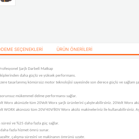
ÖDEME SEÇENEKLERI
ÜRÜN ÖNERILERI
ofesyonel Şarjlı Darbeli Matkap
rakiplerinden daha güçlü ve yüksek performans.
zere tasarlanmış kömürsüz motor teknolojisi sayesinde son derece güçlü ve sağlam şa
a sorunsuz mükemmel delme performansı sağlar.
Worx akünüzle tüm 20Volt Worx şarjlı ürünlerini çalıştırabilirsiniz. 20Volt Worx akün
t WORX akünüzü tüm 20V/40V/80V Worx akülü makineleriniz ile kullanabilirsiniz. Ayrı
üresi ve %25 daha fazla güç sağlar.
 daha fazla hizmet ömrü sunar.
altır, çalışma süresini ve makinanın ömrünü uzatır.