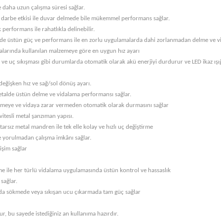
daha uzun çalışma süresi sağlar.
k darbe etkisi ile duvar delmede bile mükemmel performans sağlar.
 performans ile rahatlıkla delinebilir.
nde üstün güç ve performans ile en zorlu uygulamalarda dahi zorlanmadan delme ve 
alarında kullanılan malzemeye göre en uygun hız ayarı
 ve uç sıkışması gibi durumlarda otomatik olarak akü enerjiyi durdurur ve LED ikaz ışı
 değişken hız ve sağ/sol dönüş ayarı.
 metalde üstün delme ve vidalama performansı sağlar.
zemeye ve vidaya zarar vermeden otomatik olarak durmasını sağlar
vitesli metal şanzıman yapısı.
tarsız metal mandren ile tek elle kolay ve hızlı uç değiştirme
e yorulmadan çalışma imkânı sağlar.
işim sağlar
lme ile her türlü vidalama uygulamasında üstün kontrol ve hassaslık
sağlar.
ida sökmede veya sıkışan ucu çıkarmada tam güç sağlar
r, bu sayede istediğiniz an kullanıma hazırdır.