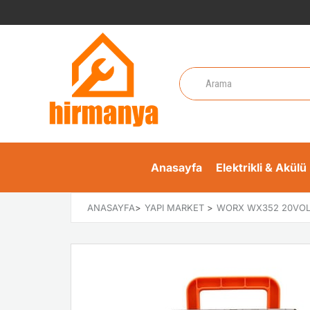
Anasayfa
Elektrikli & Akülü 
ANASAYFA
>
YAPI MARKET
>
WORX WX352 20VOLT