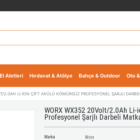
El Aletleri
Hırdavat & Atölye
Bahçe & Outdoor
Oto &
/2.0AH LI-ION ÇIFT AKÜLÜ KÖMÜRSÜZ PROFESYONEL ŞARJLI DARBE
WORX WX352 20Volt/2.0Ah Li-i
Profesyonel Şarjlı Darbeli Matk
Marka
Worx