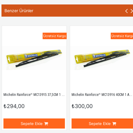
Benzer Ürünler
Ücretsiz Kargo
Ücretsiz Kargo
Michelin Rainforce™ MC13915 37,5CM 1 Adet Universal Telli Silecek
Michelin Rainforce™ MC13916 40CM 1 Adet Universal Telli Silecek
294,00
₺300,00
Sepete Ekle
Sepete Ekle