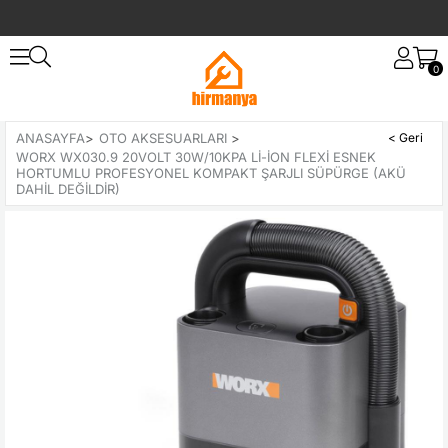
0
ANASAYFA
>
OTO AKSESUARLARI
>
WORX WX030.9 20VOLT 30W/10KPA LI-ION FLEXI ESNEK
HORTUMLU PROFESYONEL KOMPAKT ŞARJLI SÜPÜRGE (AKÜ
DAHIL DEĞILDIR)