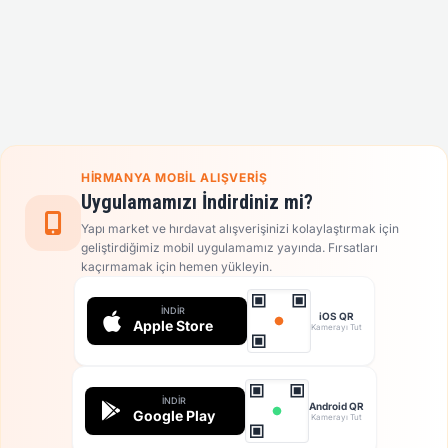
HIRMANYA MOBIL ALIŞVERIŞ
Uygulamamızı İndirdiniz mi?
Yapı market ve hırdavat alışverişinizi kolaylaştırmak için
geliştirdiğimiz mobil uygulamamız yayında. Fırsatları
kaçırmamak için hemen yükleyin.
İNDIR
iOS QR
Apple Store
Kamerayı Tut
İNDIR
Android QR
Google Play
Kamerayı Tut