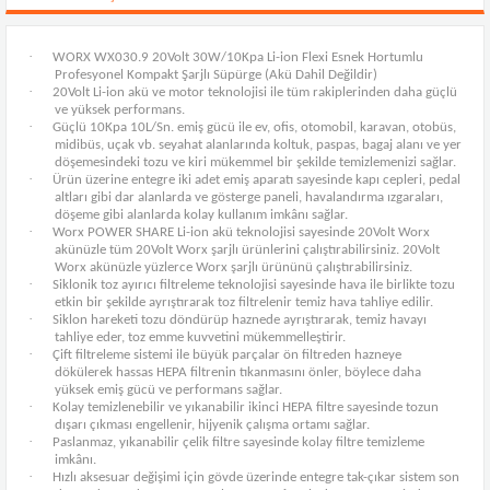
·
WORX WX030.9 20Volt 30W/10Kpa Li-ion Flexi Esnek Hortumlu
Profesyonel Kompakt Şarjlı Süpürge (Akü Dahil Değildir)
·
20Volt Li-ion akü ve motor teknolojisi ile tüm rakiplerinden daha güçlü
ve yüksek performans.
·
Güçlü 10Kpa 10L/Sn. emiş gücü ile ev, ofis, otomobil, karavan, otobüs,
midibüs, uçak vb. seyahat alanlarında koltuk, paspas, bagaj alanı ve yer
döşemesindeki tozu ve kiri mükemmel bir şekilde temizlemenizi sağlar.
·
Ürün üzerine entegre iki adet emiş aparatı sayesinde kapı cepleri, pedal
altları gibi dar alanlarda ve gösterge paneli, havalandırma ızgaraları,
döşeme gibi alanlarda kolay kullanım imkânı sağlar.
·
Worx POWER SHARE Li-ion akü teknolojisi sayesinde 20Volt Worx
akünüzle tüm 20Volt Worx şarjlı ürünlerini çalıştırabilirsiniz. 20Volt
Worx akünüzle yüzlerce Worx şarjlı ürününü çalıştırabilirsiniz.
·
Siklonik toz ayırıcı filtreleme teknolojisi sayesinde hava ile birlikte tozu
etkin bir şekilde ayrıştırarak toz filtrelenir temiz hava tahliye edilir.
·
Siklon hareketi tozu döndürüp haznede ayrıştırarak, temiz havayı
tahliye eder, toz emme kuvvetini mükemmelleştirir.
·
Çift filtreleme sistemi ile büyük parçalar ön filtreden hazneye
dökülerek hassas HEPA filtrenin tıkanmasını önler, böylece daha
yüksek emiş gücü ve performans sağlar.
·
Kolay temizlenebilir ve yıkanabilir ikinci HEPA filtre sayesinde tozun
dışarı çıkması engellenir, hijyenik çalışma ortamı sağlar.
·
Paslanmaz, yıkanabilir çelik filtre sayesinde kolay filtre temizleme
imkânı.
·
Hızlı aksesuar değişimi için gövde üzerinde entegre tak-çıkar sistem son