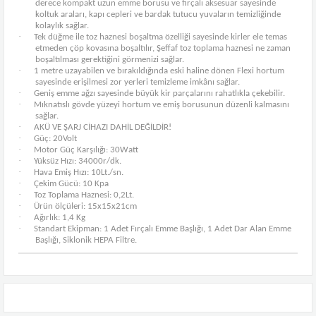
derece kompakt uzun emme borusu ve fırçalı aksesuar sayesinde
koltuk araları, kapı cepleri ve bardak tutucu yuvaların temizliğinde
kolaylık sağlar.
·
Tek düğme ile toz haznesi boşaltma özelliği sayesinde kirler ele temas
etmeden çöp kovasına boşaltılır, Şeffaf toz toplama haznesi ne zaman
boşaltılması gerektiğini görmenizi sağlar.
·
1 metre uzayabilen ve bırakıldığında eski haline dönen Flexi hortum
sayesinde erişilmesi zor yerleri temizleme imkânı sağlar.
·
Geniş emme ağzı sayesinde büyük kir parçalarını rahatlıkla çekebilir.
·
Mıknatıslı gövde yüzeyi hortum ve emiş borusunun düzenli kalmasını
sağlar.
·
AKÜ VE ŞARJ CİHAZI DAHİL DEĞİLDİR!
·
Güç: 20Volt
·
Motor Güç Karşılığı: 30Watt
·
Yüksüz Hızı: 34000r/dk.
·
Hava Emiş Hızı: 10Lt./sn.
·
Çekim Gücü: 10 Kpa
·
Toz Toplama Haznesi: 0,2Lt.
·
Ürün ölçüleri: 15x15x21cm
·
Ağırlık: 1,4 Kg
·
Standart Ekipman: 1 Adet Fırçalı Emme Başlığı, 1 Adet Dar Alan Emme
Başlığı, Siklonik HEPA Filtre.