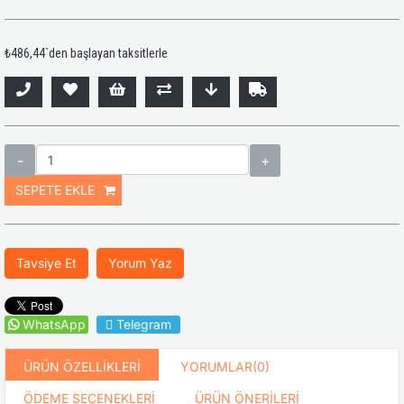
₺486,44
`den başlayan taksitlerle
Tavsiye Et
Yorum Yaz
WhatsApp
Telegram
ÜRÜN ÖZELLIKLERI
YORUMLAR
(0)
ÖDEME SEÇENEKLERI
ÜRÜN ÖNERILERI