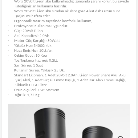
·
Worx 20Volt Li-ion akü kullanılmadığı zamanda şarjını korur, bu sayede
istediğiniz an kullanıma hazırdır.
·
Worx 20Volt Li-ion akü sıradan akülere göre 4 kat daha uzun süre
şarjını muhafaza eder.
·
Ergonomik tasarım sayesinde konforlu kullanım,
·
Profesyonel Kullanıma uygundur.
·
Güç: 20Volt Li-ion
·
Akü Kapasitesi: 2.0Ah.
·
Motor Güç Karşılığı: 30Watt
·
Yüksüz Hızı: 34000r/dk.
·
Hava Emiş Hızı: 10Lt./sn.
·
Çekim Gücü: 10 Kpa
·
Toz Toplama Haznesi: 0,2Lt.
·
Şarj Süresi: 1 Saat
·
Kullanım Süresi: Yaklaşık 25 Dk.
·
Standart Ekipman: 1 Adet 20Volt 2.0Ah. Li-ion Power Share Akü, Akü
Şarj Aleti, 1 Adet Fırçalı Emme Başlığı, 1 Adet Dar Alan Emme Başlığı,
Siklonik HEPA Filtre.
·
Ürün ölçüleri: 15x15x21cm
·
Ağırlık: 1,75 Kg.