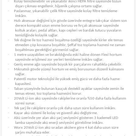
·
Kolay temizlenebilir ve yıkanabilir ikinci HEPA filtre sayesinde tozun
dışarı çıkması engellenir, hijyenik çalışma ortamı sağlar.
·
Paslanmaz, yıkanabilir çelik filtre sayesinde kolay filtre temizleme
imkânı.
·
Hızlı aksesuar değişimi için gövde üzerinde entegre tak-çıkar sistem son
derece kompakt uzun emme borusu ve fırçalı aksesuar sayesinde
koltuk araları, pedal altları, kapı cepleri ve bardak tutucu yuvaların
temizliğinde kolaylık sağlar.
·
Tek düğme ile toz haznesi boşaltma özelliği sayesinde kirler ele temas
etmeden çöp kovasına boşaltılır, Şeffaf toz toplama haznesi ne zaman
boşaltılması gerektiğini görmenizi sağlar.
·
1 metre uzayabilen ve bırakıldığında eski haline dönen Flexi hortum
sayesinde erişilmesi zor yerleri temizleme imkânı sağlar.
·
Geniş emme ağzı sayesinde büyük kir parçalarını rahatlıkla çekebilir.
·
Mıknatıslı gövde yüzeyi hortum ve emiş borusunun düzenli kalmasını
sağlar.
·
Patentli motor teknolojisi ile yüksek emiş gücü ve daha fazla hazne
kapasitesi.
·
Taban yüzeyinde bulunan kauçuk destekli ayaklar sayesinde zemin ile
temas etmez, toz toplama haznesini korur.
·
20Volt Li-ion akü sayesinde rakiplerine oranla %50 daha fazla kullanım
süresi sunar.
·
Tek şarj ile rakiplere oranla çok daha uzun süre kullanım imkânı.
·
Kayar akü sistemi ile kolay ve güvenli akü değiştirme.
·
Akü üzerinde yer alan akü şarj seviyesini gösteren 3 kademeli LED
lamba sayesinde akü enerji seviyesini görebilme imkânı.
·
Worx 20Volt Li-ion akü sıradan akülere göre 4 kat daha uzun süre
şarjını muhafaza eder.