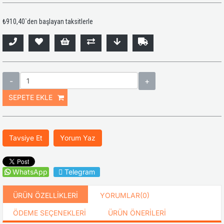
₺910,40
`den başlayan taksitlerle
Tavsiye Et
Yorum Yaz
WhatsApp
Telegram
ÜRÜN ÖZELLIKLERI
YORUMLAR
(0)
ÖDEME SEÇENEKLERI
ÜRÜN ÖNERILERI