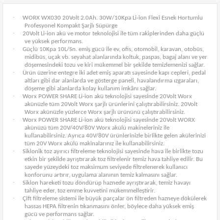
·
WORX WX030 20Volt 2.0Ah. 30W/10Kpa Li-ion Flexi Esnek Hortumlu
Profesyonel Kompakt Şarjlı Süpürge
·
20Volt Li-ion akü ve motor teknolojisi ile tüm rakiplerinden daha güçlü
ve yüksek performans.
·
Güçlü 10Kpa 10L/Sn. emiş gücü ile ev, ofis, otomobil, karavan, otobüs,
midibüs, uçak vb. seyahat alanlarında koltuk, paspas, bagaj alanı ve yer
döşemesindeki tozu ve kiri mükemmel bir şekilde temizlemenizi sağlar.
·
Ürün üzerine entegre iki adet emiş aparatı sayesinde kapı cepleri, pedal
altları gibi dar alanlarda ve gösterge paneli, havalandırma ızgaraları,
döşeme gibi alanlarda kolay kullanım imkânı sağlar.
·
Worx POWER SHARE Li-ion akü teknolojisi sayesinde 20Volt Worx
akünüzle tüm 20Volt Worx şarjlı ürünlerini çalıştırabilirsiniz. 20Volt
Worx akünüzle yüzlerce Worx şarjlı ürününü çalıştırabilirsiniz.
·
Worx POWER SHARE Li-ion akü teknolojisi sayesinde 20Volt WORX
akünüzü tüm 20V/40V/80V Worx akülü makineleriniz ile
kullanabilirsiniz. Ayrıca 40V/80V ürünlerinizle birlikte gelen akülerinizi
tüm 20V Worx akülü makinalarınız ile kullanabilirsiniz.
·
Siklonik toz ayırıcı filtreleme teknolojisi sayesinde hava ile birlikte tozu
etkin bir şekilde ayrıştırarak toz filtrelenir temiz hava tahliye edilir. Bu
sayede yüzeydeki toz maksimum seviyede filtrelenerek kullanıcı
konforunu artırır, uygulama alanının temiz kalmasını sağlar.
·
Siklon hareketi tozu döndürüp haznede ayrıştırarak, temiz havayı
tahliye eder, toz emme kuvvetini mükemmelleştirir.
·
Çift filtreleme sistemi ile büyük parçalar ön filtreden hazneye dökülerek
hassas HEPA filtrenin tıkanmasını önler, böylece daha yüksek emiş
gücü ve performans sağlar.