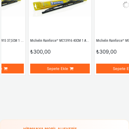
Michelin Rainforce™ MC13916 40CM 1 Adet Universal Telli Silecek
Michelin Rainf
₺300,00
₺309,00
Sepete Ekle
Sepete Ekle
HIRMANYA MOBIL ALIŞVERIŞ