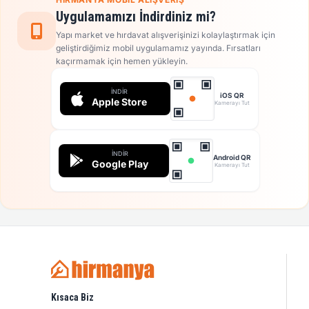
Uygulamamızı İndirdiniz mi?
Yapı market ve hırdavat alışverişinizi kolaylaştırmak için
geliştirdiğimiz mobil uygulamamız yayında. Fırsatları
kaçırmamak için hemen yükleyin.
İNDIR
iOS QR
Apple Store
Kamerayı Tut
İNDIR
Android QR
Google Play
Kamerayı Tut
Kısaca Biz