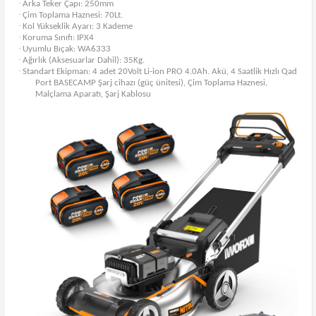
·
Arka Teker Çapı: 250mm
·
Çim Toplama Haznesi: 70Lt.
·
Kol Yükseklik Ayarı: 3 Kademe
·
Koruma Sınıfı: IPX4
·
Uyumlu Bıçak: WA6333
·
Ağırlık (Aksesuarlar Dahil): 35Kg.
·
Standart Ekipman: 4 adet 20Volt Li-ion PRO 4.0Ah. Akü, 4 Saatlik Hızlı Qad
Port BASECAMP Şarj cihazı (güç ünitesi), Çim Toplama Haznesi,
Malçlama Aparatı, Şarj Kablosu