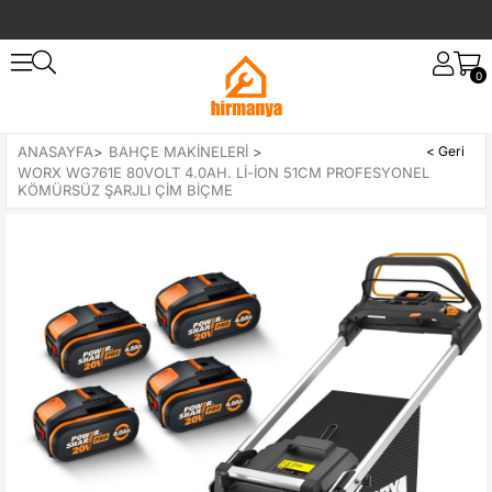
0
ANASAYFA
>
BAHÇE MAKINELERI
>
WORX WG761E 80VOLT 4.0AH. LI-ION 51CM PROFESYONEL
KÖMÜRSÜZ ŞARJLI ÇIM BIÇME