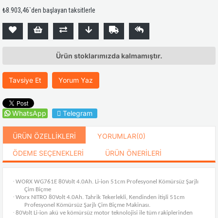
₺8.903,46
`den başlayan taksitlerle
Ürün stoklarımızda kalmamıştır.
Tavsiye Et
Yorum Yaz
WhatsApp
Telegram
ÜRÜN ÖZELLIKLERI
YORUMLAR
(0)
ÖDEME SEÇENEKLERI
ÜRÜN ÖNERILERI
·
WORX WG761E 80Volt 4.0Ah. Li-ion 51cm Profesyonel Kömürsüz Şarjlı
Çim Biçme
·
Worx NITRO 80Volt 4.0Ah. Tahrik Tekerlekli, Kendinden itişli 51cm
Profesyonel Kömürsüz Şarjlı Çim Biçme Makinası.
·
80Volt Li-ion akü ve kömürsüz motor teknolojisi ile tüm rakiplerinden