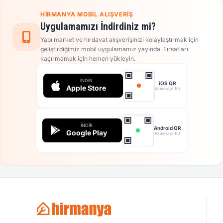
HIRMANYA MOBIL ALIŞVERIŞ
Uygulamamızı İndirdiniz mi?
Yapı market ve hırdavat alışverişinizi kolaylaştırmak için
geliştirdiğimiz mobil uygulamamız yayında. Fırsatları
kaçırmamak için hemen yükleyin.
İNDIR
iOS QR
Apple Store
Kamerayı Tut
İNDIR
Android QR
Google Play
Kamerayı Tut