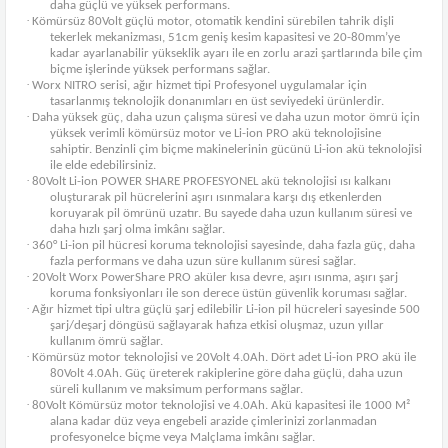
daha güçlü ve yüksek performans.
·
Kömürsüz 80Volt güçlü motor, otomatik kendini sürebilen tahrik dişli
tekerlek mekanizması, 51cm geniş kesim kapasitesi ve 20-80mm’ye
kadar ayarlanabilir yükseklik ayarı ile en zorlu arazi şartlarında bile çim
biçme işlerinde yüksek performans sağlar.
·
Worx NITRO serisi, ağır hizmet tipi Profesyonel uygulamalar için
tasarlanmış teknolojik donanımları en üst seviyedeki ürünlerdir.
·
Daha yüksek güç, daha uzun çalışma süresi ve daha uzun motor ömrü için
yüksek verimli kömürsüz motor ve Li-ion PRO akü teknolojisine
sahiptir. Benzinli çim biçme makinelerinin gücünü Li-ion akü teknolojisi
ile elde edebilirsiniz.
·
80Volt Li-ion POWER SHARE PROFESYONEL akü teknolojisi ısı kalkanı
oluşturarak pil hücrelerini aşırı ısınmalara karşı dış etkenlerden
koruyarak pil ömrünü uzatır. Bu sayede daha uzun kullanım süresi ve
daha hızlı şarj olma imkânı sağlar.
·
360° Li-ion pil hücresi koruma teknolojisi sayesinde, daha fazla güç, daha
fazla performans ve daha uzun süre kullanım süresi sağlar.
·
20Volt Worx PowerShare PRO aküler kısa devre, aşırı ısınma, aşırı şarj
koruma fonksiyonları ile son derece üstün güvenlik koruması sağlar.
·
Ağır hizmet tipi ultra güçlü şarj edilebilir Li-ion pil hücreleri sayesinde 500
şarj/deşarj döngüsü sağlayarak hafıza etkisi oluşmaz, uzun yıllar
kullanım ömrü sağlar.
·
Kömürsüz motor teknolojisi ve 20Volt 4.0Ah. Dört adet Li-ion PRO akü ile
80Volt 4.0Ah. Güç üreterek rakiplerine göre daha güçlü, daha uzun
süreli kullanım ve maksimum performans sağlar.
·
80Volt Kömürsüz motor teknolojisi ve 4.0Ah. Akü kapasitesi ile 1000 M²
alana kadar düz veya engebeli arazide çimlerinizi zorlanmadan
profesyonelce biçme veya Malçlama imkânı sağlar.