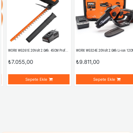
WORX WG261E 20Volt 2.0Ah. 45CM Profesyonel Çit Budama
WORX WG324E 20Volt 2.0Ah Li-ion 12CM Profesyonel Şarjlı Zincirli Testere
₺7.055,00
₺9.811,00
Sepete Ekle
Sepete Ekle