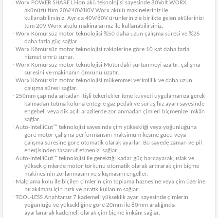
·
Worx POWER SHARE Li-ion akü teknolojisi sayesinde 80Volt WORX
akünüzü tüm 20V/40V/80V Worx akülü makineleriniz ile
kullanabilirsiniz. Ayrıca 40V/80V ürünlerinizle birlikte gelen akülerinizi
tüm 20V Worx akülü makinalarınız ile kullanabilirsiniz.
·
Worx Kömürsüz motor teknolojisi %50 daha uzun çalışma süresi ve %25
daha fazla güç sağlar.
·
Worx Kömürsüz motor teknolojisi rakiplerine göre 10 kat daha fazla
hizmet ömrü sunar.
·
Worx Kömürsüz motor teknolojisi Motordaki sürtünmeyi azaltır, çalışma
süresini ve makinanın ömrünü uzatır.
·
Worx Kömürsüz motor teknolojisi mükemmel verimlilik ve daha uzun
çalışma süresi sağlar.
·
250mm çapında arkadan itişli tekerlekler itme kuvveti uygulamanıza gerek
kalmadan tutma koluna entegre gaz pedalı ve sürüş hız ayarı sayesinde
engebeli veya dik açılı arazilerde zorlanmadan çimleri biçmenize imkân
sağlar.
·
Auto-IntelliCut™ teknolojisi sayesinde çim yüksekliği veya yoğunluğuna
göre motor çalışma performansını maksimum kesme gücü veya
çalışma süresine göre otomatik olarak ayarlar. Bu sayede zaman ve pil
enerjisinden tasarruf etmenizi sağlar.
·
Auto-IntelliCut™ teknolojisi ile gerektiği kadar güç harcayarak, ıslak ve
yüksek çimlerde motor torkunu otomatik olarak artırarak çim biçme
makinesinin zorlanmasını ve sıkışmasını engeller.
·
Malçlama kolu ile biçilen çimlerin çim toplama haznesine veya çim üzerine
bırakılması için hızlı ve pratik kullanım sağlar.
·
TOOL-LESS Anahtarsız 7 kademeli yükseklik ayarı sayesinde çimlerin
yoğunluğu ve yüksekliğine göre 20mm ile 80mm aralığında
ayarlanarak kademeli olarak çim biçme imkânı sağlar.