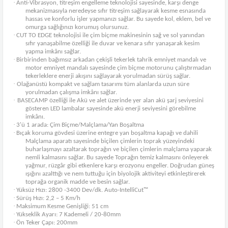
·
Anti-Vibrasyon, titreşim engelleme teknolojisi sayesinde, karşı denge
mekanizmasıyla neredeyse sıfır titreşim sağlayarak kesme esnasında
hassas ve konforlu işler yapmanızı sağlar. Bu sayede kol, eklem, bel ve
omurga sağlığınızı korumuş olursunuz.
·
CUT TO EDGE teknolojisi ile çim biçme makinesinin sağ ve sol yanından
sıfır yanaşabilme özelliği ile duvar ve kenara sıfır yanaşarak kesim
yapma imkânı sağlar.
·
Birbirinden bağımsız arkadan çekişli tekerlek tahrik emniyet mandalı ve
motor emniyet mandalı sayesinde çim biçme motorunu çalıştırmadan
tekerleklere enerji akışını sağlayarak yorulmadan sürüş sağlar.
·
Olağanüstü kompakt ve sağlam tasarımı tüm alanlarda uzun süre
yorulmadan çalışma imkânı sağlar.
·
BASECAMP özelliği ile Akü ve alet üzerinde yer alan akü şarj seviyesini
gösteren LED lambalar sayesinde akü enerji seviyesini görebilme
imkânı.
·
3'ü 1 arada: Çim Biçme/Malçlama/Yan Boşaltma
·
Bıçak koruma gövdesi üzerine entegre yan boşaltma kapağı ve dahili
Malçlama aparatı sayesinde biçilen çimlerin toprak yüzeyindeki
buharlaşmayı azaltarak toprağın ve biçilen çimlerin malçlama yaparak
nemli kalmasını sağlar. Bu sayede Toprağın temiz kalmasını önleyerek
yağmur, rüzgâr gibi etkenlere karşı erozyonu engeller. Doğrudan güneş
ışığını azalttığı ve nem tuttuğu için biyolojik aktiviteyi etkinleştirerek
toprağa organik madde ve besin sağlar.
·
Yüksüz Hızı: 2800 -3400 Dev/dk. Auto-IntelliCut™
·
Sürüş Hızı: 2,2 – 5 Km/h
·
Maksimum Kesme Genişliği: 51 cm
·
Yükseklik Ayarı: 7 Kademeli / 20-80mm
·
Ön Teker Çapı: 200mm