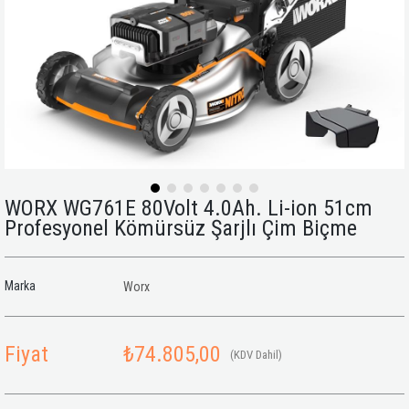
WORX WG761E 80Volt 4.0Ah. Li-ion 51cm
Profesyonel Kömürsüz Şarjlı Çim Biçme
Marka
Worx
Fiyat
₺74.805,00
(KDV Dahil)