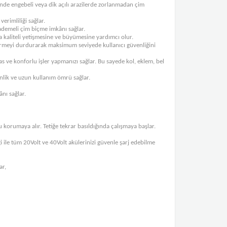
nde engebeli veya dik açılı arazilerde zorlanmadan çim
erimliliği sağlar.
demeli çim biçme imkânı sağlar.
ha kaliteli yetişmesine ve büyümesine yardımcı olur.
 vermeyi durdurarak maksimum seviyede kullanıcı güvenliğini
s ve konforlu işler yapmanızı sağlar. Bu sayede kol, eklem, bel
nlik ve uzun kullanım ömrü sağlar.
nı sağlar.
korumaya alır. Tetiğe tekrar basıldığında çalışmaya başlar.
iği ile tüm 20Volt ve 40Volt akülerinizi güvenle şarj edebilme
ar,