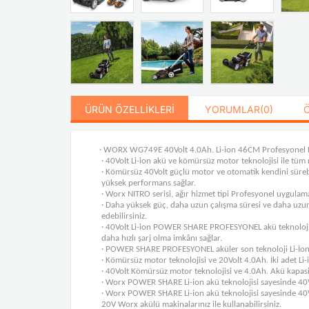
ÜRÜN ÖZELLIKLERI
YORUMLAR
(0)
· WORX WG749E 40Volt 4.0Ah. Li-ion 46CM Profesyonel Kö
· 40Volt Li-ion akü ve kömürsüz motor teknolojisi ile tü
· Kömürsüz 40Volt güçlü motor ve otomatik kendini sürebil
yüksek performans sağlar.
· Worx NITRO serisi, ağır hizmet tipi Profesyonel uygulama
· Daha yüksek güç, daha uzun çalışma süresi ve daha uzun
edebilirsiniz.
· 40Volt Li-ion POWER SHARE PROFESYONEL akü teknolojisi ı
daha hızlı şarj olma imkânı sağlar.
· POWER SHARE PROFESYONEL aküler son teknoloji Li-İon 
· Kömürsüz motor teknolojisi ve 20Volt 4.0Ah. İki adet L
· 40Volt Kömürsüz motor teknolojisi ve 4.0Ah. Akü kapasi
· Worx POWER SHARE Li-ion akü teknolojisi sayesinde 40Vol
· Worx POWER SHARE Li-ion akü teknolojisi sayesinde 40V
20V Worx akülü makinalarınız ile kullanabilirsiniz.