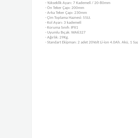
· Yükseklik Ayarı: 7 Kademeli / 20-80mm
· Ön Teker Çapı: 200mm
· Arka Teker Çapı: 230mm
· Çim Toplama Haznesi: 55Lt.
· Kol Ayarı: 3 kademeli
· Koruma Sınıfı: IPX1
· Uyumlu Bıçak: WA6327
· Ağırlık: 29Kg.
· Standart Ekipman: 2 adet 20Volt Li-ion 4.0Ah. Akü, 1 Saa