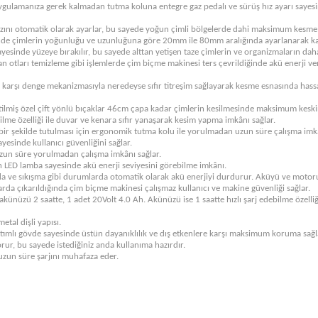
uygulamanıza gerek kalmadan tutma koluna entegre gaz pedalı ve sürüş hız ayarı sayesi
 hızını otomatik olarak ayarlar, bu sayede yoğun çimli bölgelerde dahi maksimum kesme v
inde çimlerin yoğunluğu ve uzunluğuna göre 20mm ile 80mm aralığında ayarlanarak ka
 sayesinde yüzeye bırakılır, bu sayede alttan yetişen taze çimlerin ve organizmaların da
şan otları temizleme gibi işlemlerde çim biçme makinesi ters çevrildiğinde akü enerji
, karşı denge mekanizmasıyla neredeyse sıfır titreşim sağlayarak kesme esnasında hassa
etilmiş özel çift yönlü bıçaklar 46cm çapa kadar çimlerin kesilmesinde maksimum keski
lme özelliği ile duvar ve kenara sıfır yanaşarak kesim yapma imkânı sağlar.
ir şekilde tutulması için ergonomik tutma kolu ile yorulmadan uzun süre çalışma imkâ
ayesinde kullanıcı güvenliğini sağlar.
zun süre yorulmadan çalışma imkânı sağlar.
en LED lamba sayesinde akü enerji seviyesini görebilme imkânı.
da ve sıkışma gibi durumlarda otomatik olarak akü enerjiyi durdurur. Aküyü ve motoru 
arda çıkarıldığında çim biçme makinesi çalışmaz kullanıcı ve makine güvenliği sağlar.
Ah akünüzü 2 saatte, 1 adet 20Volt 4.0 Ah. Akünüzü ise 1 saatte hızlı şarj edebilme özell
etal dişli yapısı.
lıtımlı gövde sayesinde üstün dayanıklılık ve dış etkenlere karşı maksimum koruma sağl
rur, bu sayede istediğiniz anda kullanıma hazırdır.
uzun süre şarjını muhafaza eder.