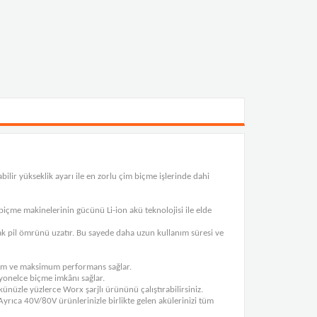
lir yükseklik ayarı ile en zorlu çim biçme işlerinde dahi
içme makinelerinin gücünü Li-ion akü teknolojisi ile elde
ak pil ömrünü uzatır. Bu sayede daha uzun kullanım süresi ve
lanım ve maksimum performans sağlar.
yonelce biçme imkânı sağlar.
nüzle yüzlerce Worx şarjlı ürününü çalıştırabilirsiniz.
rıca 40V/80V ürünlerinizle birlikte gelen akülerinizi tüm