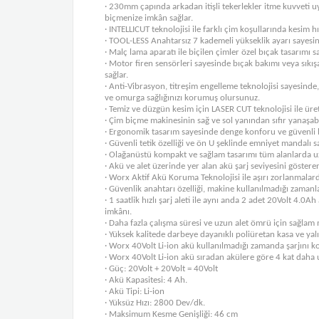
· 230mm çapında arkadan itişli tekerlekler itme kuvveti 
biçmenize imkân sağlar.
· INTELLICUT teknolojisi ile farklı çim koşullarında kesim
· TOOL-LESS Anahtarsız 7 kademeli yükseklik ayarı sayes
· Malç lama aparatı ile biçilen çimler özel bıçak tasarımı
· Motor firen sensörleri sayesinde bıçak bakımı veya sıkı
sağlar.
· Anti-Vibrasyon, titreşim engelleme teknolojisi sayesinde
ve omurga sağlığınızı korumuş olursunuz.
· Temiz ve düzgün kesim için LASER CUT teknolojisi ile ür
· Çim biçme makinesinin sağ ve sol yanından sıfır yanaşabi
· Ergonomik tasarım sayesinde denge konforu ve güvenli b
· Güvenli tetik özelliği ve ön U şeklinde emniyet mandalı s
· Olağanüstü kompakt ve sağlam tasarımı tüm alanlarda u
· Akü ve alet üzerinde yer alan akü şarj seviyesini göster
· Worx Aktif Akü Koruma Teknolojisi ile aşırı zorlanmalar
· Güvenlik anahtarı özelliği, makine kullanılmadığı zamanl
· 1 saatlik hızlı şarj aleti ile aynı anda 2 adet 20Volt 4.0
imkânı.
· Daha fazla çalışma süresi ve uzun alet ömrü için sağlam m
· Yüksek kalitede darbeye dayanıklı poliüretan kasa ve ya
· Worx 40Volt Li-ion akü kullanılmadığı zamanda şarjını ko
· Worx 40Volt Li-ion akü sıradan akülere göre 4 kat daha 
· Güç: 20Volt + 20Volt = 40Volt
· Akü Kapasitesi: 4 Ah.
· Akü Tipi: Li-ion
· Yüksüz Hızı: 2800 Dev/dk.
· Maksimum Kesme Genişliği: 46 cm