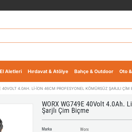
El Aletleri
Hırdavat & Atölye
Bahçe & Outdoor
Oto &
40VOLT 4.0AH. LI-ION 46CM PROFESYONEL KÖMÜRSÜZ ŞARJLI ÇIM 
WORX WG749E 40Volt 4.0Ah. Li
Şarjlı Çim Biçme
Marka
Worx