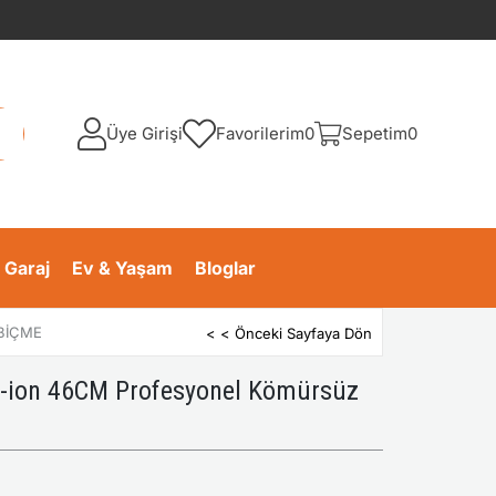
Üye Girişi
Favorilerim
0
Sepetim
0
 Garaj
Ev & Yaşam
Bloglar
BIÇME
< < Önceki Sayfaya Dön
-ion 46CM Profesyonel Kömürsüz