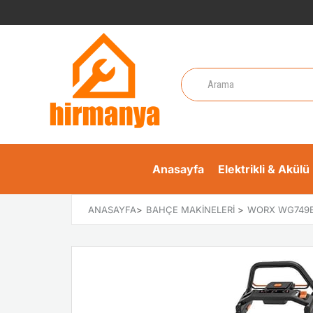
Anasayfa
Elektrikli & Akülü 
ANASAYFA
>
BAHÇE MAKINELERI
>
WORX WG749E 