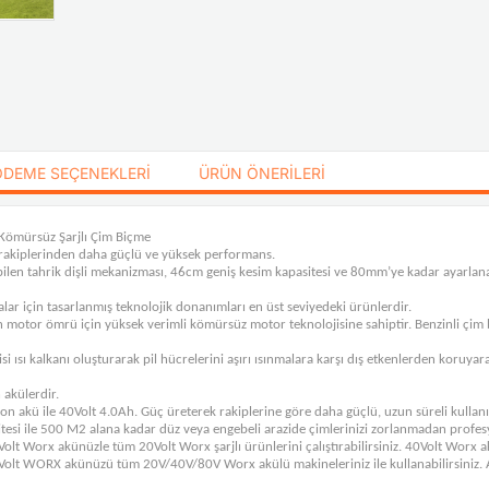
ÖDEME SEÇENEKLERI
ÜRÜN ÖNERILERI
mürsüz Şarjlı Çim Biçme
m rakiplerinden daha güçlü ve yüksek performans.
en tahrik dişli mekanizması, 46cm geniş kesim kapasitesi ve 80mm’ye kadar ayarlanabi
lar için tasarlanmış teknolojik donanımları en üst seviyedeki ürünlerdir.
 motor ömrü için yüksek verimli kömürsüz motor teknolojisine sahiptir. Benzinli çim b
sı kalkanı oluşturarak pil hücrelerini aşırı ısınmalara karşı dış etkenlerden koruyar
akülerdir.
i-ion akü ile 40Volt 4.0Ah. Güç üreterek rakiplerine göre daha güçlü, uzun süreli kul
tesi ile 500 M2 alana kadar düz veya engebeli arazide çimlerinizi zorlanmadan profes
t Worx akünüzle tüm 20Volt Worx şarjlı ürünlerini çalıştırabilirsiniz. 40Volt Worx akü
olt WORX akünüzü tüm 20V/40V/80V Worx akülü makineleriniz ile kullanabilirsiniz. Ay