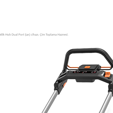
tlik Hızlı Dual Port Şarj cihazı, Çim Toplama Haznesi.