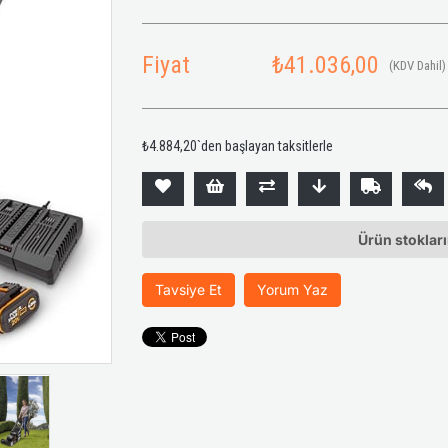
Fiyat
₺41.036,00
(KDV Dahil)
₺4.884,20
`den başlayan taksitlerle
Ürün stoklar
Tavsiye Et
Yorum Yaz