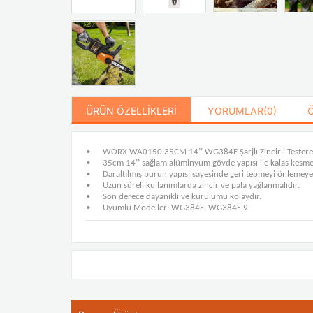
ÜRÜN ÖZELLIKLERI
YORUMLAR
(0)
•
WORX WA0150 35CM 14’’ WG384E Şarjlı Zincirli Testere 
•
35cm 14’’ sağlam alüminyum gövde yapısı ile kalas kesme,
•
Daraltılmış burun yapısı sayesinde geri tepmeyi önlemeye
•
Uzun süreli kullanımlarda zincir ve pala yağlanmalıdır.
•
Son derece dayanıklı ve kurulumu kolaydır.
•
Uyumlu Modeller: WG384E, WG384E.9