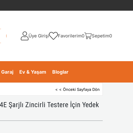
Üye Girişi
Favorilerim
0
Sepetim
0
 Garaj
Ev & Yaşam
Bloglar
< < Önceki Sayfaya Dön
arjlı Zincirli Testere İçin Yedek