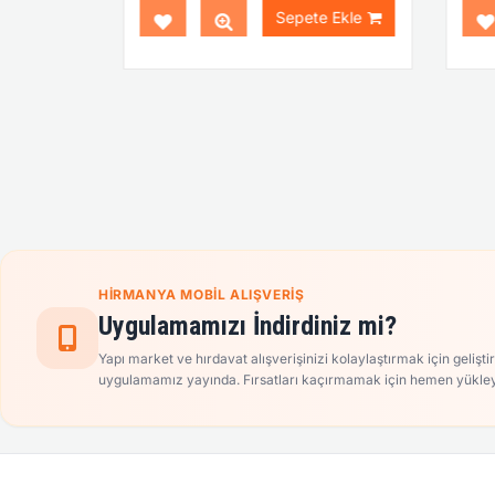
Ekle
Sepete Ekle
HIRMANYA MOBIL ALIŞVERIŞ
Uygulamamızı İndirdiniz mi?
Yapı market ve hırdavat alışverişinizi kolaylaştırmak için gelişti
uygulamamız yayında. Fırsatları kaçırmamak için hemen yükley