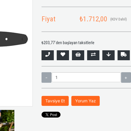
Fiyat
₺1.712,00
(KDV Dahil)
₺203,77
`den başlayan taksitlerle
Tavsiye Et
Yorum Yaz