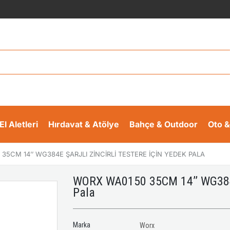
El Aletleri
Hırdavat & Atölye
Bahçe & Outdoor
Oto &
35CM 14’’ WG384E ŞARJLI ZINCIRLI TESTERE İÇIN YEDEK PALA
WORX WA0150 35CM 14’’ WG384E Ş
Pala
Marka
Worx