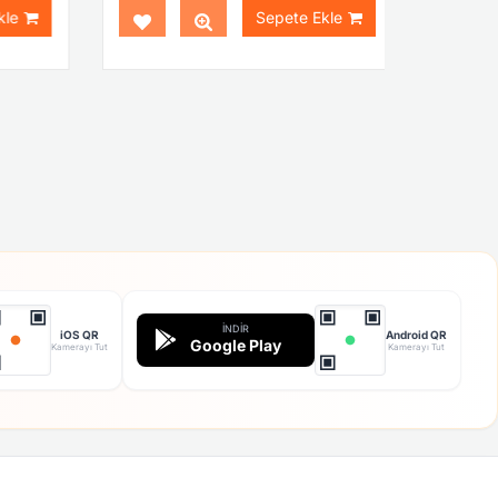
le
Sepete Ekle
İNDIR
iOS QR
Android QR
Google Play
Kamerayı Tut
Kamerayı Tut