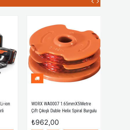
-ion
WORX WA0007 1.65mmX5Metre
i
Çift Çıkışlı Duble Helix Spiral Burgulu
Yedek Misina
₺962,00