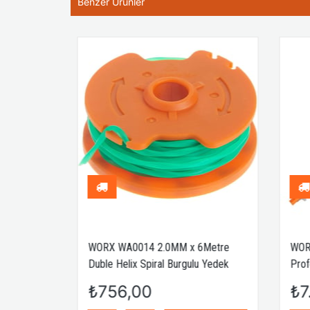
Benzer Ürünler
Biçme
WORX WA0014 2.0MM x 6Metre
WORX
Duble Helix Spiral Burgulu Yedek
Profe
Misina
₺756,00
₺7.