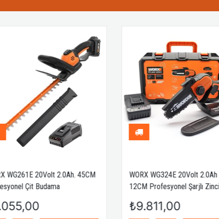
 WG261E 20Volt 2.0Ah. 45CM
WORX WG324E 20Volt 2.0Ah Li
syonel Çit Budama
12CM Profesyonel Şarjlı Zincirl
Testere
055,00
₺9.811,00