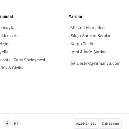
rumsal
Yardım
nasayfa
Müşteri Hizmetleri
akkımızda
Sıkça Sorulan Sorular
etişim
Kargo Takibi
yelik
İptal & İade Şartları
esafeli Satış Sözleşmesi
destek@hirmanya.com
VKK & Gizlilik
256-Bit SSL
3D Secure