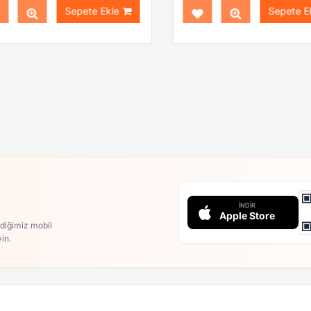
Sepete Ekle
Sepete Ek
İNDIR
Apple Store
rdiğimiz mobil
in.