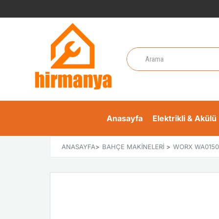
Anasayfa
Elektrikli & Akülü 
ANASAYFA
>
BAHÇE MAKINELERI
>
WORX WA0150 