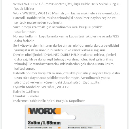
·
WORX WA0007 1.65mmX5Metre Çift Çıkışlı Duble Helix Spiral Burgulu
Yedek Misina
·
Worx WG183E, WG119E Misinalı çim biçme makineleri ile uyumludur.
·
Patentli Double Helix, misina teknolojisi Kopolimer naylon reçine ve
sentetik malzemeden yapılmıştır.
·
Sürtünmeyi azaltmak için aerodinamik oval burgulu şekilde
tasarlanmıştır.
·
Normal kullanım koşullarında kesme kapasitesi rakiplerine oranla %25
daha fazladır.
·
Sert yüzeylerde misinanın darbe alması gibi durumlarda darbe etkisini
yumuşatarak misinanın bükülebilir ve esnek kalması sağlanır.
·
Devrim niteliğindeki DNALINE2 DUBLE HELIX makaralı misina, çimleri
daha sağlıklı ve daha yeşil tutmaya yardımcı olur, özel geliştirilmiş
teknoloji ile standart yuvarlak misinalardan çok daha üstün kesim
kalitesi sunar.
·
Patentli polimer karışımlı misina, özellikle pürüzlü yüzeylere karşı daha
uzun süre dayanacak şekilde tasarlanmıştır. Aerodinamik yapısı
gürültüyü ve kesim yüzeyindeki dalgalı görüntüyü azaltır.
·
Uyumlu Modeller: WG183E, WG119E
·
Kalınlık: 1.65mm
·
Uzunluk: 5 metre
·
Malzeme: Duble Helix Spiral Burgulu Kopolimer