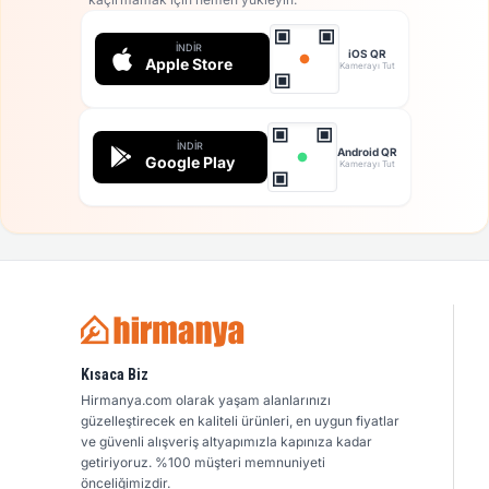
İNDIR
iOS QR
Apple Store
Kamerayı Tut
İNDIR
Android QR
Google Play
Kamerayı Tut
Kısaca Biz
Hirmanya.com olarak yaşam alanlarınızı
güzelleştirecek en kaliteli ürünleri, en uygun fiyatlar
ve güvenli alışveriş altyapımızla kapınıza kadar
getiriyoruz. %100 müşteri memnuniyeti
önceliğimizdir.