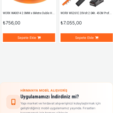
WORX WA0014 2.0MM x 6Metre Duble Helix Spiral Burgulu Yedek Misina
WORX WG261E 20Volt 2.0Ah. 45CM Profesyonel Çit Budama
₺7.055,00
₺9.811,00
Sepete Ekle
Sepete Ekl
HIRMANYA MOBIL ALIŞVERIŞ
Uygulamamızı İndirdiniz mi?
Yapı market ve hırdavat alışverişinizi kolaylaştırmak için
geliştirdiğimiz mobil uygulamamız yayında. Fırsatları
kaçırmamak için hemen yükleyin.