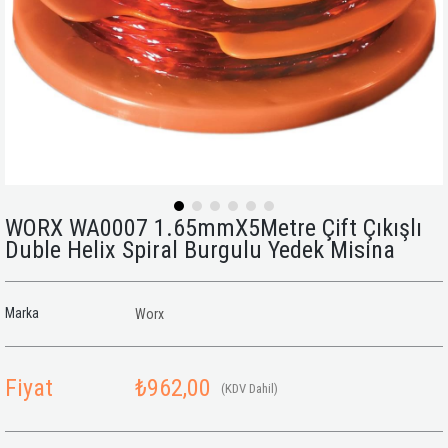
WORX WA0007 1.65mmX5Metre Çift Çıkışlı
Duble Helix Spiral Burgulu Yedek Misina
Marka
Worx
Fiyat
₺962,00
(KDV Dahil)