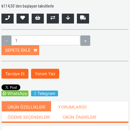
₺114,50
`den başlayan taksitlerle
Tavsiye Et
Yorum Yaz
WhatsApp
Telegram
ÜRÜN ÖZELLIKLERI
YORUMLAR
(0)
ÖDEME SEÇENEKLERI
ÜRÜN ÖNERILERI