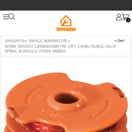
0
ANASAYFA
>
BAHÇE MAKINELERI
>
WORX WA0007 1.65MMX5METRE ÇIFT ÇIKIŞLI DUBLE HELIX
SPIRAL BURGULU YEDEK MISINA