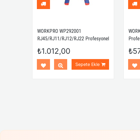
 1 Çok
WORKPRO WP292001
WORK
nse Seti
RJ45/RJ11/RJ12/RJ22 Profesyonel
Profe
Konnektör Sıkma Pensesi
₺1.012,00
₺5
Ekle
Sepete Ekle