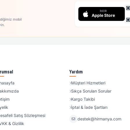
İNDIR
Apple Store
rdiğimiz mobil
in.
rumsal
Yardım
nasayfa
Müşteri Hizmetleri
akkımızda
Sıkça Sorulan Sorular
etişim
Kargo Takibi
yelik
İptal & İade Şartları
esafeli Satış Sözleşmesi
destek@hirmanya.com
VKK & Gizlilik