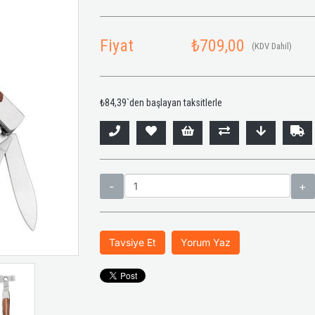
Fiyat
₺709,00
(KDV Dahil)
₺84,39
`den başlayan taksitlerle
Tavsiye Et
Yorum Yaz