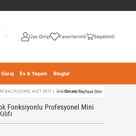
Üye Girişi
Favorilerim
0
Sepetim
0
 Garaj
Ev & Yaşam
Bloglar
BALTA/ÇEKIÇ ALET SETI + TAŞIMA KILIFI
< < Önceki Sayfaya Dön
 Fonksiyonlu Profesyonel Mini
ılıfı