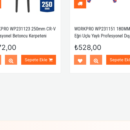
PRO WP231123 250mm CR-V
WORKPRO WP231151 180MM
syonel Betoncu Kerpeteni
Eğri Uçlu Yaylı Profesyonel Dış
Segman Pensesi
72,00
₺528,00
Sepete Ekle
Sepete Ek