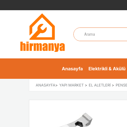
Anasayfa
Elektrikli & Akülü 
ANASAYFA
>
YAPI MARKET
>
EL ALETLERI
>
PENS