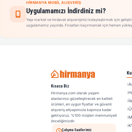
HIRMANYA MOBIL ALIŞVERIŞ
Uygulamamızı İndirdiniz mi?
Yapı market ve hırdavat alışverişinizi kolaylaştırmak için gelişti
uygulamamız yayında. Fırsatları kaçırmamak için hemen yükley
Ku
A
Kısaca Biz
H
Hirmanya.com olarak yaşam
alanlarınızı güzelleştirecek en kaliteli
İl
ürünleri, en uygun fiyatlar ve güvenli
Ü
alışveriş altyapımızla kapınıza kadar
getiriyoruz. %100 müşteri memnuniyeti
M
önceliğimizdir.
K
Çalışma Saatlerimiz