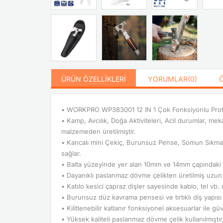
ÜRÜN ÖZELLIKLERI
YORUMLAR
(0)
• WORKPRO WP383001 12 IN 1 Çok Fonksiyonlu Profesy
• Kamp, Avcılık, Doğa Aktiviteleri, Acil durumlar, me
malzemeden üretilmiştir.
• Kancalı mini Çekiç, Burunsuz Pense, Somun Sıkma, Bı
sağlar.
• Balta yüzeyinde yer alan 10mm ve 14mm çapındaki Som
• Dayanıklı paslanmaz dövme çelikten üretilmiş uzun
• Kablo kesici çapraz dişler sayesinde kablo, tel vb.
• Burunsuz düz kavrama pensesi ve tırtıklı diş yapıs
• Kilitlenebilir katlanır fonksiyonel aksesuarlar ile gü
• Yüksek kaliteli paslanmaz dövme çelik kullanılmıştır