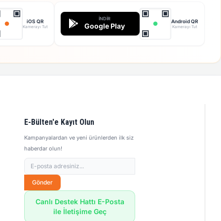
İNDIR
iOS QR
Android QR
Google Play
Kamerayı Tut
Kamerayı Tut
E-Bülten'e Kayıt Olun
Kampanyalardan ve yeni ürünlerden ilk siz
haberdar olun!
Gönder
Canlı Destek Hattı E-Posta
ile İletişime Geç