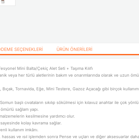
ÖDEME SEÇENEKLERI
ÜRÜN ÖNERILERI
onel Mini Balta/Çekiç Alet Seti + Taşıma Kılıfı
kanik veya her türlü aletlerinin bakım ve onarımlarında olarak ve uzun öm
çak, Tornavida, Eğe, Mini Testere, Gazoz Açacağı gibi birçok kullanım ala
un başlı cıvataların sıkılıp sökülmesi için kılavuz anahtar ile çok yönlü
 ömürlü sağlam yapı.
 malzemelerin kesilmesine yardımcı olur.
ı sayesinde kolay kavrama sağlar.
venli kullanım imkânı.
, hassas ve ısıl işlemden sonra Pense ve uçları ve diğer aksesuarlar daha s