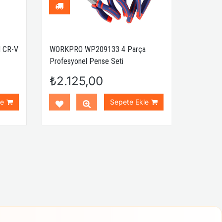
 CR-V
WORKPRO WP209133 4 Parça
Profesyonel Pense Seti
₺2.125,00
le
Sepete Ekle