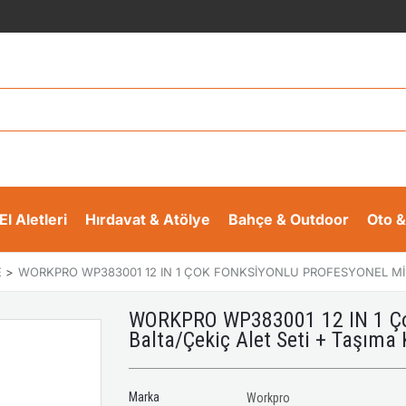
El Aletleri
Hırdavat & Atölye
Bahçe & Outdoor
Oto &
E
>
WORKPRO WP383001 12 IN 1 ÇOK FONKSIYONLU PROFESYONEL MINI 
WORKPRO WP383001 12 IN 1 Çok
Balta/Çekiç Alet Seti + Taşıma K
Marka
Workpro