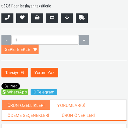
₺37,61
`den başlayan taksitlerle
Tavsiye Et
Yorum Yaz
WhatsApp
Telegram
ÜRÜN ÖZELLIKLERI
YORUMLAR
(0)
ÖDEME SEÇENEKLERI
ÜRÜN ÖNERILERI