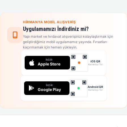
HIRMANYA MOBIL ALIŞVERIŞ
Uygulamamızı İndirdiniz mi?
Yapı market ve hırdavat alışverişinizi kolaylaştırmak için
geliştirdiğimiz mobil uygulamamız yayında. Fırsatları
kaçırmamak için hemen yükleyin.
İNDIR
iOS QR
Apple Store
Kamerayı Tut
İNDIR
Android QR
Google Play
Kamerayı Tut