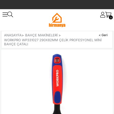
0
ANASAYFA
>
BAHÇE MAKINELERI
>
WORKPRO WP331027 290X82MM ÇELIK PROFESYONEL MINI
BAHÇE ÇATALI