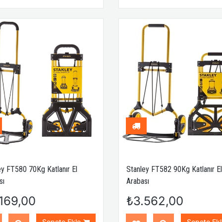
ey FT580 70Kg Katlanır El
Stanley FT582 90Kg Katlanır El
sı
Arabası
169,00
₺3.562,00
Sepete Ekle
Sepete Ekl