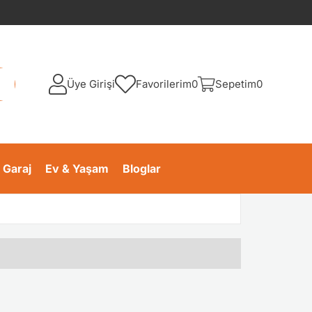
Üye Girişi
Favorilerim
0
Sepetim
0
 Garaj
Ev & Yaşam
Bloglar