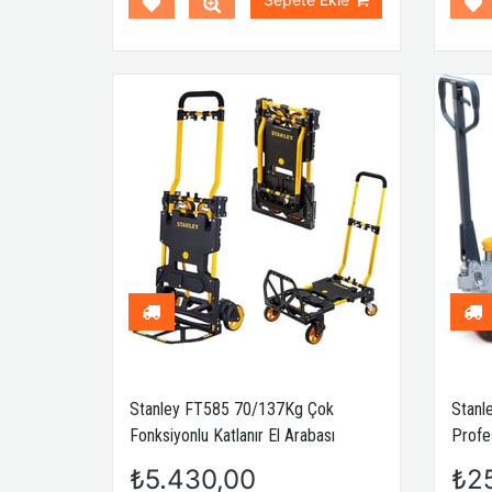
Stanley FT585 70/137Kg Çok
Stanl
Fonksiyonlu Katlanır El Arabası
Profe
₺5.430,00
₺2