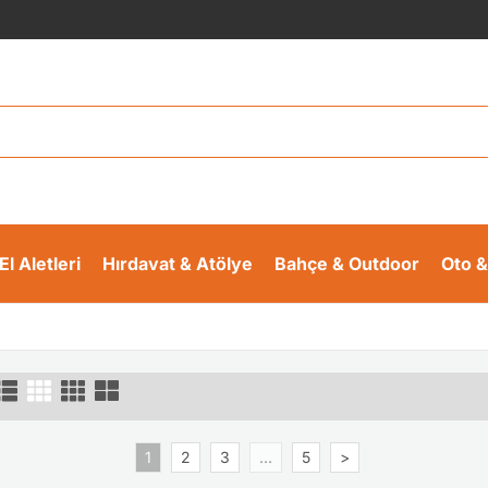
El Aletleri
Hırdavat & Atölye
Bahçe & Outdoor
Oto &
1
2
3
...
5
>