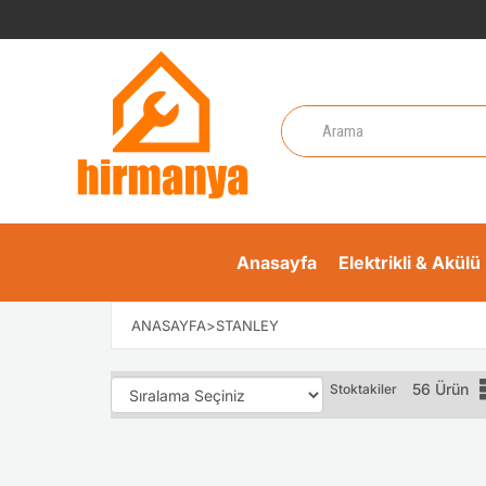
Anasayfa
Elektrikli & Akülü 
ANASAYFA
>
STANLEY
56 Ürün
Stoktakiler