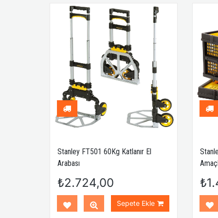
Stanley FT501 60Kg Katlanır El
Stanl
Arabası
Amaçl
₺2.724,00
₺1.
Sepete Ekle