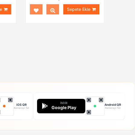
e
Sepete Ekle
İNDIR
iOS QR
Android QR
Google Play
Kamerayı Tut
Kamerayı Tut