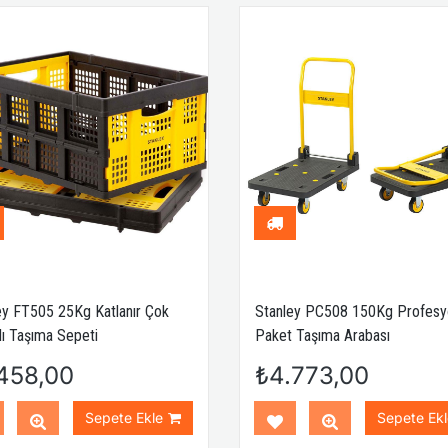
ey FT505 25Kg Katlanır Çok
Stanley PC508 150Kg Profesy
ı Taşıma Sepeti
Paket Taşıma Arabası
458,00
₺4.773,00
Sepete Ekle
Sepete Ekl