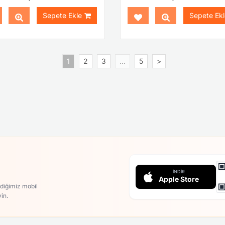
Sepete Ekle
Sepete Ekl
1
2
3
...
5
>
İNDIR
Apple Store
rdiğimiz mobil
in.