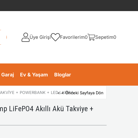
Üye Girişi
Favorilerim
0
Sepetim
0
 Garaj
Ev & Yaşam
Bloglar
 TAKVIYE + POWERBANK + LED LAMBA
< < Önceki Sayfaya Dön
 LiFePO4 Akıllı Akü Takviye +