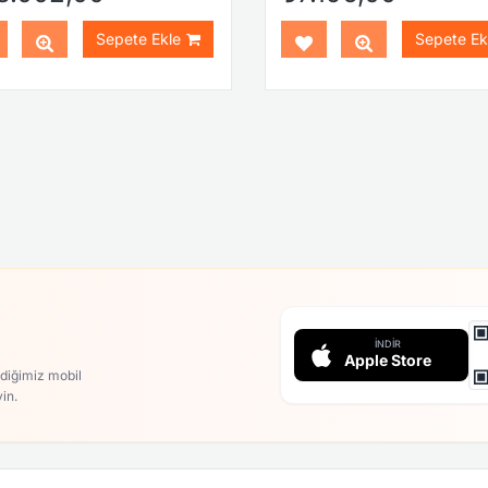
Sepete Ekle
Sepete Ek
İNDIR
Apple Store
rdiğimiz mobil
in.