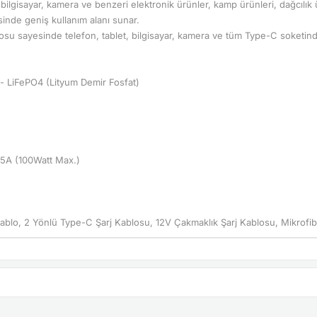
 bilgisayar, kamera ve benzeri elektronik ürünler, kamp ürünleri, dağcılık ü
nde geniş kullanım alanı sunar.
osu sayesinde telefon, tablet, bilgisayar, kamera ve tüm Type-C soketinde
h- LiFePO4 (Lityum Demir Fosfat)
/5A (100Watt Max.)
blo, 2 Yönlü Type-C Şarj Kablosu, 12V Çakmaklık Şarj Kablosu, Mikrofibe