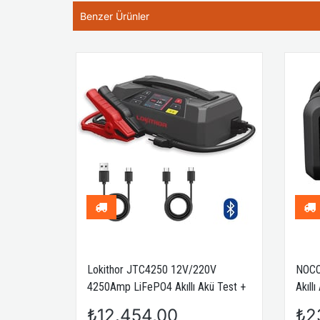
Benzer Ürünler
3000Amp
Lokithor JTC4250 12V/220V
NOCO
e +
4250Amp LiFePO4 Akıllı Akü Test +
Akıll
Akü Takviye + Akü Şarj Cihazı
Powe
₺12.454,00
₺2