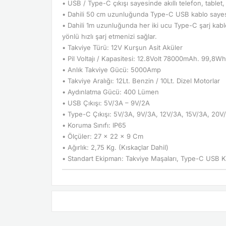
• USB / Type-C çıkışı sayesinde akıllı telefon, tablet,
• Dahili 50 cm uzunluğunda Type-C USB kablo sayesi
• Dahili 1m uzunluğunda her iki ucu Type-C şarj kabl
yönlü hızlı şarj etmenizi sağlar.
• Takviye Türü: 12V Kurşun Asit Aküler
• Pil Voltajı / Kapasitesi: 12.8Volt 78000mAh. 99,8W
• Anlık Takviye Gücü: 5000Amp
• Takviye Aralığı: 12Lt. Benzin / 10Lt. Dizel Motorlar
• Aydınlatma Gücü: 400 Lümen
• USB Çıkışı: 5V/3A – 9V/2A
• Type-C Çıkışı: 5V/3A, 9V/3A, 12V/3A, 15V/3A, 20V
• Koruma Sınıfı: IP65
• Ölçüler: 27 x 22 x 9 Cm
• Ağırlık: 2,75 Kg. (Kıskaçlar Dahil)
• Standart Ekipman: Takviye Maşaları, Type-C USB Ka