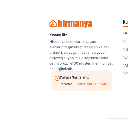
Ku
A
Kısaca Biz
H
Hirmanya.com olarak yaşam
alanlarınızı güzelleştirecek en kaliteli
İl
ürünleri, en uygun fiyatlar ve güvenli
Ü
alışveriş altyapımızla kapınıza kadar
getiriyoruz. %100 müşteri memnuniyeti
M
önceliğimizdir.
K
Çalışma Saatlerimiz
09:00 - 16:00
Pazartesi - Cuma