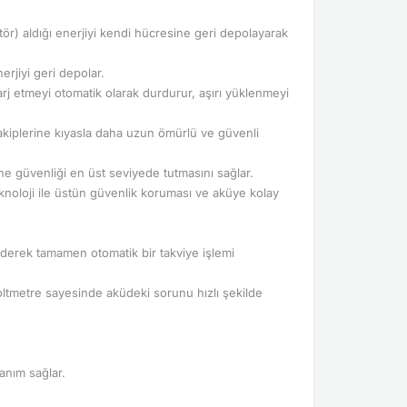
tör) aldığı enerjiyi kendi hücresine geri depolayarak
erjiyi geri depolar.
arj etmeyi otomatik olarak durdurur, aşırı yüklenmeyi
e rakiplerine kıyasla daha uzun ömürlü ve güvenli
ine güvenliği en üst seviyede tutmasını sağlar.
knoloji ile üstün güvenlik koruması ve aküye kolay
ederek tamamen otomatik bir takviye işlemi
 voltmetre sayesinde aküdeki sorunu hızlı şekilde
anım sağlar.