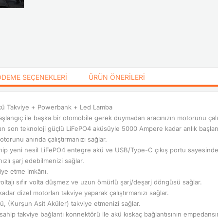
ÖDEME SEÇENEKLERI
ÜRÜN ÖNERILERI
Akü Takviye + Powerbank + Led Lamba
şlangıç ile başka bir otomobile gerek duymadan aracınızın motorunu çalışt
an son teknoloji güçlü LiFePO4 aküsüyle 5000 Ampere kadar anlık başlan
torunu anında çalıştırmanızı sağlar.
ip yeni nesil LiFePO4 entegre akü ve USB/Type-C çıkış portu sayesinde c
ızlı şarj edebilmenizi sağlar.
iye etme imkânı.
oltajı sıfır volta düşmez ve uzun ömürlü şarj/deşarj döngüsü sağlar.
kadar dizel motorları takviye yaparak çalıştırmanızı sağlar.
 (Kurşun Asit Aküler) takviye etmenizi sağlar.
ip takviye bağlantı konnektörü ile akü kıskaç bağlantısının empedansını