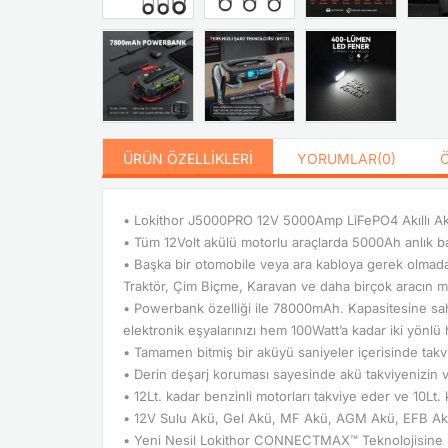
ÜRÜN ÖZELLIKLERI
YORUMLAR
(0)
• Lokithor J5000PRO 12V 5000Amp LiFePO4 Akıllı 
• Tüm 12Volt akülü motorlu araçlarda 5000Ah anlık ba
• Başka bir otomobile veya ara kabloya gerek olmad
Traktör, Çim Biçme, Karavan ve daha birçok aracın mo
• Powerbank özelliği ile 78000mAh. Kapasitesine sah
elektronik eşyalarınızı hem 100Watt’a kadar iki yönlü h
• Tamamen bitmiş bir aküyü saniyeler içerisinde takv
• Derin deşarj koruması sayesinde akü takviyenizin v
• 12Lt. kadar benzinli motorları takviye eder ve 10Lt. 
• 12V Sulu Akü, Gel Akü, MF Akü, AGM Akü, EFB Akü,
• Yeni Nesil Lokithor CONNECTMAX™ Teknolojisine sah