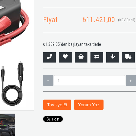
Fiyat
₺11.421,00
(KDV Dahil)
₺1.359,35
`den başlayan taksitlerle
Tavsiye Et
Yorum Yaz