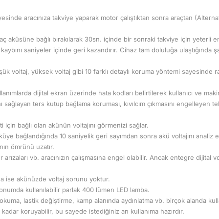
yesinde aracınıza takviye yaparak motor çalıştıktan sonra araçtan (Alterna
ç aküsüne bağlı bırakılarak 30sn. içinde bir sonraki takviye için yeterli en
 kaybını saniyeler içinde geri kazandırır. Cihaz tam doluluğa ulaştığında ş
, düşük voltaj, yüksek voltaj gibi 10 farklı detaylı koruma yöntemi sayesind
lanımlarda dijital ekran üzerinde hata kodları belirtilerek kullanıcı ve mak
nı sağlayan ters kutup bağlama koruması, kıvılcım çıkmasını engelleyen te
i için bağlı olan akünün voltajını görmenizi sağlar.
küye bağlandığında 10 saniyelik geri sayımdan sonra akü voltajını analiz 
nın ömrünü uzatır.
r arızaları vb. aracınızın çalışmasına engel olabilir. Ancak entegre dijital
da ise akünüzde voltaj sorunu yoktur.
konumda kullanılabilir parlak 400 lümen LED lamba.
okuma, lastik değiştirme, kamp alanında aydınlatma vb. birçok alanda kull
 kadar koruyabilir, bu sayede istediğiniz an kullanıma hazırdır.