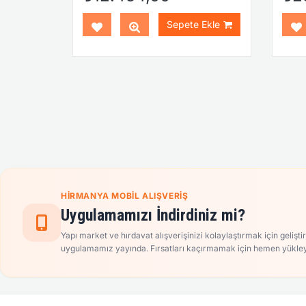
Ekle
Sepete Ekle
HIRMANYA MOBIL ALIŞVERIŞ
Uygulamamızı İndirdiniz mi?
Yapı market ve hırdavat alışverişinizi kolaylaştırmak için gelişti
uygulamamız yayında. Fırsatları kaçırmamak için hemen yükley