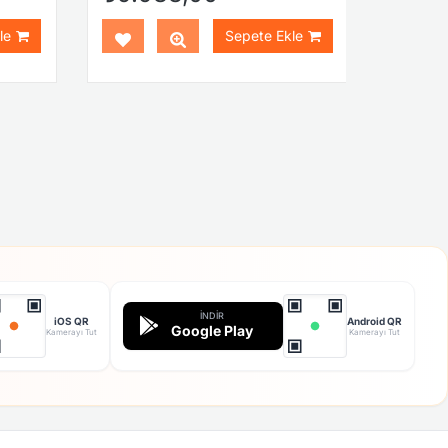
le
Sepete Ekle
İNDIR
iOS QR
Android QR
Google Play
Kamerayı Tut
Kamerayı Tut