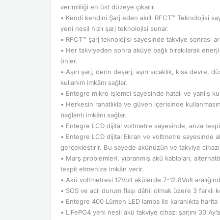
verimliliği en üst düzeye çıkarır.
• Kendi kendini Şarj eden akıllı RFCT™ Teknolojisi sa
yeni nesil hızlı şarj teknolojisi sunar.
• RFCT™ şarj teknolojisi sayesinde takviye sonrası ara
• Her takviyeden sonra aküye bağlı bırakılarak enerji
önler.
• Aşırı şarj, derin deşarj, aşırı sıcaklık, kısa devre
kullanım imkânı sağlar.
• Entegre mikro işlemci sayesinde hatalı ve yanlış kul
• Herkesin rahatlıkla ve güven içerisinde kullanması
bağlantı imkânı sağlar.
• Entegre LCD dijital voltmetre sayesinde, arıza tespit
• Entegre LCD dijital Ekran ve voltmetre sayesinde a
gerçekleştirir. Bu sayede akünüzün ve takviye cihazı
• Marş problemleri, yıpranmış akü kabloları, alternatö
tespit etmenize imkân verir.
• Akü voltmetresi 12Volt akülerde 7-12.8Volt aralığın
• SOS ve acil durum flaşı dâhil olmak üzere 3 farklı 
• Entegre 400 Lümen LED lamba ile karanlıkta harita 
• LiFePO4 yeni nesil akü takviye cihazı şarjını 30 Ay’a