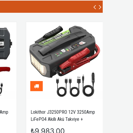
0Amp
Lokithor J3250PRO 12V 3250Amp
LiFePO4 Akıllı Akü Takviye +
Powerbank + Led Lamba
₺9.983,00