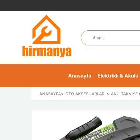
Anasayfa
Elektrikli & Akülü 
ANASAYFA
>
OTO AKSESUARLARI
>
AKÜ TAKVIYE 