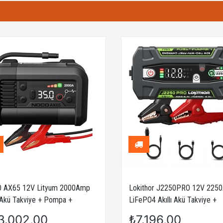
 AX65 12V Lityum 2000Amp
Lokithor J2250PRO 12V 225
ı Akü Takviye + Pompa +
LiFePO4 Akıllı Akü Takviye +
rbank + Led Lamba
Powerbank + Led Lamba
3.002,00
₺7.196,00