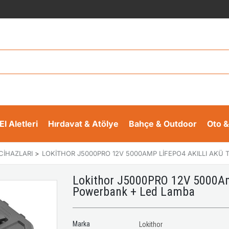
El Aletleri
Hırdavat & Atölye
Bahçe & Outdoor
Oto &
CIHAZLARI
>
LOKITHOR J5000PRO 12V 5000AMP LIFEPO4 AKILLI AKÜ
Lokithor J5000PRO 12V 5000Amp
Powerbank + Led Lamba
Marka
Lokithor