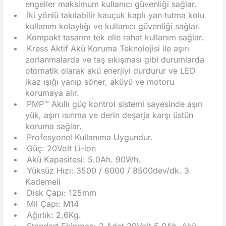
engeller maksimum kullanıcı güvenliği sağlar.
•
İki yönlü takılabilir kauçuk kaplı yan tutma kolu
kullanım kolaylığı ve kullanıcı güvenliği sağlar.
•
Kompakt tasarım tek elle rahat kullanım sağlar.
•
Kress Aktif Akü Koruma Teknolojisi ile aşırı
zorlanmalarda ve taş sıkışması gibi durumlarda
otomatik olarak akü enerjiyi durdurur ve LED
ikaz ışığı yanıp söner, aküyü ve motoru
korumaya alır.
•
PMP™ Akıllı güç kontrol sistemi sayesinde aşırı
yük, aşırı ısınma ve derin deşarja karşı üstün
koruma sağlar.
•
Profesyonel Kullanıma Uygundur.
•
Güç: 20Volt Li-ion
•
Akü Kapasitesi: 5.0Ah. 90Wh.
•
Yüksüz Hızı: 3500 / 6000 / 8500dev/dk. 3
Kademeli
•
Disk Çapı: 125mm
•
Mil Çapı: M14
•
Ağırlık: 2,6Kg.