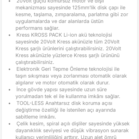
•
20Volt güçlü kömürsüz motor ve dişli
mekanizması sayesinde 125mm’lik disk çapı ile
kesme, taşlama, zımparalama, parlatma gibi zor
uygulamalarda ve dar alanlarda üstün
performans sağlar.
•
Kress KROSS PACK Li-ion akü teknolojisi
sayesinde 20Volt Kress akünüzle tüm 20Volt
Kress şarjlı ürünlerini çalıştırabilirsiniz. 20Volt
Kress akünüzle yüzlerce Kress şarjlı ürününü
çalıştırabilirsiniz.
•
Elektronik Geri Tepme Önleme teknolojisi ile
taşın sıkışması veya zorlanması otomatik olarak
algılanır ve motor otomatik olarak durur.
•
İnce gövde yapısı sayesinde uzun süre
yorulmadan tek el ile kullanma imkânı sağlar.
•
TOOL-LESS Anahtarsız disk koruma açısı
değiştirme özelliği ile istenilen açı ayarında
sabitleme imkânı.
•
Çelik kesim, spiral açılı dişliler sayesinde yüksek
dayanıklılık seviyesi ve düşük vibrasyon sunarak
kullanıcı verimliliğini arttırır. Uzun alet ömrü