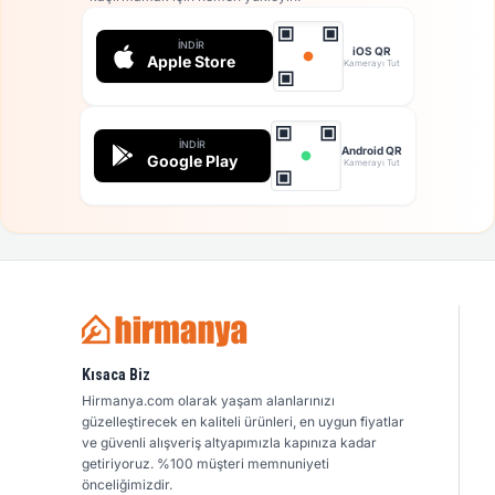
İNDIR
iOS QR
Apple Store
Kamerayı Tut
İNDIR
Android QR
Google Play
Kamerayı Tut
Kısaca Biz
Hirmanya.com olarak yaşam alanlarınızı
güzelleştirecek en kaliteli ürünleri, en uygun fiyatlar
ve güvenli alışveriş altyapımızla kapınıza kadar
getiriyoruz. %100 müşteri memnuniyeti
önceliğimizdir.