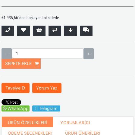
₺1.935,66
`den başlayan taksitlerle
Tavsiye Et
Yorum Yaz
WhatsApp
Telegram
ÜRÜN ÖZELLIKLERI
YORUMLAR
(0)
ÖDEME SEÇENEKLERI
ÜRÜN ÖNERILERI