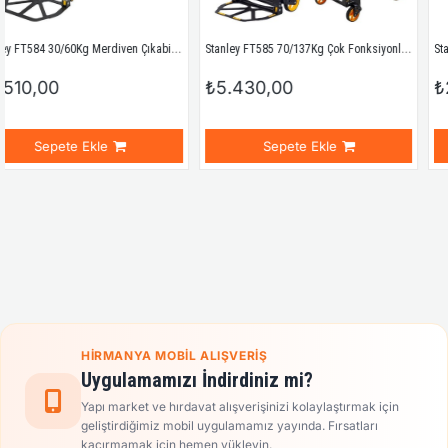
Stanley FT584 30/60Kg Merdiven Çıkabilen Katlanır El Arabası
Stanley FT585 70/137Kg Çok Fonksiyonlu Katlanır El Arabası
₺5.430,00
₺25.364,00
e
Sepete Ekle
Sepete Ek
HIRMANYA MOBIL ALIŞVERIŞ
Uygulamamızı İndirdiniz mi?
Yapı market ve hırdavat alışverişinizi kolaylaştırmak için
geliştirdiğimiz mobil uygulamamız yayında. Fırsatları
kaçırmamak için hemen yükleyin.