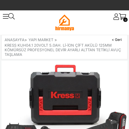
0
ANASAYFA
>
YAPI MARKET
>
KRESS KUH04.1 20VOLT 5.0AH. LI-ION ÇIFT AKÜLÜ 125MM
KÖMÜRSÜZ PROFESYONEL DEVIR AYARLI ALTTAN TETIKLI AVUÇ
TAŞLAMA