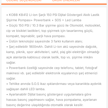
• KOBB KB412 Li-ion Şarjlı 150 PSI Dijital Göstergeli Akıllı Lastik
Şişirme Pompası+ Powerbank + SOS + Led Lamba
• Güçlü 150 PSI / 10.3 Bar şişirme gücü ile Otomobil, motosiklet,
cip ve bisiklet lastikleri, top şişirmek için tasarlanmış güçlü,
kompakt, taşınabilir, şarjlı hava pompası.
• Üstün teknolojisi sayesinde 3 farklı kullanım alanı;
• Şarj edilebilir 1800mAh. Dahili Li-ion akü sayesinde dağcılık,
kamp, piknik, spor aktiviteleri, sahil, plaj gibi elektriğin olmadığı
açık alanlarda kablosuz olarak lastik, top vs. şişirme imkânı
sağlar.
• Powerbank özelliği sayesinde cep telefonu, tablet, fotoğraf
makinesi vb. şarj edilebilir elektronik eşyalarınızı şarj etmenizi
sağlar.
• Tehlike anında S.O.S ikaz ışıklandırması veya karanlıkta aydınlık
sağlayan dahili LED lamba.
• Ayarlanabilir Dijital basınç göstergesi uygulamalara göre
hassas basınç yapılmasını sağlar, hava pompalama, ayarlanan
basınç değerine ulaşıldığında otomatik olarak kesilir.