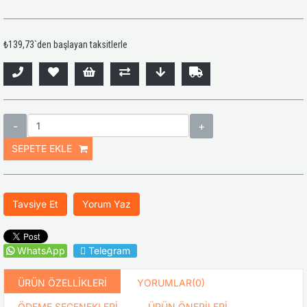
₺139,73
`den başlayan taksitlerle
Tavsiye Et
Yorum Yaz
WhatsApp
Telegram
ÜRÜN ÖZELLIKLERI
YORUMLAR
(0)
ÖDEME SEÇENEKLERI
ÜRÜN ÖNERILERI