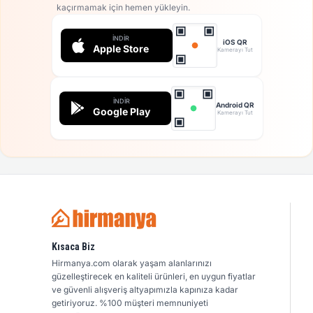
kaçırmamak için hemen yükleyin.
İNDIR
iOS QR
Apple Store
Kamerayı Tut
İNDIR
Android QR
Google Play
Kamerayı Tut
Kısaca Biz
Hirmanya.com olarak yaşam alanlarınızı
güzelleştirecek en kaliteli ürünleri, en uygun fiyatlar
ve güvenli alışveriş altyapımızla kapınıza kadar
getiriyoruz. %100 müşteri memnuniyeti