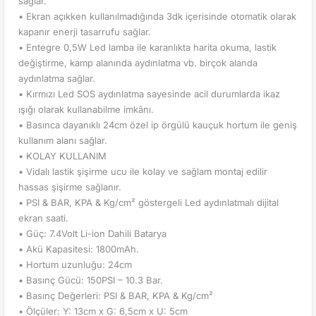
sağlar.
• Ekran açıkken kullanılmadığında 3dk içerisinde otomatik olarak
kapanır enerji tasarrufu sağlar.
• Entegre 0,5W Led lamba ile karanlıkta harita okuma, lastik
değiştirme, kamp alanında aydınlatma vb. birçok alanda
aydınlatma sağlar.
• Kırmızı Led SOS aydınlatma sayesinde acil durumlarda ikaz
ışığı olarak kullanabilme imkânı.
• Basınca dayanıklı 24cm özel ip örgülü kauçuk hortum ile geniş
kullanım alanı sağlar.
• KOLAY KULLANIM
• Vidalı lastik şişirme ucu ile kolay ve sağlam montaj edilir
hassas şişirme sağlanır.
• PSI & BAR, KPA & Kg/cm² göstergeli Led aydınlatmalı dijital
ekran saati.
• Güç: 7.4Volt Li-ion Dahili Batarya
• Akü Kapasitesi: 1800mAh.
• Hortum uzunluğu: 24cm
• Basınç Gücü: 150PSI – 10.3 Bar.
• Basınç Değerleri: PSI & BAR, KPA & Kg/cm²
• Ölçüler: Y: 13cm x G: 6,5cm x U: 5cm