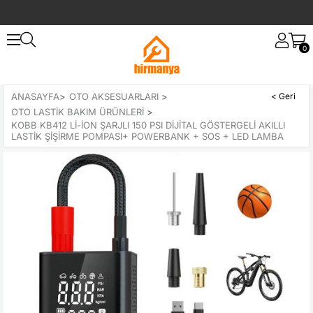
0
ANASAYFA
>
OTO AKSESUARLARI
>
OTO LASTIK BAKIM ÜRÜNLERI
>
KOBB KB412 LI-ION ŞARJLI 150 PSI DIJITAL GÖSTERGELI AKILLI
LASTIK ŞIŞIRME POMPASI+ POWERBANK + SOS + LED LAMBA