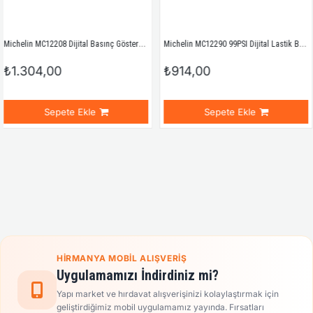
Michelin MC12208 Dijital Basınç Göstergeli Ayak Pompası
Michelin MC12290 99PSI Dijital Lastik Basınç Ölçer
0
₺914,00
₺1.242,
ete Ekle
Sepete Ekle
S
HIRMANYA MOBIL ALIŞVERIŞ
Uygulamamızı İndirdiniz mi?
Yapı market ve hırdavat alışverişinizi kolaylaştırmak için
geliştirdiğimiz mobil uygulamamız yayında. Fırsatları