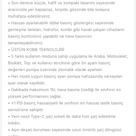
• Son derece küçük, hafif ve kompakt tasarımı sayesinde
aracınızda yer kaplamaz, torpido gözünde bile kolayca
muhafaza edebilirsiniz.
• Hassas ayarlanabilir dijital basınç göstergesi sayesinde
genleşme tankları, hidrofor, kombi gibi havalı çalışan cihazların
basınç kontrolünü yapabilir ve hava basıncını
tamamlayabilirsiniz.
• ÜSTÜN KOBB TEKNOLOJİSİ
• 5 farklı kullanım moduna sahip uygulama ile Araba, Motosiklet,
Bisiklet, Top ve kullanıcı tercihine göre ön ayarlı basınç
değerleri pompa üzerinde otomatik olarak ayarlıdır.
• Her moda uygun basınç ayarı pompa hafızasında varsayılan
ayar olarak kayıtlıdır.
• Dakikada maksimum 15L hava basma özelliği ile sınıfının en
yüksek performansını sağlar.
• ±1 PSI basınç hassasiyeti ile sınıfının en hassas lastik basınç
sensörüne sahiptir.
• Yeni nesil Type-C şarj soketi ile daha hızlı şarj edebilme
imkânı.
• Aşırı deşarj koruması sayesinde uzun ömürlü şarj döngüsü