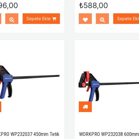
96,00
₺588,00
Sepete Ekle
Sepete Ekl
PRO WP232037 450mm Tetik
WORKPRO WP232038 600mm 