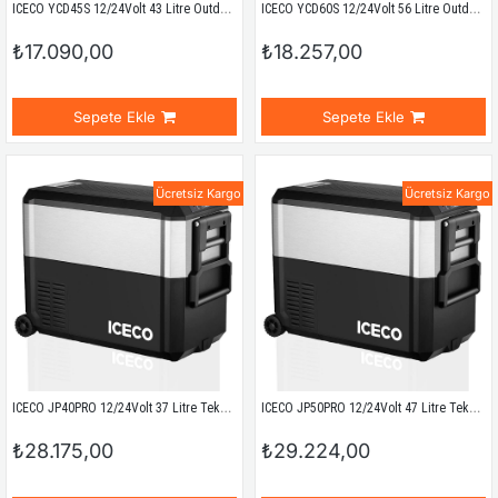
ICECO YCD45S 12/24Volt 43 Litre Outdoor Kompresörlü Oto Buzdolabı
ICECO YCD60S 12/24Volt 56 Litre Outdoor Kompresörlü Oto Buzdolabı
₺17.090,00
₺18.257,00
Sepete Ekle
Sepete Ekle
Ücretsiz Kargo
Ücretsiz Kargo
ICECO JP40PRO 12/24Volt 37 Litre Tekerlekli Outdoor Kompresörlü Oto Buzdolabı/Dondurucu
ICECO JP50PRO 12/24Volt 47 Litre Tekerlekli Outdoor Kompresörlü Oto Buzdolabı/Dondurucu
₺28.175,00
₺29.224,00