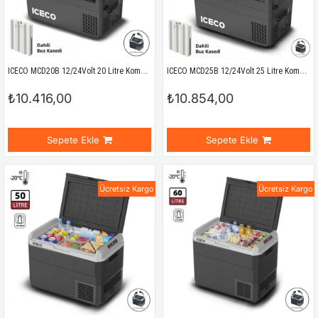
ICECO MCD20B 12/24Volt 20 Litre Kompresörlü Oto Buzdolabı/Dondurucu + Buz Kaseti
ICECO MCD25B 12/24Volt 25 Litre Kompresörlü Oto Buzdolabı/Dondurucu + Buz Kaseti
₺10.416,00
₺10.854,00
Sepete Ekle
Sepete Ekle
Ücretsiz Kargo
Ücretsiz Kargo