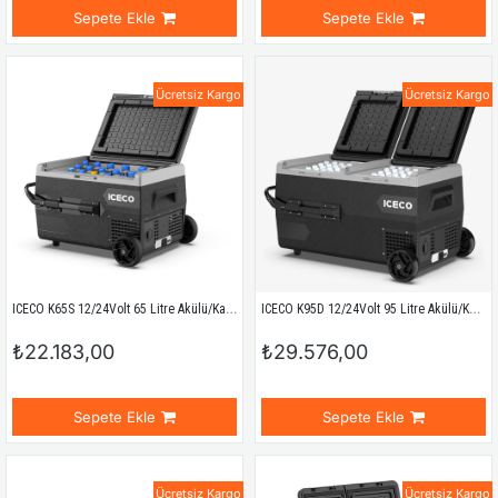
Sepete Ekle
Sepete Ekle
Ücretsiz Kargo
Ücretsiz Kargo
ICECO K65S 12/24Volt 65 Litre Akülü/Kablolu/ Kompresörlü Tekerlekli Outdoor Oto Buzdolabı/Dondurucu (Akü Dahil Değildir)
ICECO K95D 12/24Volt 95 Litre Akülü/Kablolu/ Çift Bölmeli Kompresörlü Tekerlekli Outdoor Oto Buzdolabı/Dondurucu (Akü Dahil Değildir)
₺22.183,00
₺29.576,00
Sepete Ekle
Sepete Ekle
Ücretsiz Kargo
Ücretsiz Kargo