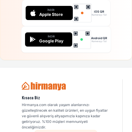
İNDIR
iOS QR
Apple Store
Kamerayı Tut
İNDIR
Android QR
Google Play
Kamerayı Tut
Kısaca Biz
Hirmanya.com olarak yaşam alanlarınızı
güzelleştirecek en kaliteli ürünleri, en uygun fiyatlar
ve güvenli alışveriş altyapımızla kapınıza kadar
getiriyoruz. %100 müşteri memnuniyeti
önceliğimizdir.