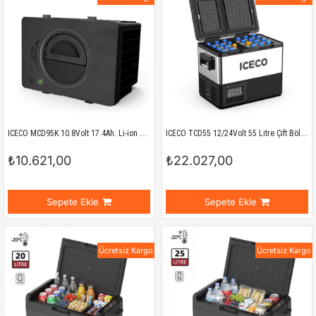
ICECO MCD95K 10.8Volt 17.4Ah. Li-ion Yedek Buzdolabı Aküsü
ICECO TCD55 12/24Volt 55 Litre Çift Bölmeli Outdoor Kompresörlü Oto Buzdolabı/Dondurucu
₺10.621,00
₺22.027,00
Sepete Ekle
Sepete Ekle
Ücretsiz Kargo
Ücretsiz Kargo