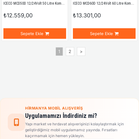
ICECO MCD50D 12/24Volt 50 Litre Kompresörlü Outdoor Oto Buzdolabı
ICECO MCD60D 12/24Volt 60 Litre Kompresörlü Outdoor Oto Buzdolabı
₺12.559,00
₺13.301,00
Sepete Ekle
Sepete Ekle
1
2
>
HIRMANYA MOBIL ALIŞVERIŞ
Uygulamamızı İndirdiniz mi?
Yapı market ve hırdavat alışverişinizi kolaylaştırmak için
geliştirdiğimiz mobil uygulamamız yayında. Fırsatları
kaçırmamak için hemen yükleyin.