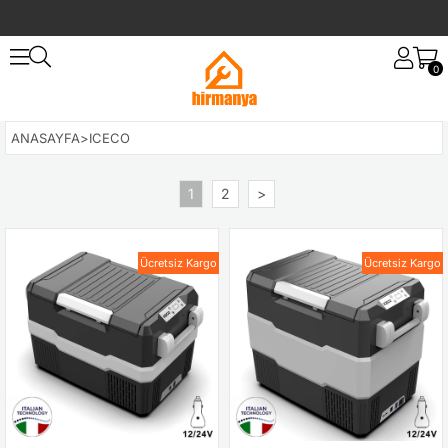
0
ANASAYFA
>
ICECO
1
2
>
Ücretsiz Kargo
Ücretsiz Kargo