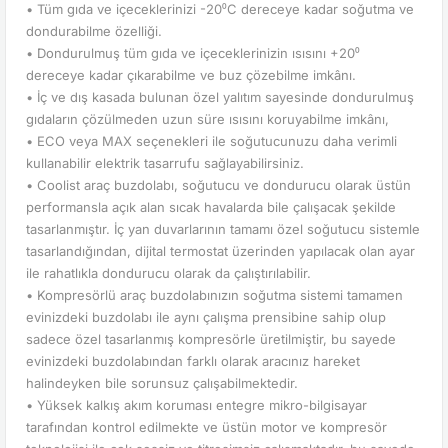
• Tüm gıda ve içeceklerinizi -20⁰C dereceye kadar soğutma ve
dondurabilme özelliği.
• Dondurulmuş tüm gıda ve içeceklerinizin ısısını +20⁰
dereceye kadar çıkarabilme ve buz çözebilme imkânı.
• İç ve dış kasada bulunan özel yalıtım sayesinde dondurulmuş
gıdaların çözülmeden uzun süre ısısını koruyabilme imkânı,
• ECO veya MAX seçenekleri ile soğutucunuzu daha verimli
kullanabilir elektrik tasarrufu sağlayabilirsiniz.
• Coolist araç buzdolabı, soğutucu ve dondurucu olarak üstün
performansla açık alan sıcak havalarda bile çalışacak şekilde
tasarlanmıştır. İç yan duvarlarının tamamı özel soğutucu sistemle
tasarlandığından, dijital termostat üzerinden yapılacak olan ayar
ile rahatlıkla dondurucu olarak da çalıştırılabilir.
• Kompresörlü araç buzdolabınızın soğutma sistemi tamamen
evinizdeki buzdolabı ile aynı çalışma prensibine sahip olup
sadece özel tasarlanmış kompresörle üretilmiştir, bu sayede
evinizdeki buzdolabından farklı olarak aracınız hareket
halindeyken bile sorunsuz çalışabilmektedir.
• Yüksek kalkış akım koruması entegre mikro-bilgisayar
tarafından kontrol edilmekte ve üstün motor ve kompresör