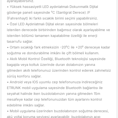
ayarlayabilirsiniz.
• Yüksek hassasiyetli LED aydınlatmalı Dokunmatik Dijital
gösterge paneli sayesinde ⁰C (Santigrat Derece) /F
(Fahrenhayt) iki farklı sıcaklık birimi seçimi yapabilirsiniz.
• Özel LED Aydınlatmalı Dijital ekran sayesinde bölmeleri
istenilen derecede birbirinden bağımsız olarak ayarlayabilme ve
istenilen bölümü tamamen kapatabilme özelliği ile enerji
tasarrufu sağlar.
• Ortam sıcaklığı fark etmeksizin -20⁰C ile +20⁰ dereceye kadar
soğutma ve dondurabilme imkânı ile çift bölmeli kullanım.
• Akıllı Mobil Kontrol Özelliği, Bluetooth teknolojisi sayesinde
bagajda veya koltuk üzerinde duran dolabınızın yanına
gitmeden akıllı telefonunuz üzerinden kontrol ederek zahmetsiz
sürüş konforu sağlar.
• Android veya IOS uyumlu cep telefonunuza indireceğiniz
ETRUNK mobil uygulama sayesinde Bluetooth bağlantısı ile
seyahat halinde iken buzdolabınızın yanına gitmeden 15m
mesafeye kadar cep telefonunuzdan tüm ayarlarını kontrol
edebilme imkânı sağlar.
• Mobil uygulama üzerinden buzdolabınızın soğutma derecesi,
akü voltaj koruma seviyesi ayarlayabilir, buzdolabınızı açıp