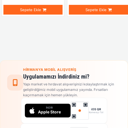
Sepete Ekle
Sepete Ekle
HIRMANYA MOBIL ALIŞVERIŞ
Uygulamamızı İndirdiniz mi?
Yapı market ve hırdavat alışverişinizi kolaylaştırmak için
geliştirdiğimiz mobil uygulamamız yayında. Fırsatları
kaçırmamak için hemen yükleyin.
İNDIR
iOS QR
Apple Store
Kamerayı Tut