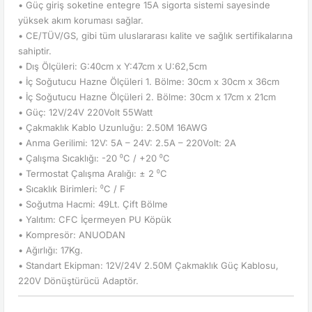
• Güç giriş soketine entegre 15A sigorta sistemi sayesinde
yüksek akım koruması sağlar.
• CE/TÜV/GS, gibi tüm uluslararası kalite ve sağlık sertifikalarına
sahiptir.
• Dış Ölçüleri: G:40cm x Y:47cm x U:62,5cm
• İç Soğutucu Hazne Ölçüleri 1. Bölme: 30cm x 30cm x 36cm
• İç Soğutucu Hazne Ölçüleri 2. Bölme: 30cm x 17cm x 21cm
• Güç: 12V/24V 220Volt 55Watt
• Çakmaklık Kablo Uzunluğu: 2.50M 16AWG
• Anma Gerilimi: 12V: 5A – 24V: 2.5A – 220Volt: 2A
• Çalışma Sıcaklığı: -20 ⁰C / +20 ⁰C
• Termostat Çalışma Aralığı: ± 2 ⁰C
• Sıcaklık Birimleri: ⁰C / F
• Soğutma Hacmi: 49Lt. Çift Bölme
• Yalıtım: CFC İçermeyen PU Köpük
• Kompresör: ANUODAN
• Ağırlığı: 17Kg.
• Standart Ekipman: 12V/24V 2.50M Çakmaklık Güç Kablosu,
220V Dönüştürücü Adaptör.