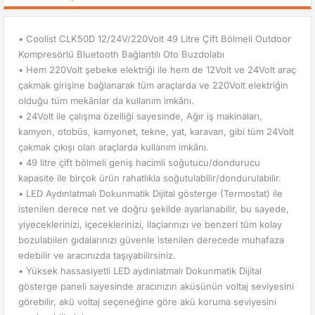
• Coolist CLK50D 12/24V/220Volt 49 Litre Çift Bölmeli Outdoor
Kompresörlü Bluetooth Bağlantılı Oto Buzdolabı
• Hem 220Volt şebeke elektriği ile hem de 12Volt ve 24Volt araç
çakmak girişine bağlanarak tüm araçlarda ve 220Volt elektriğin
olduğu tüm mekânlar da kullanım imkânı.
• 24Volt ile çalışma özelliği sayesinde, Ağır iş makinaları,
kamyon, otobüs, kamyonet, tekne, yat, karavan, gibi tüm 24Volt
çakmak çıkışı olan araçlarda kullanım imkânı.
• 49 litre çift bölmeli geniş hacimli soğutucu/dondurucu
kapasite ile birçok ürün rahatlıkla soğutulabilir/dondurulabilir.
• LED Aydınlatmalı Dokunmatik Dijital gösterge (Termostat) ile
istenilen derece net ve doğru şekilde ayarlanabilir, bu sayede,
yiyeceklerinizi, içeceklerinizi, ilaçlarınızı ve benzeri tüm kolay
bozulabilen gıdalarınızı güvenle istenilen derecede muhafaza
edebilir ve aracınızda taşıyabilirsiniz.
• Yüksek hassasiyetli LED aydınlatmalı Dokunmatik Dijital
gösterge paneli sayesinde aracınızın aküsünün voltaj seviyesini
görebilir, akü voltaj seçeneğine göre akü koruma seviyesini