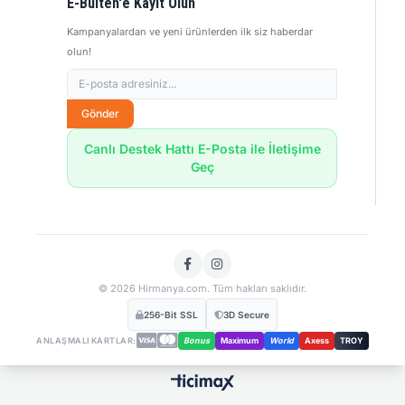
E-Bülten'e Kayıt Olun
Kampanyalardan ve yeni ürünlerden ilk siz haberdar
olun!
Gönder
Canlı Destek Hattı E-Posta ile İletişime
Geç
© 2026 Hirmanya.com. Tüm hakları saklıdır.
256-Bit SSL
3D Secure
ANLAŞMALI KARTLAR:
Bonus
Maximum
World
Axess
TROY