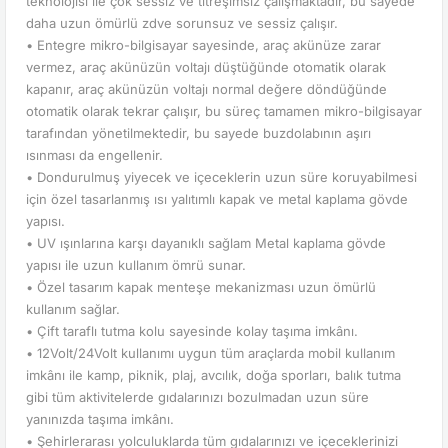
teknolojisi ile çok sessiz ve titreşimsiz çalışmaktadır, bu sayede
daha uzun ömürlü zdve sorunsuz ve sessiz çalışır.
• Entegre mikro-bilgisayar sayesinde, araç akünüze zarar
vermez, araç akünüzün voltajı düştüğünde otomatik olarak
kapanır, araç akünüzün voltajı normal değere döndüğünde
otomatik olarak tekrar çalışır, bu süreç tamamen mikro-bilgisayar
tarafından yönetilmektedir, bu sayede buzdolabının aşırı
ısınması da engellenir.
• Dondurulmuş yiyecek ve içeceklerin uzun süre koruyabilmesi
için özel tasarlanmış ısı yalıtımlı kapak ve metal kaplama gövde
yapısı.
• UV ışınlarına karşı dayanıklı sağlam Metal kaplama gövde
yapısı ile uzun kullanım ömrü sunar.
• Özel tasarım kapak menteşe mekanizması uzun ömürlü
kullanım sağlar.
• Çift taraflı tutma kolu sayesinde kolay taşıma imkânı.
• 12Volt/24Volt kullanımı uygun tüm araçlarda mobil kullanım
imkânı ile kamp, piknik, plaj, avcılık, doğa sporları, balık tutma
gibi tüm aktivitelerde gıdalarınızı bozulmadan uzun süre
yanınızda taşıma imkânı.
• Şehirlerarası yolculuklarda tüm gıdalarınızı ve içeceklerinizi