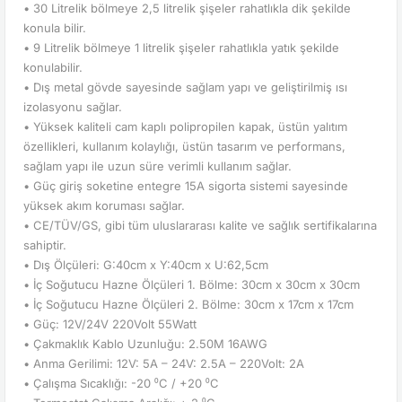
• 30 Litrelik bölmeye 2,5 litrelik şişeler rahatlıkla dik şekilde
konula bilir.
• 9 Litrelik bölmeye 1 litrelik şişeler rahatlıkla yatık şekilde
konulabilir.
• Dış metal gövde sayesinde sağlam yapı ve geliştirilmiş ısı
izolasyonu sağlar.
• Yüksek kaliteli cam kaplı polipropilen kapak, üstün yalıtım
özellikleri, kullanım kolaylığı, üstün tasarım ve performans,
sağlam yapı ile uzun süre verimli kullanım sağlar.
• Güç giriş soketine entegre 15A sigorta sistemi sayesinde
yüksek akım koruması sağlar.
• CE/TÜV/GS, gibi tüm uluslararası kalite ve sağlık sertifikalarına
sahiptir.
• Dış Ölçüleri: G:40cm x Y:40cm x U:62,5cm
• İç Soğutucu Hazne Ölçüleri 1. Bölme: 30cm x 30cm x 30cm
• İç Soğutucu Hazne Ölçüleri 2. Bölme: 30cm x 17cm x 17cm
• Güç: 12V/24V 220Volt 55Watt
• Çakmaklık Kablo Uzunluğu: 2.50M 16AWG
• Anma Gerilimi: 12V: 5A – 24V: 2.5A – 220Volt: 2A
• Çalışma Sıcaklığı: -20 ⁰C / +20 ⁰C