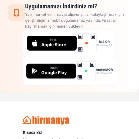
Uygulamamızı İndirdiniz mi?
Yapı market ve hırdavat alışverişinizi kolaylaştırmak için
geliştirdiğimiz mobil uygulamamız yayında. Fırsatları
kaçırmamak için hemen yükleyin.
İNDIR
iOS QR
Apple Store
Kamerayı Tut
İNDIR
Android QR
Google Play
Kamerayı Tut
Kısaca Biz