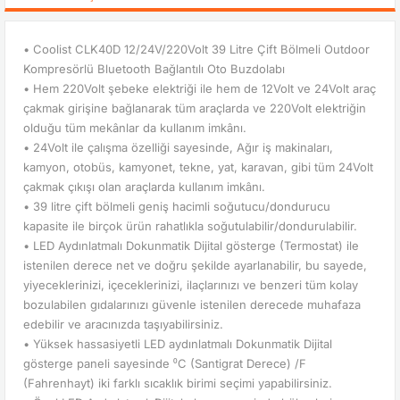
• Coolist CLK40D 12/24V/220Volt 39 Litre Çift Bölmeli Outdoor
Kompresörlü Bluetooth Bağlantılı Oto Buzdolabı
• Hem 220Volt şebeke elektriği ile hem de 12Volt ve 24Volt araç
çakmak girişine bağlanarak tüm araçlarda ve 220Volt elektriğin
olduğu tüm mekânlar da kullanım imkânı.
• 24Volt ile çalışma özelliği sayesinde, Ağır iş makinaları,
kamyon, otobüs, kamyonet, tekne, yat, karavan, gibi tüm 24Volt
çakmak çıkışı olan araçlarda kullanım imkânı.
• 39 litre çift bölmeli geniş hacimli soğutucu/dondurucu
kapasite ile birçok ürün rahatlıkla soğutulabilir/dondurulabilir.
• LED Aydınlatmalı Dokunmatik Dijital gösterge (Termostat) ile
istenilen derece net ve doğru şekilde ayarlanabilir, bu sayede,
yiyeceklerinizi, içeceklerinizi, ilaçlarınızı ve benzeri tüm kolay
bozulabilen gıdalarınızı güvenle istenilen derecede muhafaza
edebilir ve aracınızda taşıyabilirsiniz.
• Yüksek hassasiyetli LED aydınlatmalı Dokunmatik Dijital
gösterge paneli sayesinde ⁰C (Santigrat Derece) /F
(Fahrenhayt) iki farklı sıcaklık birimi seçimi yapabilirsiniz.