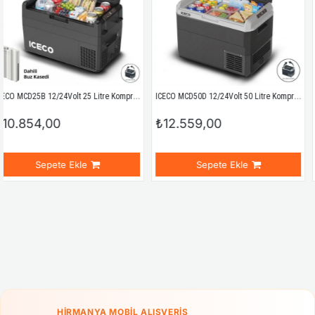
ICECO MCD25B 12/24Volt 25 Litre Kompresörlü Oto Buzdolabı/Dondurucu + Buz Kaseti
ICECO MCD50D 12/24Volt 50 Litre Kompresörlü Outdoor Oto Buzdolabı
₺12.559,00
₺13.301,00
kle
Sepete Ekle
Sepete 
HIRMANYA MOBIL ALIŞVERIŞ