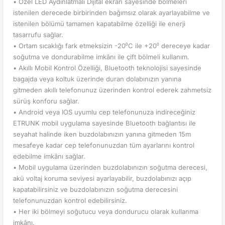
• Özel LED Aydınlatmalı Dijital ekran sayesinde bölmeleri
istenilen derecede birbirinden bağımsız olarak ayarlayabilme ve
istenilen bölümü tamamen kapatabilme özelliği ile enerji
tasarrufu sağlar.
• Ortam sıcaklığı fark etmeksizin -20⁰C ile +20⁰ dereceye kadar
soğutma ve dondurabilme imkânı ile çift bölmeli kullanım.
• Akıllı Mobil Kontrol Özelliği, Bluetooth teknolojisi sayesinde
bagajda veya koltuk üzerinde duran dolabınızın yanına
gitmeden akıllı telefonunuz üzerinden kontrol ederek zahmetsiz
sürüş konforu sağlar.
• Android veya IOS uyumlu cep telefonunuza indireceğiniz
ETRUNK mobil uygulama sayesinde Bluetooth bağlantısı ile
seyahat halinde iken buzdolabınızın yanına gitmeden 15m
mesafeye kadar cep telefonunuzdan tüm ayarlarını kontrol
edebilme imkânı sağlar.
• Mobil uygulama üzerinden buzdolabınızın soğutma derecesi,
akü voltaj koruma seviyesi ayarlayabilir, buzdolabınızı açıp
kapatabilirsiniz ve buzdolabınızın soğutma derecesini
telefonunuzdan kontrol edebilirsiniz.
• Her iki bölmeyi soğutucu veya dondurucu olarak kullanma
imkânı.