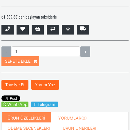
₺1.509,68
`den başlayan taksitlerle
Tavsiye Et
Yorum Yaz
WhatsApp
Telegram
ÜRÜN ÖZELLIKLERI
YORUMLAR
(0)
ÖDEME SEÇENEKLERI
ÜRÜN ÖNERILERI