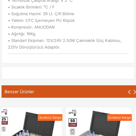
• Termostat Çalışma Aralığı: ± 2 ⁰C
• Sıcaklık Birimleri: ⁰C / F
• Soğutma Hacmi: 39 Lt. Çift Bölme
• Yalıtım: CFC İçermeyen PU Köpük
• Kompresör: ANUODAN
• Ağırlığı: 16Kg.
• Standart Ekipman: 12V/24V 2.50M Çakmaklık Güç Kablosu,
220V Dönüştürücü Adaptör.
Benzer Ürünler
Ücretsiz Kargo
Ücretsiz Kargo