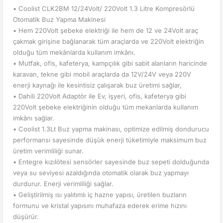
• Coolist CLK2BM 12/24Volt/ 220Volt 1.3 Litre Kompresörlü
Otomatik Buz Yapma Makinesi
• Hem 220Volt şebeke elektriği ile hem de 12 ve 24Volt araç
çakmak girişine bağlanarak tüm araçlarda ve 220Volt elektriğin
olduğu tüm mekânlarda kullanım imkânı.
• Mutfak, ofis, kafeterya, kampçılık gibi sabit alanların haricinde
karavan, tekne gibi mobil araçlarda da 12V/24V veya 220V
enerji kaynağı ile kesintisiz çalışarak buz üretimi sağlar,
• Dahili 220Volt Adaptör ile Ev, işyeri, ofis, kafeterya gibi
220Volt şebeke elektriğinin olduğu tüm mekanlarda kullanım
imkânı sağlar.
• Coolist 1.3Lt Buz yapma makinası, optimize edilmiş dondurucu
performansı sayesinde düşük enerji tüketimiyle maksimum buz
üretim verimliliği sunar.
• Entegre kızılötesi sensörler sayesinde buz sepeti dolduğunda
veya su seviyesi azaldığında otomatik olarak buz yapmayı
durdurur. Enerji verimliliği sağlar.
• Geliştirilmiş ısı yalıtımlı iç hazne yapısı, üretilen buzların
formunu ve kristal yapısını muhafaza ederek erime hızını
düşürür.