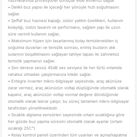
hazırlıklarında profesyonel sonuçlar elde etmenizi sağlar.
• Delikli buz yapısı ile içeceği her yönüyle hızlı soğutmasını
sağlar.
• Şeffaf buz haznesi kapağı, üstün yalıtım özellikleri, kullanım
kolaylığı, üstün tasarım ve performans, sağlam yapı ile uzun
süre verimli kullanım sağlar,
• Maksimum hijyen için tasarlanmış kolay temizlenebilen iç
soğutma duvarları ve temizlik sonrası, erimiş buzların atık
sularının boşaltılmasını sağlayan tahliye tapası ile zahmetsiz
temizlik yapmanızı sağlar.
• Son derece sessiz 45dB ses seviyesi ile her türlü ortamda
rahatsız olmadan çalıştırmanıza imkân sağlar.
• Entegre inverter mikro-bilgisayar sayesinde, araç akünüze
zarar vermez, araç akünüzün voltajı düştüğünde otomatik olarak
kapanır, araç akünüzün voltajı normal değere döndüğünde
otomatik olarak tekrar çalışır, bu süreç tamamen mikro-bilgisayar
tarafından yönetilmektedir.
• Sıcaklık algılama sensörleri sayesinde ortam sıcaklığına göre
her gözde buz yapma süresini otomatik olarak ayarlar (ortam
sıcaklığı 25C°)
• Kolay kontrol paneli üzerinden tüm uyarıları ve açma/kapatma