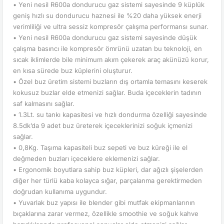
• Yeni nesil R600a dondurucu gaz sistemi sayesinde 9 küplük
geniş hızlı su dondurucu haznesi ile %20 daha yüksek enerji
verimliliği ve ultra sessiz kompresör çalışma performansı sunar.
• Yeni nesil R600a dondurucu gaz sistemi sayesinde düşük
çalışma basıncı ile kompresör ömrünü uzatan bu teknoloji, en
sıcak iklimlerde bile minimum akım çekerek araç akünüzü korur,
en kısa sürede buz küplerini oluşturur.
• Özel buz üretim sistemi buzların dış ortamla temasını keserek
kokusuz buzlar elde etmenizi sağlar. Buda içeceklerin tadının
saf kalmasını sağlar.
• 1.3Lt. su tankı kapasitesi ve hızlı dondurma özelliği sayesinde
8.5dk’da 9 adet buz üreterek içeceklerinizi soğuk içmenizi
sağlar.
• 0,8Kg. Taşıma kapasiteli buz sepeti ve buz küreği ile el
değmeden buzları içeceklere eklemenizi sağlar.
• Ergonomik boyutlara sahip buz küpleri, dar ağızlı şişelerden
diğer her türlü kaba kolayca sığar, parçalanma gerektirmeden
doğrudan kullanıma uygundur.
• Yuvarlak buz yapısı ile blender gibi mutfak ekipmanlarının
bıçaklarına zarar vermez, özellikle smoothie ve soğuk kahve