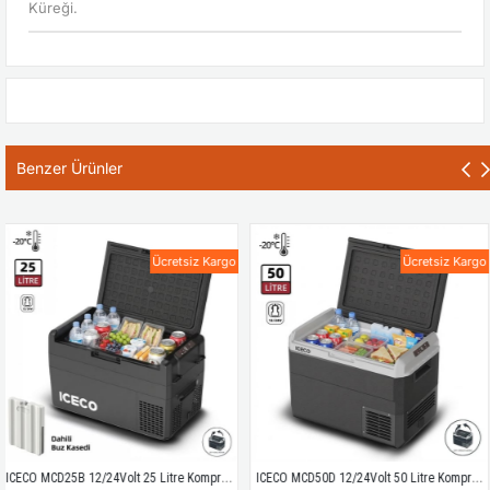
Küreği.
Benzer Ürünler
Ücretsiz Kargo
Ücretsiz Kargo
ICECO MCD25B 12/24Volt 25 Litre Kompresörlü Oto Buzdolabı/Dondurucu + Buz Kaseti
ICECO MCD50D 12/24Volt 50 Litre Kompresörlü Outdoor Oto Buzdolabı