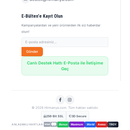
E-Bülten'e Kayıt Olun
Kampanyalardan ve yeni ürünlerden ilk siz haberdar
olun!
Gönder
Canlı Destek Hattı E-Posta ile İletişime
Geç
© 2026 Hirmanya.com. Tüm hakları saklıdır.
256-Bit SSL
3D Secure
ANLAŞMALI KARTLAR:
Bonus
Maximum
World
Axess
TROY