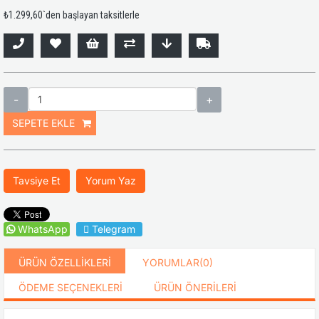
₺1.299,60
`den başlayan taksitlerle
Tavsiye Et
Yorum Yaz
WhatsApp
Telegram
ÜRÜN ÖZELLIKLERI
YORUMLAR
(0)
ÖDEME SEÇENEKLERI
ÜRÜN ÖNERILERI