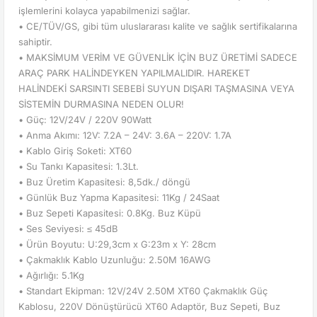
işlemlerini kolayca yapabilmenizi sağlar.
• CE/TÜV/GS, gibi tüm uluslararası kalite ve sağlık sertifikalarına
sahiptir.
• MAKSİMUM VERİM VE GÜVENLİK İÇİN BUZ ÜRETİMİ SADECE
ARAÇ PARK HALİNDEYKEN YAPILMALIDIR. HAREKET
HALİNDEKİ SARSINTI SEBEBİ SUYUN DIŞARI TAŞMASINA VEYA
SİSTEMİN DURMASINA NEDEN OLUR!
• Güç: 12V/24V / 220V 90Watt
• Anma Akımı: 12V: 7.2A – 24V: 3.6A – 220V: 1.7A
• Kablo Giriş Soketi: XT60
• Su Tankı Kapasitesi: 1.3Lt.
• Buz Üretim Kapasitesi: 8,5dk./ döngü
• Günlük Buz Yapma Kapasitesi: 11Kg / 24Saat
• Buz Sepeti Kapasitesi: 0.8Kg. Buz Küpü
• Ses Seviyesi: ≤ 45dB
• Ürün Boyutu: U:29,3cm x G:23m x Y: 28cm
• Çakmaklık Kablo Uzunluğu: 2.50M 16AWG
• Ağırlığı: 5.1Kg
• Standart Ekipman: 12V/24V 2.50M XT60 Çakmaklık Güç
Kablosu, 220V Dönüştürücü XT60 Adaptör, Buz Sepeti, Buz