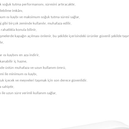
soğuk tutma performansını, süresini artıracaktır,
debilme imkânı,
nimum ısı kaybı ve maksimum soğuk tutma süresi sağlar,
 gibi birçok zeminde kullanılır, muhafaza edilir,
rahatlıkla konula bilinir,
üşmelerde kapağın açılması önlenir, bu şekilde içerisindeki ürünler güvenli şekilde taşın
ır,
ısı kaybını en aza indirir,
kanabilir iç hazne,
esinde üstün muhafaza ve uzun kullanım ömrü,
emi ile minimum ısı kaybı,
uk içecek ve meyveleri taşımak için son derece güvenlidir.
a sahiptir,
ı ile uzun süre verimli kullanım sağlar,