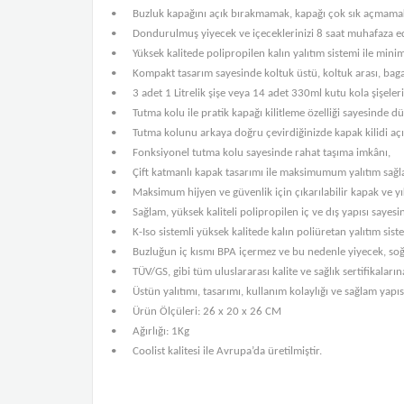
•
Buzluk kapağını açık bırakmamak, kapağı çok sık açmamak 
•
Dondurulmuş yiyecek ve içeceklerinizi 8 saat muhafaza e
•
Yüksek kalitede polipropilen kalın yalıtım sistemi ile mi
•
Kompakt tasarım sayesinde koltuk üstü, koltuk arası, bagaj
•
3 adet 1 Litrelik şişe veya 14 adet 330ml kutu kola şişeleri 
•
Tutma kolu ile pratik kapağı kilitleme özelliği sayesinde d
•
Tutma kolunu arkaya doğru çevirdiğinizde kapak kilidi açıl
•
Fonksiyonel tutma kolu sayesinde rahat taşıma imkânı,
•
Çift katmanlı kapak tasarımı ile maksimumum yalıtım sağlar 
•
Maksimum hijyen ve güvenlik için çıkarılabilir kapak ve yı
•
Sağlam, yüksek kaliteli polipropilen iç ve dış yapısı say
•
K-Iso sistemli yüksek kalitede kalın poliüretan yalıtım sist
•
Buzluğun iç kısmı BPA içermez ve bu nedenle yiyecek, soğ
•
TÜV/GS, gibi tüm uluslararası kalite ve sağlık sertifikaların
•
Üstün yalıtımı, tasarımı, kullanım kolaylığı ve sağlam yapıs
•
Ürün Ölçüleri: 26 x 20 x 26 CM
•
Ağırlığı: 1Kg
•
Coolist kalitesi ile Avrupa’da üretilmiştir.