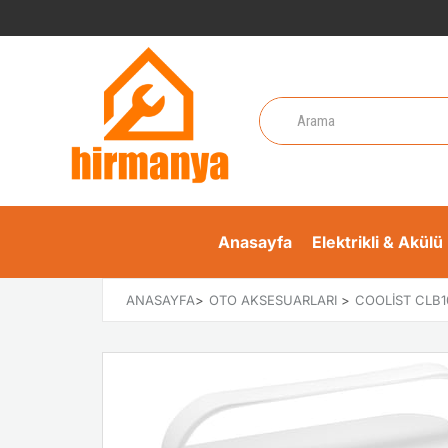
Anasayfa
Elektrikli & Akülü 
ANASAYFA
>
OTO AKSESUARLARI
>
COOLIST CLB1