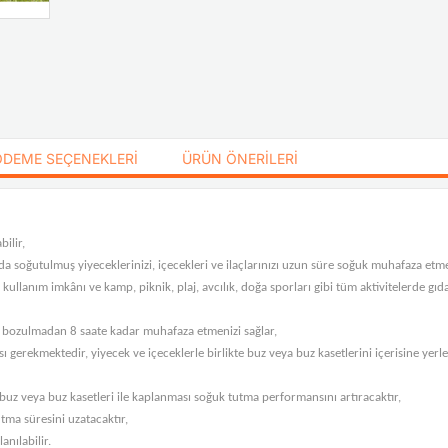
ÖDEME SEÇENEKLERI
ÜRÜN ÖNERILERI
ilir,
da soğutulmuş yiyeceklerinizi, içecekleri ve ilaçlarınızı uzun süre soğuk muhafaza etm
 kullanım imkânı ve kamp, piknik, plaj, avcılık, doğa sporları gibi tüm aktivitelerde g
ı bozulmadan 8 saate kadar muhafaza etmenizi sağlar,
gerekmektedir, yiyecek ve içeceklerle birlikte buz veya buz kasetlerini içerisine yer
uz veya buz kasetleri ile kaplanması soğuk tutma performansını artıracaktır,
ma süresini uzatacaktır,
anılabilir.