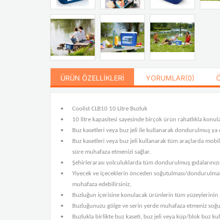
ÜRÜN ÖZELLIKLERI
YORUMLAR
(0)
•
Coolist CLB10 10 Litre Buzluk
•
10 litre kapasitesi sayesinde birçok ürün rahatlıkla konulab
•
Buz kasetleri veya buz jeli ile kullanarak dondurulmuş ya 
•
Buz kasetleri veya buz jeli kullanarak tüm araçlarda mobil
süre muhafaza etmenizi sağlar.
•
Şehirlerarası yolculuklarda tüm dondurulmuş gıdalarınız
•
Yiyecek ve içeceklerin önceden soğutulması/dondurulması 
muhafaza edebilirsiniz,
•
Buzluğun içerisine konulacak ürünlerin tüm yüzeylerinin b
•
Buzluğunuzu gölge ve serin yerde muhafaza etmeniz soğut
•
Buzlukla birlikte buz kaseti, buz jeli veya küp/blok buz kull