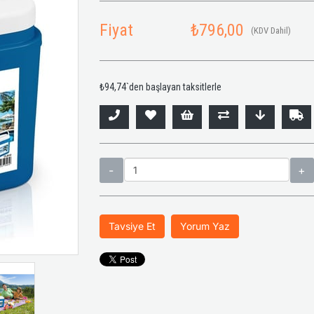
Fiyat
₺796,00
(KDV Dahil)
₺94,74
`den başlayan taksitlerle
Tavsiye Et
Yorum Yaz