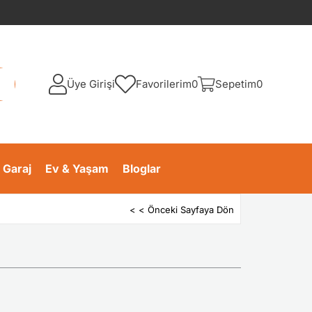
Üye Girişi
Favorilerim
0
Sepetim
0
 Garaj
Ev & Yaşam
Bloglar
< < Önceki Sayfaya Dön