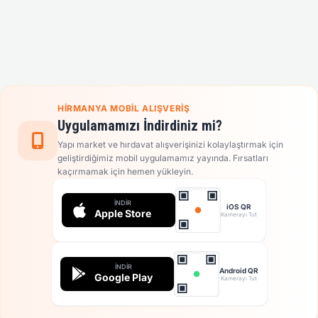
HIRMANYA MOBIL ALIŞVERIŞ
Uygulamamızı İndirdiniz mi?
Yapı market ve hırdavat alışverişinizi kolaylaştırmak için
geliştirdiğimiz mobil uygulamamız yayında. Fırsatları
kaçırmamak için hemen yükleyin.
İNDIR
iOS QR
Apple Store
Kamerayı Tut
İNDIR
Android QR
Google Play
Kamerayı Tut