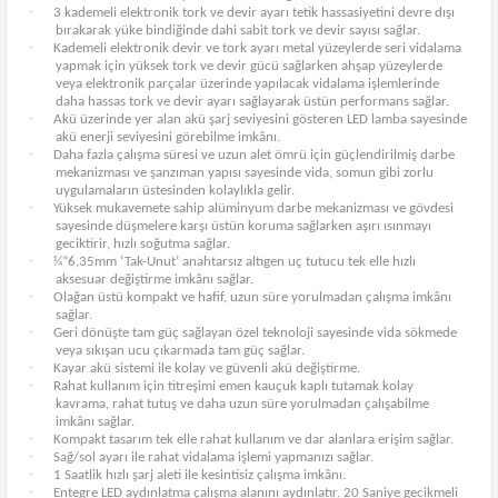
·
3 kademeli elektronik tork ve devir ayarı tetik hassasiyetini devre dışı
bırakarak yüke bindiğinde dahi sabit tork ve devir sayısı sağlar.
·
Kademeli elektronik devir ve tork ayarı metal yüzeylerde seri vidalama
yapmak için yüksek tork ve devir gücü sağlarken ahşap yüzeylerde
veya elektronik parçalar üzerinde yapılacak vidalama işlemlerinde
daha hassas tork ve devir ayarı sağlayarak üstün performans sağlar.
·
Akü üzerinde yer alan akü şarj seviyesini gösteren LED lamba sayesinde
akü enerji seviyesini görebilme imkânı.
·
Daha fazla çalışma süresi ve uzun alet ömrü için güçlendirilmiş darbe
mekanizması ve şanzıman yapısı sayesinde vida, somun gibi zorlu
uygulamaların üstesinden kolaylıkla gelir.
·
Yüksek mukavemete sahip alüminyum darbe mekanizması ve gövdesi
sayesinde düşmelere karşı üstün koruma sağlarken aşırı ısınmayı
geciktirir, hızlı soğutma sağlar.
·
¼”6,35mm ‘Tak-Unut’ anahtarsız altıgen uç tutucu tek elle hızlı
aksesuar değiştirme imkânı sağlar.
·
Olağan üstü kompakt ve hafif, uzun süre yorulmadan çalışma imkânı
sağlar.
·
Geri dönüşte tam güç sağlayan özel teknoloji sayesinde vida sökmede
veya sıkışan ucu çıkarmada tam güç sağlar.
·
Kayar akü sistemi ile kolay ve güvenli akü değiştirme.
·
Rahat kullanım için titreşimi emen kauçuk kaplı tutamak kolay
kavrama, rahat tutuş ve daha uzun süre yorulmadan çalışabilme
imkânı sağlar.
·
Kompakt tasarım tek elle rahat kullanım ve dar alanlara erişim sağlar.
·
Sağ/sol ayarı ile rahat vidalama işlemi yapmanızı sağlar.
·
1 Saatlik hızlı şarj aleti ile kesintisiz çalışma imkânı.
·
Entegre LED aydınlatma çalışma alanını aydınlatır. 20 Saniye gecikmeli