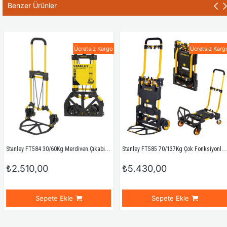
Benzer Ürünler
Ücretsiz Kargo
Ücretsiz Kargo
Stanley FT584 30/60Kg Merdiven Çıkabilen Katlanır El Arabası
Stanley FT585 70/137Kg Çok Fonksiyonlu Katlanır El Arabası
2.510,00
₺5.430,00
Sepete Ekle
Sepete Ekle