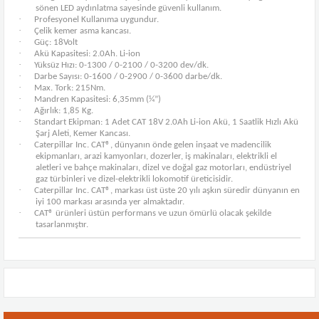
sönen LED aydınlatma sayesinde güvenli kullanım.
·
Profesyonel Kullanıma uygundur.
·
Çelik kemer asma kancası.
·
Güç: 18Volt
·
Akü Kapasitesi: 2.0Ah. Li-ion
·
Yüksüz Hızı: 0-1300 / 0-2100 / 0-3200 dev/dk.
·
Darbe Sayısı: 0-1600 / 0-2900 / 0-3600 darbe/dk.
·
Max. Tork: 215Nm.
·
Mandren Kapasitesi: 6,35mm (¼”)
·
Ağırlık: 1,85 Kg.
·
Standart Ekipman: 1 Adet CAT 18V 2.0Ah Li-ion Akü, 1 Saatlik Hızlı Akü
Şarj Aleti, Kemer Kancası.
·
Caterpillar Inc. CAT®, dünyanın önde gelen inşaat ve madencilik
ekipmanları, arazi kamyonları, dozerler, iş makinaları, elektrikli el
aletleri ve bahçe makinaları, dizel ve doğal gaz motorları, endüstriyel
gaz türbinleri ve dizel-elektrikli lokomotif üreticisidir.
·
Caterpillar Inc. CAT®, markası üst üste 20 yılı aşkın süredir dünyanın en
iyi 100 markası arasında yer almaktadır.
·
CAT® ürünleri üstün performans ve uzun ömürlü olacak şekilde
tasarlanmıştır.