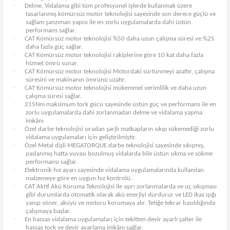
·
Delme, Vidalama gibi tüm profesyonel işlerde kullanmak üzere
tasarlanmış kömürsüz motor teknolojisi sayesinde son derece güçlü ve
sağlam şanzıman yapısı ile en zorlu uygulamalarda dahi üstün
performans sağlar.
·
CAT Kömürsüz motor teknolojisi %50 daha uzun çalışma süresi ve %25
daha fazla güç sağlar.
·
CAT Kömürsüz motor teknolojisi rakiplerine göre 10 kat daha fazla
hizmet ömrü sunar.
·
CAT Kömürsüz motor teknolojisi Motordaki sürtünmeyi azaltır, çalışma
süresini ve makinanın ömrünü uzatır.
·
CAT Kömürsüz motor teknolojisi mükemmel verimlilik ve daha uzun
çalışma süresi sağlar.
·
215Nm maksimum tork gücü sayesinde üstün güç ve performans ile en
zorlu uygulamalarda dahi zorlanmadan delme ve vidalama yapma
imkânı
·
Özel darbe teknolojisi sıradan şarjlı matkapların sıkıp sökemediği zorlu
vidalama uygulamaları için geliştirilmiştir.
·
Özel Metal dişli MEGATORQUE darbe teknolojisi sayesinde sıkışmış,
paslanmış hatta yuvası bozulmuş vidalarda bile üstün sıkma ve sökme
performansı sağlar.
·
Elektronik hız ayarı sayesinde vidalama uygulamalarında kullanılan
malzemeye göre en uygun hız kontrolü.
·
CAT Aktif Akü Koruma Teknolojisi ile aşırı zorlanmalarda ve uç sıkışması
gibi durumlarda otomatik olarak akü enerjiyi durdurur ve LED ikaz ışığı
yanıp söner, aküyü ve motoru korumaya alır. Tetiğe tekrar basıldığında
çalışmaya başlar.
·
En hassas vidalama uygulamaları için tekitten devir ayarlı şalter ile
hassas tork ve devir ayarlama imkânı sağlar.