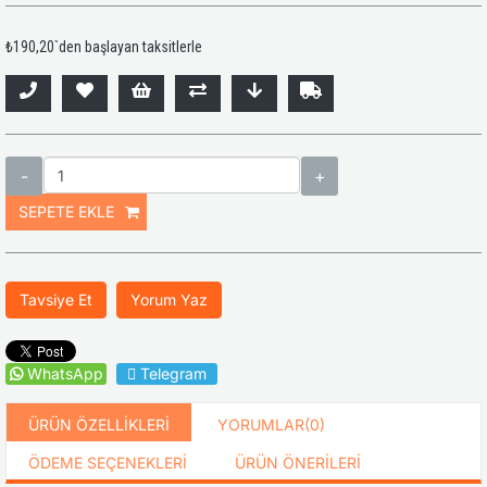
₺190,20
`den başlayan taksitlerle
Tavsiye Et
Yorum Yaz
WhatsApp
Telegram
ÜRÜN ÖZELLIKLERI
YORUMLAR
(0)
ÖDEME SEÇENEKLERI
ÜRÜN ÖNERILERI