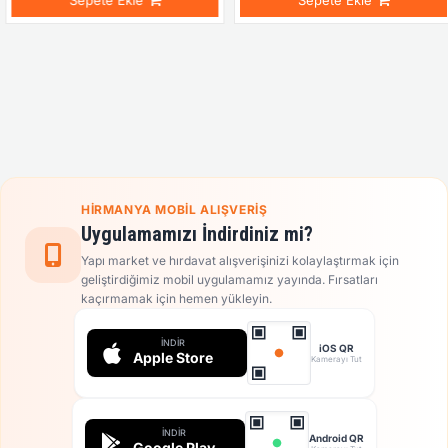
Sepete Ekle
Sepete Ekle
HIRMANYA MOBIL ALIŞVERIŞ
Uygulamamızı İndirdiniz mi?
Yapı market ve hırdavat alışverişinizi kolaylaştırmak için
geliştirdiğimiz mobil uygulamamız yayında. Fırsatları
kaçırmamak için hemen yükleyin.
İNDIR
iOS QR
Apple Store
Kamerayı Tut
İNDIR
Android QR
Google Play