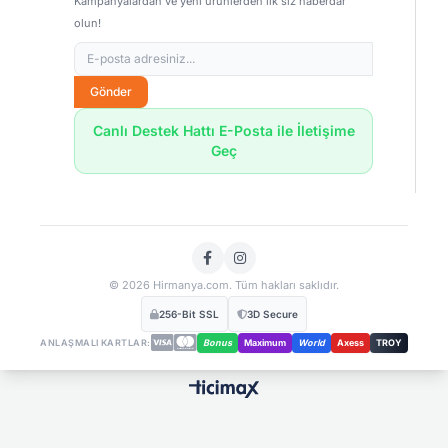
Kampanyalardan ve yeni ürünlerden ilk siz haberdar
olun!
Gönder
Canlı Destek Hattı E-Posta ile İletişime
Geç
© 2026 Hirmanya.com. Tüm hakları saklıdır.
256-Bit SSL
3D Secure
ANLAŞMALI KARTLAR:
Bonus
Maximum
World
Axess
TROY