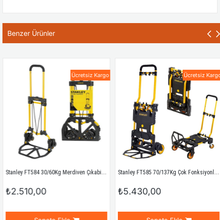
Benzer Ürünler
Ücretsiz Kargo
Ücretsiz Kargo
Stanley FT584 30/60Kg Merdiven Çıkabilen Katlanır El Arabası
Stanley FT585 70/137Kg Çok Fonksiyonlu Katlanır El Arabası
2.510,00
₺5.430,00