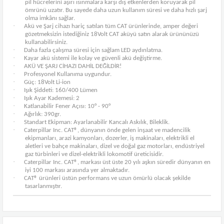
pil hücrelerini aşırı ısınmalara karşı dış etkenlerden koruyarak pil
ömrünü uzatır. Bu sayede daha uzun kullanım süresi ve daha hızlı şarj
olma imkânı sağlar.
·
Akü ve Şarj cihazı hariç satılan tüm CAT ürünlerinde, amper değeri
gözetmeksizin istediğiniz 18Volt CAT aküyü satın alarak ürününüzü
kullanabilirsiniz.
·
Daha fazla çalışma süresi için sağlam LED aydınlatma.
·
Kayar akü sistemi ile kolay ve güvenli akü değiştirme.
·
AKÜ VE ŞARJ CİHAZI DAHİL DEĞİLDİR!
·
Profesyonel Kullanıma uygundur.
·
Güç: 18Volt Li-ion
·
Işık Şiddeti: 160/400 Lümen
·
Işık Ayar Kademesi: 2
·
Katlanabilir Fener Açısı: 10° - 90°
·
Ağırlık: 390gr.
·
Standart Ekipman: Ayarlanabilir Kancalı Askılık, Bileklik.
·
Caterpillar Inc. CAT®, dünyanın önde gelen inşaat ve madencilik
ekipmanları, arazi kamyonları, dozerler, iş makinaları, elektrikli el
aletleri ve bahçe makinaları, dizel ve doğal gaz motorları, endüstriyel
gaz türbinleri ve dizel-elektrikli lokomotif üreticisidir.
·
Caterpillar Inc. CAT®, markası üst üste 20 yılı aşkın süredir dünyanın en
iyi 100 markası arasında yer almaktadır.
·
CAT® ürünleri üstün performans ve uzun ömürlü olacak şekilde
tasarlanmıştır.