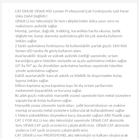
·
CAT DX63B 18Volt 400 Lümen Profesyonel Çok Fonksiyonlu Led Fener
(Akü Dahil Değildir)
·
18Volt Li-ion teknolojisi ile tüm rakiplerinden daha uzun süre ve
maksimum aydınlık sağlar.
·
Montaj, şantiye, dağcılık, trekking, karanlıkta harita okuma, lastik
değiştirme, kamp alanında aydınlatma gibi birçok alanda kullanım
imkânı sağlar.
·
2 farklı aydınlatma fonksiyonu ile kullanılabilir parlak güçlü 160/400
lümen LED lamba ile geniş kullanım alanı.
·
Ayarlanabilir düşük ve yüksek aydınlık özelliği sayesinde, ortam
karanlığına göre istenilen seviyede ve açıda aydınlatma imkânı sağlar.
·
10° ila 90° açı ile dönebilen aydınlatma lambası sayesinde istenilen
yönde aydınlatma sağlanır.
·
Dahili ayarlanabilir kancalı askılık ve bileklik ile düşürmeden kolay
taşıma imkânı sağlar.
·
Silikon kaplama açma kapatma tuşu ile dış ortam şartlarında
mükemmel dayanıklılık ve koruma sağlar.
·
İki adet güçlü mıknatıslı manyetik yüzeyi sayesinde tüm metal yüzeylere
yapıştırılarak kolay kullanım sağlar.
·
Manyetik yüzey otomotiv tamiratları, çelik konstrüksiyon ve makine
montaj sırasında metal yüzeylere tutturularak kullanabilmeyi sağlar.
·
1 Metre yükseklikten düşmelere karşı dayanıklı sağlam ABS Plastik yapı.
·
CAT 1 FOR ALL Li-ion akü teknolojisi sayesinde 18Volt CAT akünüzle
tüm 18Volt CAT şarjlı ürünlerini çalıştırabilirsiniz. 18Volt CAT akünüzle
yüzlerce CAT şarjlı ürününü çalıştırabilirsiniz.
·
CAT 18Volt Li-ion PROFESYONEL akü teknolojisi ısı kalkanı oluşturarak