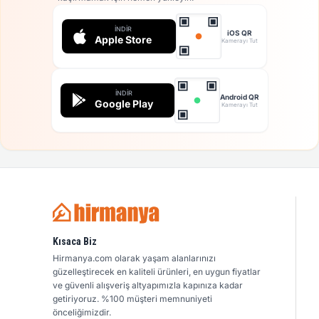
İNDIR
iOS QR
Apple Store
Kamerayı Tut
İNDIR
Android QR
Google Play
Kamerayı Tut
Kısaca Biz
Hirmanya.com olarak yaşam alanlarınızı
güzelleştirecek en kaliteli ürünleri, en uygun fiyatlar
ve güvenli alışveriş altyapımızla kapınıza kadar
getiriyoruz. %100 müşteri memnuniyeti
önceliğimizdir.