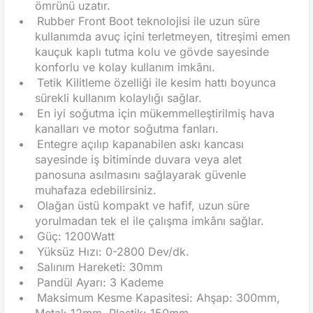
ömrünü uzatır.
•
Rubber Front Boot teknolojisi ile uzun süre
kullanımda avuç içini terletmeyen, titreşimi emen
kauçuk kaplı tutma kolu ve gövde sayesinde
konforlu ve kolay kullanım imkânı.
•
Tetik Kilitleme özelliği ile kesim hattı boyunca
sürekli kullanım kolaylığı sağlar.
•
En iyi soğutma için mükemmelleştirilmiş hava
kanalları ve motor soğutma fanları.
•
Entegre açılıp kapanabilen askı kancası
sayesinde iş bitiminde duvara veya alet
panosuna asılmasını sağlayarak güvenle
muhafaza edebilirsiniz.
•
Olağan üstü kompakt ve hafif, uzun süre
yorulmadan tek el ile çalışma imkânı sağlar.
•
Güç: 1200Watt
•
Yüksüz Hızı: 0-2800 Dev/dk.
•
Salınım Hareketi: 30mm
•
Pandül Ayarı: 3 Kademe
•
Maksimum Kesme Kapasitesi: Ahşap: 300mm,