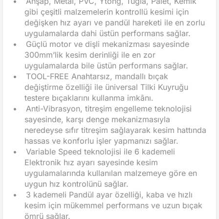
•
Ahşap, Metal, PVC, Ytong, Tuğla, Palet, Kemik
gibi çeşitli malzemelerin kontrollü kesimi için
değişken hız ayarı ve pandül hareketi ile en zorlu
uygulamalarda dahi üstün performans sağlar.
•
Güçlü motor ve dişli mekanizması sayesinde
300mm’lik kesim derinliği ile en zor
uygulamalarda bile üstün performans sağlar.
•
TOOL-FREE Anahtarsız, mandallı bıçak
değiştirme özelliği ile üniversal Tilki Kuyruğu
testere bıçaklarını kullanma imkânı.
•
Anti-Vibrasyon, titreşim engelleme teknolojisi
sayesinde, karşı denge mekanizmasıyla
neredeyse sıfır titreşim sağlayarak kesim hattında
hassas ve konforlu işler yapmanızı sağlar.
•
Variable Speed teknolojisi ile 6 kademeli
Elektronik hız ayarı sayesinde kesim
uygulamalarında kullanılan malzemeye göre en
uygun hız kontrolünü sağlar.
•
3 kademeli Pandül ayar özelliği, kaba ve hızlı
kesim için mükemmel performans ve uzun bıçak
ömrü sağlar.