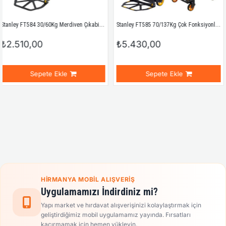
Stanley FT584 30/60Kg Merdiven Çıkabilen Katlanır El Arabası
Stanley FT585 70/137Kg Çok Fonksiyonlu Katlanır El Arabası
0
₺5.430,00
₺25.364
ete Ekle
Sepete Ekle
Se
HIRMANYA MOBIL ALIŞVERIŞ
Uygulamamızı İndirdiniz mi?
Yapı market ve hırdavat alışverişinizi kolaylaştırmak için
geliştirdiğimiz mobil uygulamamız yayında. Fırsatları
kaçırmamak için hemen yükleyin.