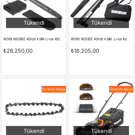
Tükendi
Tükendi
WORX WG385E 40Volt 4.0Ah Li-ion 40CM Profesyonel Şarjlı Kömürsüz Zincirli Testere
WORX WG583E 40Volt 4.0Ah. Li-ion Kömürsüz Profesyonel Yaprak Toplama ve Üfleme
₺26.250,00
₺18.205,00
Ücretsiz Kargo
Ücretsiz Kargo
Tükendi
Tükendi