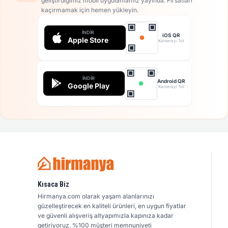
geliştirdiğimiz mobil uygulamamız yayında. Fırsatları
kaçırmamak için hemen yükleyin.
İNDIR
iOS QR
Apple Store
Kamerayı Tut
İNDIR
Android QR
Google Play
Kamerayı Tut
Kısaca Biz
Hirmanya.com olarak yaşam alanlarınızı
güzelleştirecek en kaliteli ürünleri, en uygun fiyatlar
ve güvenli alışveriş altyapımızla kapınıza kadar
getiriyoruz. %100 müşteri memnuniyeti