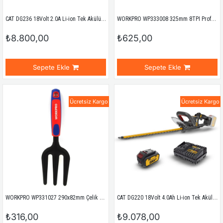
CAT DG236 18Volt 2.0A Li-ion Tek Akülü Profesyonel Kömürsüz Dal Budama Makası
WORKPRO WP333008 325mm 8TPI Profesyonel Ağaç Budama Testeresi
₺8.800,00
₺625,00
Sepete Ekle
Sepete Ekle
Ücretsiz Kargo
Ücretsiz Kargo
WORKPRO WP331027 290x82mm Çelik Profesyonel Mini Bahçe Çatalı
CAT DG220 18Volt 4.0Ah Li-ion Tek Akülü Kömürsüz 61CM Profesyonel Çit Budama
₺316,00
₺9.078,00