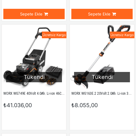
Sepete Ekle
Sepete Ekle
Ücretsiz Kargo
Ücretsiz Kargo
Tükendi
Tükendi
WORX WG749E 40Volt 4.0Ah. Li-ion 46CM Profesyonel Kömürsüz Şarjlı Çim Biçme
WORX WG163E.2 20Volt 2.0Ah. Li-ion 30cm Profesyonel Teleskobik Misinalı Çim ve Kenar Kesme
₺41.036,00
₺8.055,00