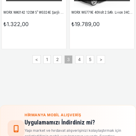
WORX WA0142 12CM 5’’ WG324E Şarjlı Testere İçin Yedek Zincir
WORX WG779E 40Volt 2.5Ah. Li-ion 34CM Profesyonel Şarjlı Çim Biçme
₺1.322,00
₺19.789,00
<
1
2
3
4
5
>
HIRMANYA MOBIL ALIŞVERIŞ
Uygulamamızı İndirdiniz mi?
Yapı market ve hırdavat alışverişinizi kolaylaştırmak için