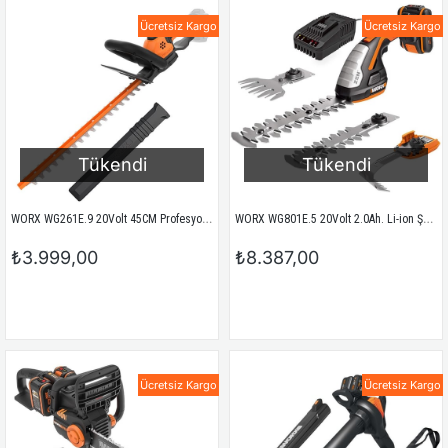
Ücretsiz Kargo
Ücretsiz Kargo
Tükendi
Tükendi
WORX WG261E.9 20Volt 45CM Profesyonel Çit Budama (Akü Dahil Değildir)
WORX WG801E.5 20Volt 2.0Ah. Li-ion Şarjlı Profesyonel Avuç İçi Çim Kesme, Çit Budama/Çapalama
₺3.999,00
₺8.387,00
Ücretsiz Kargo
Ücretsiz Kargo