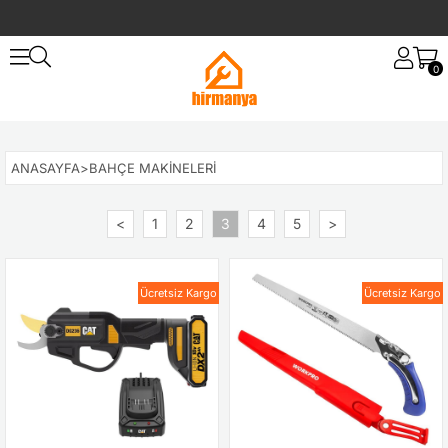
0
ANASAYFA
>
BAHÇE MAKINELERI
<
1
2
3
4
5
>
Ücretsiz Kargo
Ücretsiz Kargo