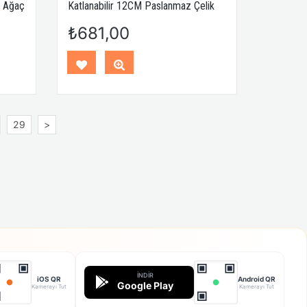
l Ağaç
Katlanabilir 12CM Paslanmaz Çelik
l
Kamp Çakısı
₺681,00
29
>
İNDIR
iOS QR
Android QR
Google Play
Kamerayı Tut
Kamerayı Tut