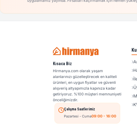
uygulamamız yayında. Fırsatları kaçırmamak için hemen yükley
Ku
A
Kısaca Biz
H
Hirmanya.com olarak yaşam
alanlarınızı güzelleştirecek en kaliteli
İl
ürünleri, en uygun fiyatlar ve güvenli
Ü
alışveriş altyapımızla kapınıza kadar
getiriyoruz. %100 müşteri memnuniyeti
M
önceliğimizdir.
K
Çalışma Saatlerimiz
09:00 - 16:00
Pazartesi - Cuma