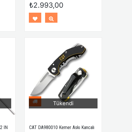
Direği
Ayarlanabilir 2’Li Çelik Destek Direği
₺2.993,00
+ Taşıma Çantası
Tükendi
2 IN
CAT DA980010 Kemer Askı Kancalı