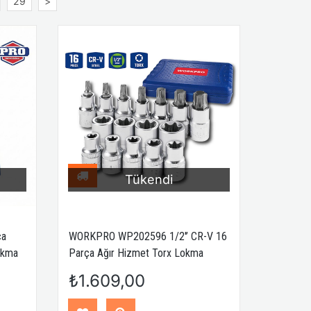
29
>
Tükendi
ça
WORKPRO WP202596 1/2'’ CR-V 16
Lokma
Parça Ağır Hizmet Torx Lokma
Soketi / Ucu
₺1.609,00