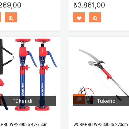
e Montaj Seti
Ayarlanabilir 2’Li Çelik Destek 
269,00
₺3.861,00
+ Taşıma Çantası
Tükendi
Tükendi
PRO WP289036 47-75cm
WORKPRO WP333006 270cm 