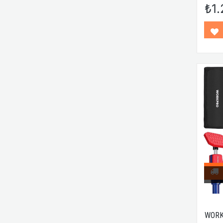
Döşem
₺1.
WORK