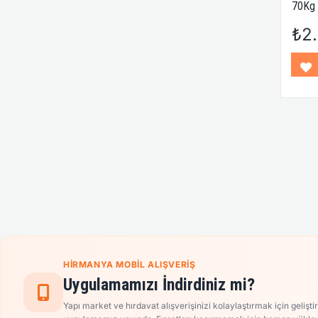
70Kg 
Ayarla
₺2
+ Taş
HIRMANYA MOBIL ALIŞVERIŞ
Uygulamamızı İndirdiniz mi?
Yapı market ve hırdavat alışverişinizi kolaylaştırmak için gelişti