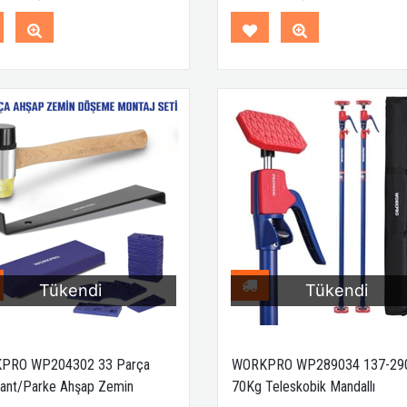
Tükendi
Tükendi
PRO WP204302 33 Parça
WORKPRO WP289034 137-29
ant/Parke Ahşap Zemin
70Kg Teleskobik Mandallı