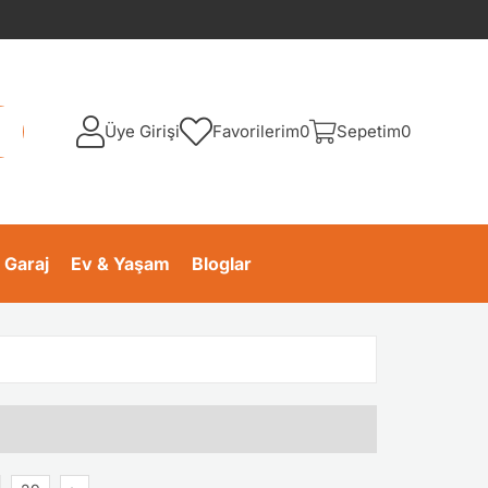
Üye Girişi
Favorilerim
0
Sepetim
0
 Garaj
Ev & Yaşam
Bloglar