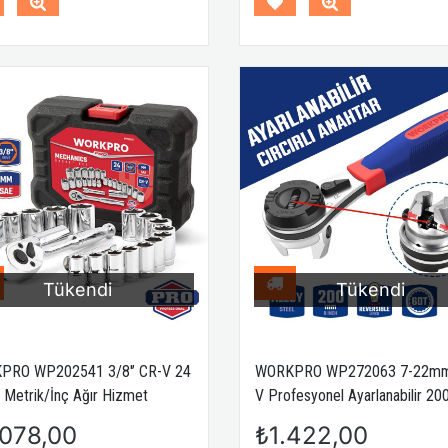
ORKPRO WP309008 32 Parça
WORKPRO WP219008 5 Li 90
rofesyonel Metrik Kılavuz ve Pafta
Kazıma Bıçağı Yedeği
akımı Diş Açma Seti
Tükendi
Tükendi
₺2.785,00
₺196,00
Sepete Ekle
Sepete Ekl
PRO WP202541 3/8'’ CR-V 24
WORKPRO WP272063 7-22mm
 Metrik/İnç Ağır Hizmet
V Profesyonel Ayarlanabilir 2
 Takımı
Cırcır Anahtar
.078,00
₺1.422,00