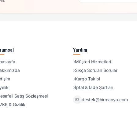
in.
rumsal
Yardım
nasayfa
Müşteri Hizmetleri
akkımızda
Sıkça Sorulan Sorular
etişim
Kargo Takibi
yelik
İptal & İade Şartları
esafeli Satış Sözleşmesi
destek@hirmanya.com
VKK & Gizlilik