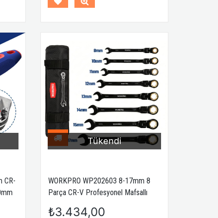
MM
Tükendi
e
 CR-
WORKPRO WP202603 8-17mm 8
00mm
Parça CR-V Profesyonel Mafsallı
Cırcır Kombine Anahtar Takımı + Bez
₺3.434,00
Taşıma Kılıfı