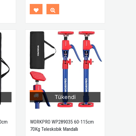
Tükendi
0cm
WORKPRO WP289035 60-115cm
70Kg Teleskobik Mandallı