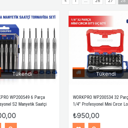
<
1
...
26
27
28
Tükendi
Tükendi
PRO WP200549 6 Parça
WORKPRO WP200534 32 Par
syonel S2 Manyetik Saatçi
1/4'’ Profesyonel Mini Cırcır 
vida Seti
Kollu Bits Vidalama Seti
00,00
₺950,00