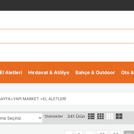
El Aletleri
Hırdavat & Atölye
Bahçe & Outdoor
Oto &
AYFA
>
YAPI MARKET
>
EL ALETLERI
341 Ürün
Stoktakiler