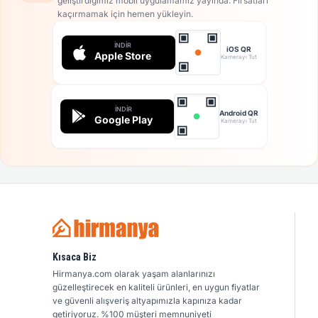
geliştirdiğimiz mobil uygulamamız yayında. Fırsatları
kaçırmamak için hemen yükleyin.
İNDIR
iOS QR
Apple Store
Kamerayı Tut
İNDIR
Android QR
Google Play
Kamerayı Tut
Kısaca Biz
Hirmanya.com olarak yaşam alanlarınızı
güzelleştirecek en kaliteli ürünleri, en uygun fiyatlar
ve güvenli alışveriş altyapımızla kapınıza kadar
getiriyoruz. %100 müşteri memnuniyeti