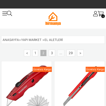
0
ANASAYFA
>
YAPI MARKET
>
EL ALETLERI
<
1
2
3
...
29
>
Ücretsiz Kargo
Ücretsiz Kargo