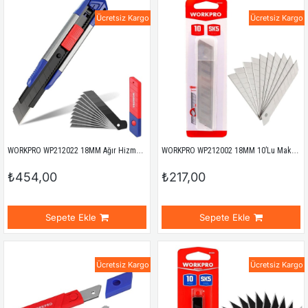
Ücretsiz Kargo
Ücretsiz Kargo
WORKPRO WP212022 18MM Ağır Hizmet Alüminyum Kasa Maket Bıçağı + 10 Adet Yedek Bıçak
WORKPRO WP212002 18MM 10’Lu Maket Bıçağı Yedeği
₺454,00
₺217,00
Sepete Ekle
Sepete Ekle
Ücretsiz Kargo
Ücretsiz Kargo