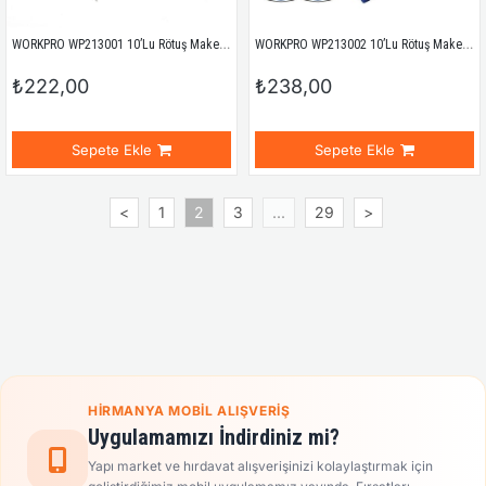
WORKPRO WP213001 10’Lu Rötuş Maket Bıçağı Yedeği
WORKPRO WP213002 10’Lu Rötuş Maket Bıçağı Yedeği
₺222,00
₺238,00
Sepete Ekle
Sepete Ekle
<
1
2
3
...
29
>
HIRMANYA MOBIL ALIŞVERIŞ
Uygulamamızı İndirdiniz mi?
Yapı market ve hırdavat alışverişinizi kolaylaştırmak için