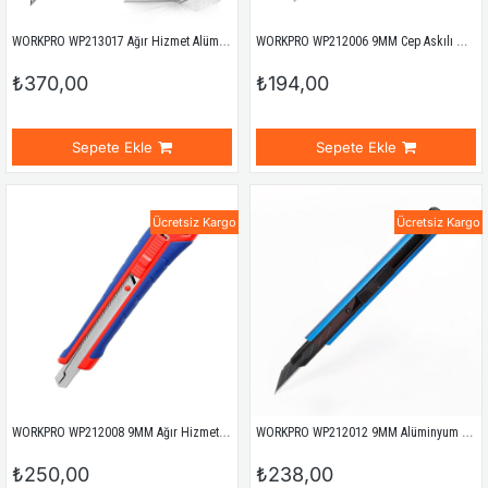
WORKPRO WP213017 Ağır Hizmet Alüminyum Gövde Geri Çekilebilir Rötuş Maket Bıçağı + 3 Adet Yedek Bıçak
WORKPRO WP212006 9MM Cep Askılı Maket Bıçağı
₺370,00
₺194,00
Sepete Ekle
Sepete Ekle
Ücretsiz Kargo
Ücretsiz Kargo
WORKPRO WP212008 9MM Ağır Hizmet Paslanmaz Çelik Kasa Maket Bıçağı
WORKPRO WP212012 9MM Alüminyum Kasa Cep Askılı Maket Bıçağı (MAVİ)
₺250,00
₺238,00