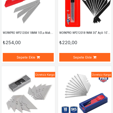
WORKPRO WP212004 18MM 10’Lu Maket Bıçağı Yedeği
WORKPRO WP212018 9MM 30˚ Açılı 10’Lu Maket Bıçağı Yedeği
₺254,00
₺220,00
Sepete Ekle
Sepete Ekle
Ücretsiz Kargo
Ücretsiz Kargo