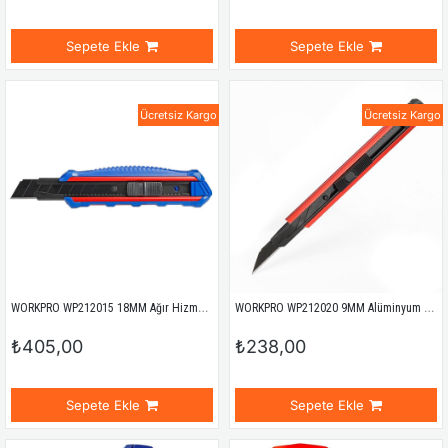
Sepete Ekle
Sepete Ekle
Ücretsiz Kargo
Ücretsiz Kargo
WORKPRO WP212015 18MM Ağır Hizmet Alüminyum Kasa Maket Bıçağı
WORKPRO WP212020 9MM Alüminyum Kasa Cep Askılı Maket Bıçağı (KIRMIZI)
₺405,00
₺238,00
Sepete Ekle
Sepete Ekle